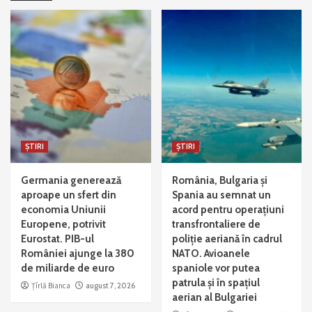
ȘTIRI
ȘTIRI
Germania generează
România, Bulgaria și
aproape un sfert din
Spania au semnat un
economia Uniunii
acord pentru operațiuni
Europene, potrivit
transfrontaliere de
Eurostat. PIB-ul
poliție aeriană în cadrul
României ajunge la 380
NATO. Avioanele
de miliarde de euro
spaniole vor putea
patrula și în spațiul
Țîrlă Bianca
august 7, 2026
aerian al Bulgariei