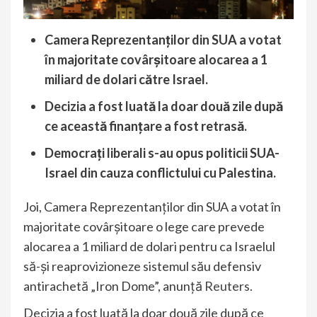
Camera Reprezentanților din SUA a votat
în majoritate covârșitoare alocarea a 1
miliard de dolari către Israel.
Decizia a fost luată la doar două zile după
ce această finanțare a fost retrasă.
Democrați liberali s-au opus politicii SUA-
Israel din cauza conflictului cu Palestina.
Joi, Camera Reprezentanților din SUA a votat în
majoritate covârșitoare o lege care prevede
alocarea a 1 miliard de dolari pentru ca Israelul
să-și reaprovizioneze sistemul său defensiv
antirachetă „Iron Dome”, anunță
Reuters
.
Decizia a fost luată la doar două zile după ce