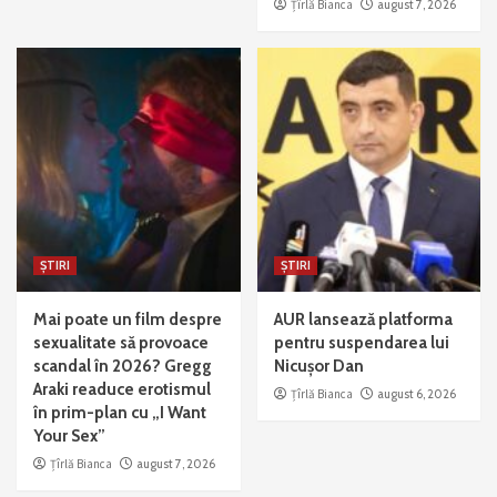
Țîrlă Bianca
august 7, 2026
ȘTIRI
ȘTIRI
Mai poate un film despre
AUR lansează platforma
sexualitate să provoace
pentru suspendarea lui
scandal în 2026? Gregg
Nicușor Dan
Araki readuce erotismul
Țîrlă Bianca
august 6, 2026
în prim-plan cu „I Want
Your Sex”
Țîrlă Bianca
august 7, 2026