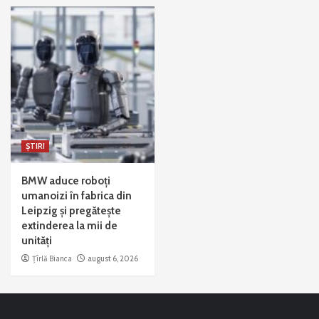
ȘTIRI
BMW aduce roboți
umanoizi în fabrica din
Leipzig și pregătește
extinderea la mii de
unități
Țîrlă Bianca
august 6, 2026