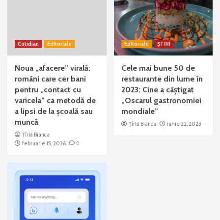
Cotidian
Editoriale
Editoriale
ȘTIRI
Noua „afacere” virală:
Cele mai bune 50 de
români care cer bani
restaurante din lume în
pentru „contact cu
2023: Cine a câștigat
varicela” ca metodă de
„Oscarul gastronomiei
a lipsi de la școală sau
mondiale”
muncă
Țîrlă Bianca
iunie 22, 2023
Țîrlă Bianca
februarie 15, 2026
0