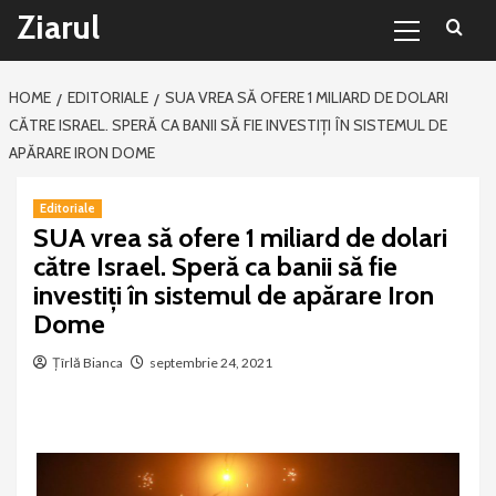
Primary
Sari
Ziarul
Menu
la
conținut
HOME
EDITORIALE
SUA VREA SĂ OFERE 1 MILIARD DE DOLARI
CĂTRE ISRAEL. SPERĂ CA BANII SĂ FIE INVESTIȚI ÎN SISTEMUL DE
APĂRARE IRON DOME
Editoriale
SUA vrea să ofere 1 miliard de dolari
către Israel. Speră ca banii să fie
investiți în sistemul de apărare Iron
Dome
Țîrlă Bianca
septembrie 24, 2021