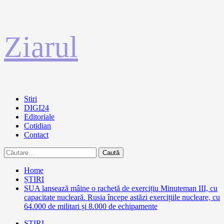
Sari
Ziarul
la
conținut
Primary
Stiri
Menu
DIGI24
Editoriale
Cotidian
Contact
Caută
după:
Home
ȘTIRI
SUA lansează mâine o rachetă de exercițiu Minuteman III, cu
capacitate nucleară. Rusia începe astăzi exercițiile nucleare, cu
64.000 de militari și 8.000 de echipamente
ȘTIRI