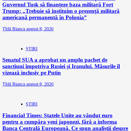
Guvernul Tusk să finanțeze baza militară Fort
Trump: „Trebuie să instituim o prezență militară
americană permanentă în Polonia”
Țîrlă Bianca
august 8, 2026
ȘTIRI
Senatul SUA a aprobat un amplu pachet de
sancțiuni împotriva Rusiei și Iranului. Măsurile îl
vizează inclusiv pe Putin
Țîrlă Bianca
august 8, 2026
ȘTIRI
Financial Times: Statele Unite au vândut euro
pentru a cumpăra yeni japonezi, fără a informa
Banca Centrală Europeană. Ce spun analiștii despre