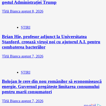
gestul Administrației Trump
Țîrlă Bianca
august 8, 2026
ȘTIRI
Brian Hie, profesor adjunct la Universitatea
Stanford, creează viruși noi cu ajutorul A.I. pentru
combaterea bacteriilor
Țîrlă Bianca
august 7, 2026
ȘTIRI
Bolojan le cere din nou românilor să economisească
energie. Guvernul pregătește limitarea consumului
pentru marii consumatori
Țîrlă Bianca
august 7, 2026