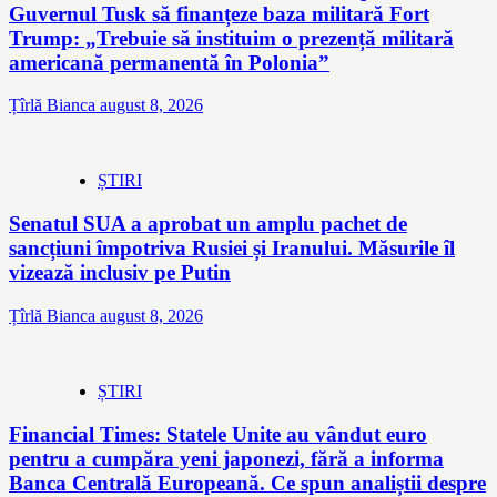
Guvernul Tusk să finanțeze baza militară Fort
Trump: „Trebuie să instituim o prezență militară
americană permanentă în Polonia”
Țîrlă Bianca
august 8, 2026
ȘTIRI
Senatul SUA a aprobat un amplu pachet de
sancțiuni împotriva Rusiei și Iranului. Măsurile îl
vizează inclusiv pe Putin
Țîrlă Bianca
august 8, 2026
ȘTIRI
Financial Times: Statele Unite au vândut euro
pentru a cumpăra yeni japonezi, fără a informa
Banca Centrală Europeană. Ce spun analiștii despre