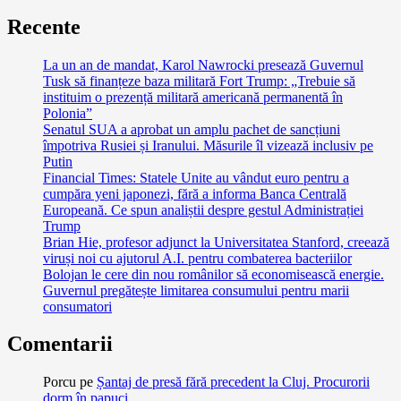
Recente
La un an de mandat, Karol Nawrocki presează Guvernul
Tusk să finanțeze baza militară Fort Trump: „Trebuie să
instituim o prezență militară americană permanentă în
Polonia”
Senatul SUA a aprobat un amplu pachet de sancțiuni
împotriva Rusiei și Iranului. Măsurile îl vizează inclusiv pe
Putin
Financial Times: Statele Unite au vândut euro pentru a
cumpăra yeni japonezi, fără a informa Banca Centrală
Europeană. Ce spun analiștii despre gestul Administrației
Trump
Brian Hie, profesor adjunct la Universitatea Stanford, creează
viruși noi cu ajutorul A.I. pentru combaterea bacteriilor
Bolojan le cere din nou românilor să economisească energie.
Guvernul pregătește limitarea consumului pentru marii
consumatori
Comentarii
Porcu
pe
Șantaj de presă fără precedent la Cluj. Procurorii
dorm în papuci