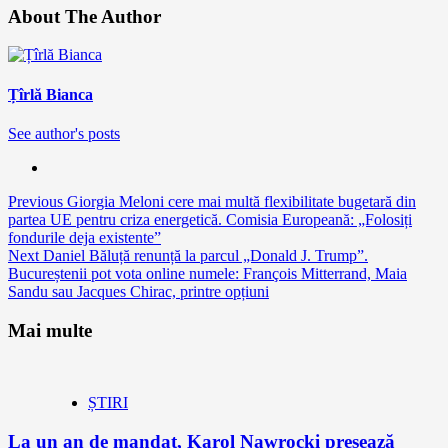
About The Author
Țîrlă Bianca
See author's posts
Continue
Previous
Giorgia Meloni cere mai multă flexibilitate bugetară din
partea UE pentru criza energetică. Comisia Europeană: „Folosiți
Reading
fondurile deja existente”
Next
Daniel Băluță renunță la parcul „Donald J. Trump”.
Bucureștenii pot vota online numele: François Mitterrand, Maia
Sandu sau Jacques Chirac, printre opțiuni
Mai multe
ȘTIRI
La un an de mandat, Karol Nawrocki presează