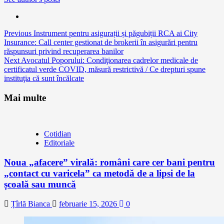
Continue
Previous
Instrument pentru asigurații și păgubiții RCA ai City
Insurance: Call center gestionat de brokerii în asigurări pentru
Reading
răspunsuri privind recuperarea banilor
Next
Avocatul Poporului: Condiţionarea cadrelor medicale de
certificatul verde COVID, măsură restrictivă / Ce drepturi spune
instituţia că sunt încălcate
Mai multe
Cotidian
Editoriale
Noua „afacere” virală: români care cer bani pentru
„contact cu varicela” ca metodă de a lipsi de la
școală sau muncă
Țîrlă Bianca
februarie 15, 2026
0