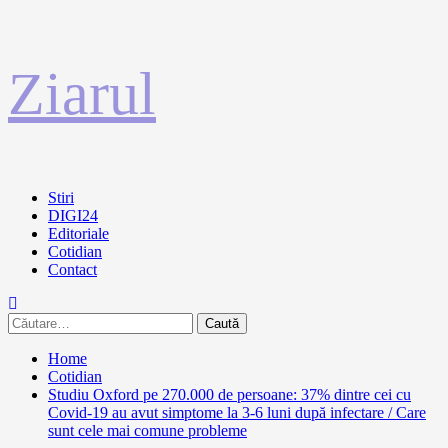
Sari
Ziarul
la
conținut
Primary
Stiri
Menu
DIGI24
Editoriale
Cotidian
Contact
Caută
după:
Home
Cotidian
Studiu Oxford pe 270.000 de persoane: 37% dintre cei cu
Covid-19 au avut simptome la 3-6 luni după infectare / Care
sunt cele mai comune probleme