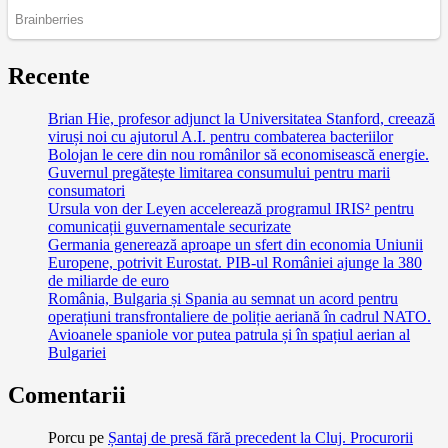
Recente
Brian Hie, profesor adjunct la Universitatea Stanford, creează
viruși noi cu ajutorul A.I. pentru combaterea bacteriilor
Bolojan le cere din nou românilor să economisească energie.
Guvernul pregătește limitarea consumului pentru marii
consumatori
Ursula von der Leyen accelerează programul IRIS² pentru
comunicații guvernamentale securizate
Germania generează aproape un sfert din economia Uniunii
Europene, potrivit Eurostat. PIB-ul României ajunge la 380
de miliarde de euro
România, Bulgaria și Spania au semnat un acord pentru
operațiuni transfrontaliere de poliție aeriană în cadrul NATO.
Avioanele spaniole vor putea patrula și în spațiul aerian al
Bulgariei
Comentarii
Porcu
pe
Șantaj de presă fără precedent la Cluj. Procurorii