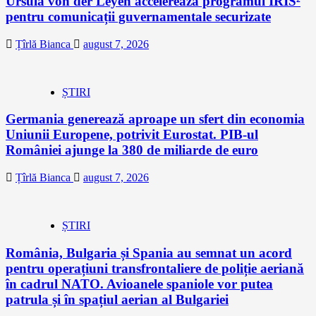
Ursula von der Leyen accelerează programul IRIS²
pentru comunicații guvernamentale securizate
Țîrlă Bianca
august 7, 2026
ȘTIRI
Germania generează aproape un sfert din economia
Uniunii Europene, potrivit Eurostat. PIB-ul
României ajunge la 380 de miliarde de euro
Țîrlă Bianca
august 7, 2026
ȘTIRI
România, Bulgaria și Spania au semnat un acord
pentru operațiuni transfrontaliere de poliție aeriană
în cadrul NATO. Avioanele spaniole vor putea
patrula și în spațiul aerian al Bulgariei