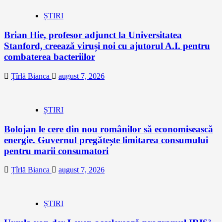
ȘTIRI
Brian Hie, profesor adjunct la Universitatea
Stanford, creează viruși noi cu ajutorul A.I. pentru
combaterea bacteriilor
Țîrlă Bianca
august 7, 2026
ȘTIRI
Bolojan le cere din nou românilor să economisească
energie. Guvernul pregătește limitarea consumului
pentru marii consumatori
Țîrlă Bianca
august 7, 2026
ȘTIRI