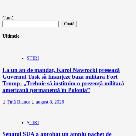
Caută
Caută
Ultimele
ȘTIRI
La un an de mandat, Karol Nawrocki presează
Guvernul Tusk să finanțeze baza militară Fort
Trump: „Trebuie să instituim o prezență militară
americană permanentă în Polonia”
Țîrlă Bianca
august 8, 2026
ȘTIRI
Senatul SUA a aprobat un amplu pachet de