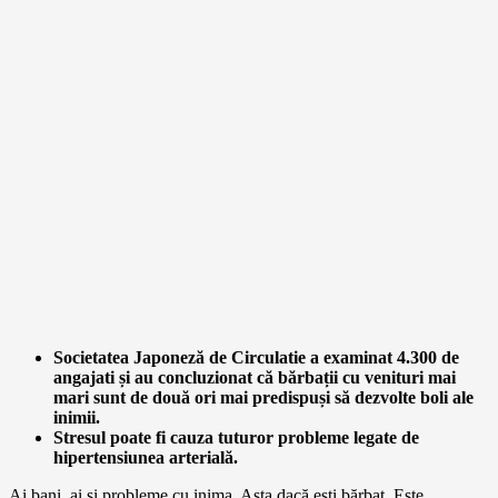
Societatea Japoneză de Circulatie a examinat 4.300 de
angajati
și
au concluzionat că bărbații cu venituri mai
mari sunt de două ori mai predispuși să dezvolte boli ale
inimii.
Stresul poate fi cauza tuturor probleme legate de
hipertensiunea arterială.
Ai bani, ai și probleme cu inima. Asta dacă ești bărbat. Este