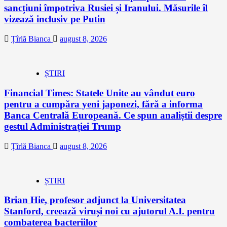
sancțiuni împotriva Rusiei și Iranului. Măsurile îl
vizează inclusiv pe Putin
Țîrlă Bianca
august 8, 2026
ȘTIRI
Financial Times: Statele Unite au vândut euro
pentru a cumpăra yeni japonezi, fără a informa
Banca Centrală Europeană. Ce spun analiștii despre
gestul Administrației Trump
Țîrlă Bianca
august 8, 2026
ȘTIRI
Brian Hie, profesor adjunct la Universitatea
Stanford, creează viruși noi cu ajutorul A.I. pentru
combaterea bacteriilor