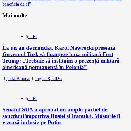
beneficia de el”
Mai multe
ȘTIRI
La un an de mandat, Karol Nawrocki presează
Guvernul Tusk să finanțeze baza militară Fort
Trump: „Trebuie să instituim o prezență militară
americană permanentă în Polonia”
Țîrlă Bianca
august 8, 2026
ȘTIRI
Senatul SUA a aprobat un amplu pachet de
sancțiuni împotriva Rusiei și Iranului. Măsurile îl
vizează inclusiv pe Putin