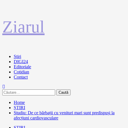
Sari
Ziarul
la
conținut
Primary
Stiri
Menu
DIGI24
Editoriale
Cotidian
Contact
Caută
după:
Home
ȘTIRI
Studiu: De ce bărbații cu venituri mari sunt predispuși la
afecțiuni cardiovasculare
ȘTIRI