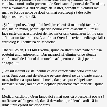
concluzia unui studiu prezentat de Societatea Japoneză de Circulație,
care a examinat 4.300 de angajați. Astfel, bărbații cu venituri mai
mari au fost de aproape două ori mai predispuși să dezvolte
hipertensiune arterială.
„Și în timpul rezidențiatului învățăm că există mai mulți factori de
risc, major, minor, pentru apariția bolilor cardiovasculare. Stresul
face parte din acești factori de risc major prin cumularea lor, nu prin
a fi doar un factor de risc”, a afirmat Oren Iancovici, medic specialist
cardiolog la Facultatea de Medicină.
Tiberiu Stoian, CEO-ul Exonia, spune că stresul face parte din fișa
postului unui antreprenor. Dar încearcă să elimine orice situație
conflictuală de la locul de muncă – atât pentru el, cât și pentru
angajații lui.
„Stresul inerent există, pentru că este caracteristic celor care fac
ceva. Sunt conștient de efectele pe care stresul pe de-o parte asupra
mea, indirect asupra familiei mele, dar și asupra echipei care
lucrează și care, sau de care depinde productivitatea fabricii”, spune
el.
Medicul cardiolog Oren Iancovici a mai spus că o persoană poate să
nu fie stresată în general, dar să dezvolte o problemă cardiacă în
urma unui episod major de stres.