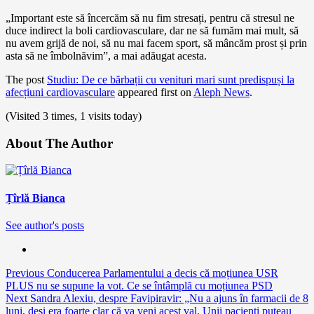
„Important este să încercăm să nu fim stresați, pentru că stresul ne
duce indirect la boli cardiovasculare, dar ne să fumăm mai mult, să
nu avem grijă de noi, să nu mai facem sport, să mâncăm prost și prin
asta să ne îmbolnăvim”, a mai adăugat acesta.
The post
Studiu: De ce bărbații cu venituri mari sunt predispuși la
afecțiuni cardiovasculare
appeared first on
Aleph News
.
(Visited 3 times, 1 visits today)
About The Author
Țîrlă Bianca
See author's posts
Continue
Previous
Conducerea Parlamentului a decis că moțiunea USR
PLUS nu se supune la vot. Ce se întâmplă cu moțiunea PSD
Reading
Next
Sandra Alexiu, despre Favipiravir: „Nu a ajuns în farmacii de 8
luni, deși era foarte clar că va veni acest val. Unii pacienți puteau