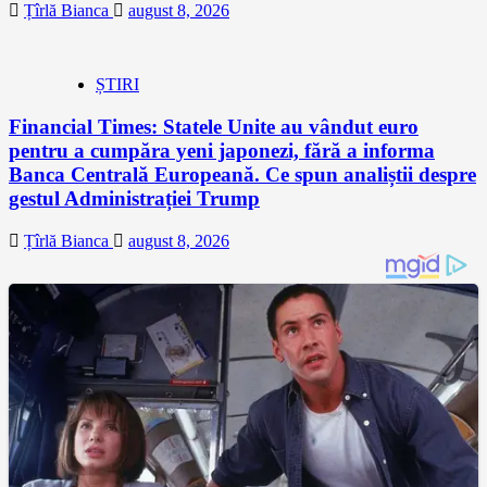
Țîrlă Bianca
august 8, 2026
ȘTIRI
Financial Times: Statele Unite au vândut euro
pentru a cumpăra yeni japonezi, fără a informa
Banca Centrală Europeană. Ce spun analiștii despre
gestul Administrației Trump
Țîrlă Bianca
august 8, 2026