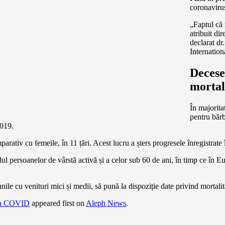
coronavirus
„Faptul că 
atribuit di
declarat dr
Internatio
Decesel
mortal
În majorita
pentru bărb
2019.
arativ cu femeile, în 11 țări. Acest lucru a șters progresele înregistrate î
rândul persoanelor de vârstă activă și a celor sub 60 de ani, în timp ce în
nile cu venituri mici și medii, să pună la dispoziție date privind mortali
auza COVID
appeared first on
Aleph News
.