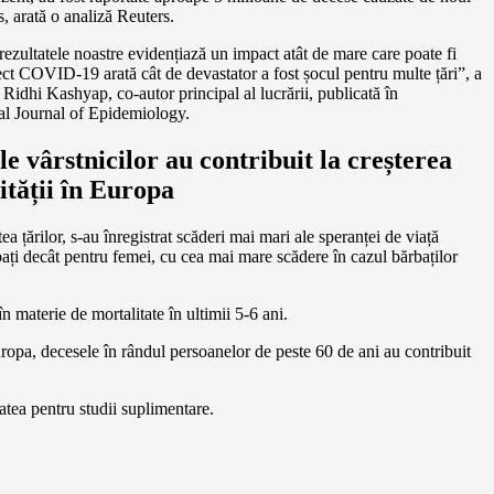
, arată o analiză Reuters.
rezultatele noastre evidențiază un impact atât de mare care poate fi
rect COVID-19 arată cât de devastator a fost șocul pentru multe țări”, a
. Ridhi Kashyap, co-autor principal al lucrării, publicată în
nal Journal of Epidemiology.
e vârstnicilor au contribuit la creșterea
ității în Europa
tea țărilor, s-au înregistrat scăderi mai mari ale speranței de viață
ați decât pentru femei, cu cea mai mare scădere în cazul bărbaților
n materie de mortalitate în ultimii 5-6 ani.
 Europa, decesele în rândul persoanelor de peste 60 de ani au contribuit
tatea pentru studii suplimentare.