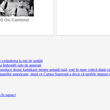
extinderea la mii de unități
a îmbogăți sute de angajați
 produce drone kamikaze pentru armată rusă, este în stare critică după c
aniilor americane, după ce Curtea Supremă a decis că tarifele impuse 
m în papuci