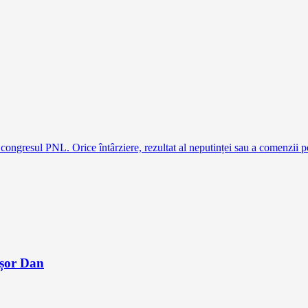
ongresul PNL. Orice întârziere, rezultat al neputinței sau a comenzii po
ușor Dan