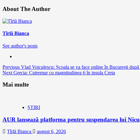
About The Author
Țîrlă Bianca
See author's posts
Continue
Previous
Vlad Voiculescu: Școala se va face online în București după c
Next
Grecia: Cutremur cu magnitudinea 6 în insula Creta
Reading
Mai multe
ȘTIRI
AUR lansează platforma pentru suspendarea lui Nic
Țîrlă Bianca
august 6, 2026