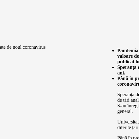
Pandemia 
valoare de
publicat l
Speranța d
ani.
Până în pr
coronavir
Speranța de
de țări ana
S-au înregi
general.
Universitat
diferite ță
Până în pre