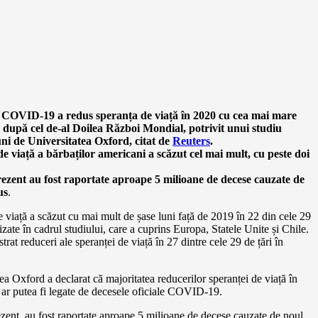
COVID-19 a redus speranța de viață în 2020 cu cea mai mare
 după cel de-al Doilea Război Mondial, potrivit unui studiu
uni de Universitatea Oxford, citat de
Reuters
.
e viață a bărbaților americani a scăzut cel mai mult, cu peste doi
ezent au fost raportate aproape 5 milioane de decese cauzate de
us
.
 viață a scăzut cu mai mult de șase luni față de 2019 în 22 din cele 29
lizate în cadrul studiului, care a cuprins Europa, Statele Unite și Chile.
strat reduceri ale speranței de viață în 27 dintre cele 29 de țări în
ea Oxford a declarat că majoritatea reducerilor speranței de viață în
ri ar putea fi legate de decesele oficiale COVID-19.
zent, au fost raportate aproape 5 milioane de decese cauzate de noul