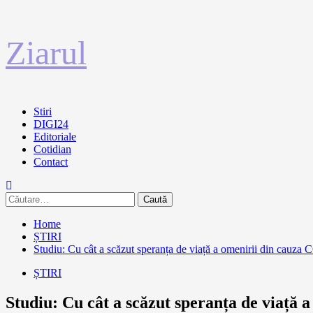
Sari
Ziarul
la
conținut
Primary
Stiri
Menu
DIGI24
Editoriale
Cotidian
Contact
Caută
după:
Home
ȘTIRI
Studiu: Cu cât a scăzut speranța de viață a omenirii din cauz
ȘTIRI
Studiu: Cu cât a scăzut speranța de viață