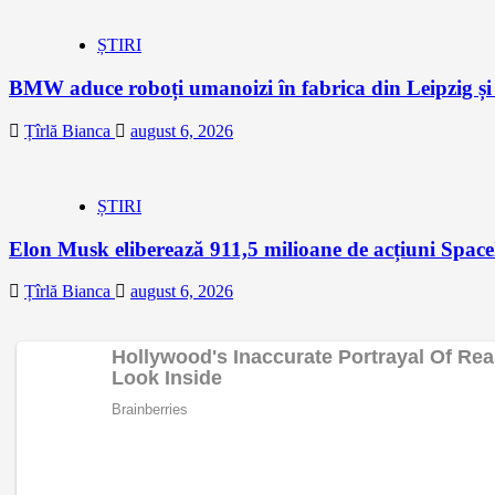
ȘTIRI
BMW aduce roboți umanoizi în fabrica din Leipzig și p
Țîrlă Bianca
august 6, 2026
ȘTIRI
Elon Musk eliberează 911,5 milioane de acțiuni Space
Țîrlă Bianca
august 6, 2026