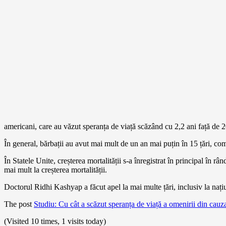
americani, care au văzut speranța de viață scăzând cu 2,2 ani față de 
În general, bărbații au avut mai mult de un an mai puțin în 15 țări, comp
În Statele Unite, creșterea mortalității s-a înregistrat în principal în 
mai mult la creșterea mortalității.
Doctorul Ridhi Kashyap a făcut apel la mai multe țări, inclusiv la națiu
The post
Studiu: Cu cât a scăzut speranța de viață a omenirii din c
(Visited 10 times, 1 visits today)