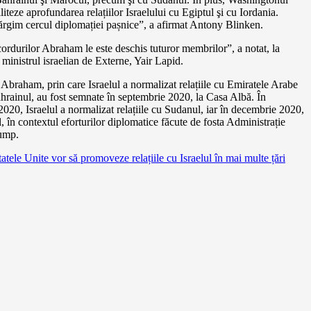
iliteze aprofundarea relațiilor Israelului cu Egiptul şi cu Iordania.
ărgim cercul diplomației pașnice”, a afirmat Antony Blinken.
rdurilor Abraham le este deschis tuturor membrilor”, a notat, la
 ministrul israelian de Externe, Yair Lapid.
Abraham, prin care Israelul a normalizat relațiile cu Emiratele Arabe
hrainul, au fost semnate în septembrie 2020, la Casa Albă. În
020, Israelul a normalizat relațiile cu Sudanul, iar în decembrie 2020,
 în contextul eforturilor diplomatice făcute de fosta Administrație
ump.
tatele Unite vor să promoveze relațiile cu Israelul în mai multe țări