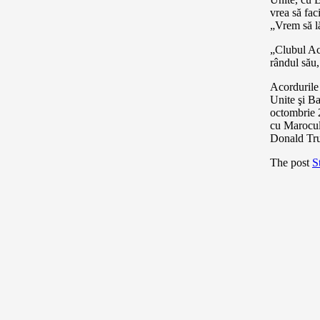
vrea să fac
„Vrem să l
„Clubul Aco
rândul său,
Acordurile 
Unite şi Ba
octombrie 2
cu Marocul,
Donald Tr
The post
S