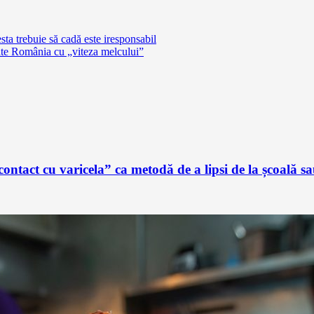
a trebuie să cadă este iresponsabil
ate România cu „viteza melcului”
ontact cu varicela” ca metodă de a lipsi de la școală 