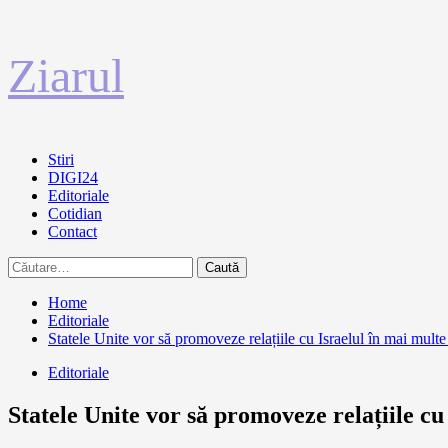
Sari
Ziarul
la
conținut
Primary
Stiri
Menu
DIGI24
Editoriale
Cotidian
Contact
Caută
după:
Home
Editoriale
Statele Unite vor să promoveze relațiile cu Israelul în mai multe 
Editoriale
Statele Unite vor să promoveze relațiile cu