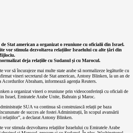
 de Stat american a organizat o reuniune cu oficialii din Israel.
te vor stimula dezvoltarea relațiilor Israelului cu alte țări din
ijlociu.
 normalizat deja relațiile cu Sudanul și cu Marocul.
te vor să încurajeze mai multe state arabe să normalizeze legăturile cu
 afirmat vineri secretarul de Stat american, Antony Blinken, la un an de
a Acordurilor Abraham, informează agenția Reuters.
ken a organizat vineri o reuniune prin videoconferință cu oficiali de
din Israel, Emiratele Arabe Unite, Bahrain şi Maroc.
dministrație SUA va continua să construiască relații pe baza
 încununate de succes ale fostei Administrații, în scopul avansării
i relațiilor”, a declarat Antony Blinken.
te vor stimula dezvoltarea relațiilor Israelului cu Emiratele Arabe
Bahrainul şi Marocul, precum şi cu Sudanul. În plus, Washingtonul