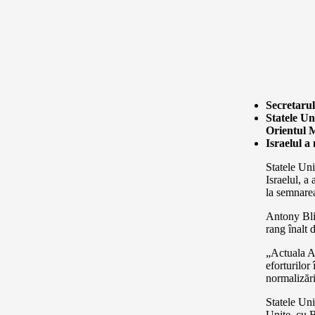
Secretarul
Statele Uni
Orientul M
Israelul a
Statele Uni
Israelul, a
la semnare
Antony Blin
rang înalt 
„Actuala A
eforturilor
normalizări
Statele Uni
Unite, cu 