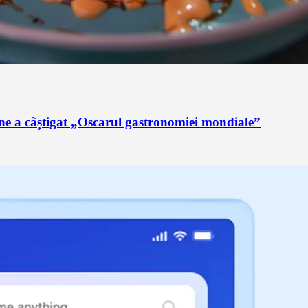
ne a câștigat „Oscarul gastronomiei mondiale”