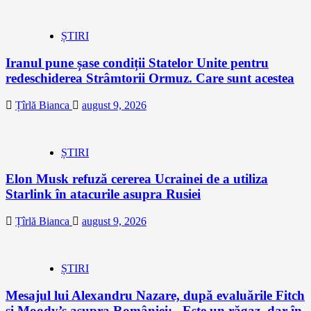
ȘTIRI
Iranul pune șase condiții Statelor Unite pentru
redeschiderea Strâmtorii Ormuz. Care sunt acestea
Țîrlă Bianca
august 9, 2026
ȘTIRI
Elon Musk refuză cererea Ucrainei de a utiliza
Starlink în atacurile asupra Rusiei
Țîrlă Bianca
august 9, 2026
ȘTIRI
Mesajul lui Alexandru Nazare, după evaluările Fitch
și Moody’s asupra României: „Este un răgaz, dar în