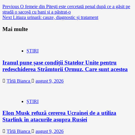
Continue
Previous
O femeie din Piteşti este cercetată penal după ce a găsit pe
stradă o sacoșă cu bani şi a păstrat-o
Reading
Next
Litiaza urinară: cauze, diagnostic și tratament
Mai multe
ȘTIRI
Iranul pune șase condiții Statelor Unite pentru
redeschiderea Strâmtorii Ormuz. Care sunt acestea
Țîrlă Bianca
august 9, 2026
ȘTIRI
Elon Musk refuză cererea Ucrainei de a utiliza
Starlink în atacurile asupra Rusiei
Țîrlă Bianca
august 9, 2026