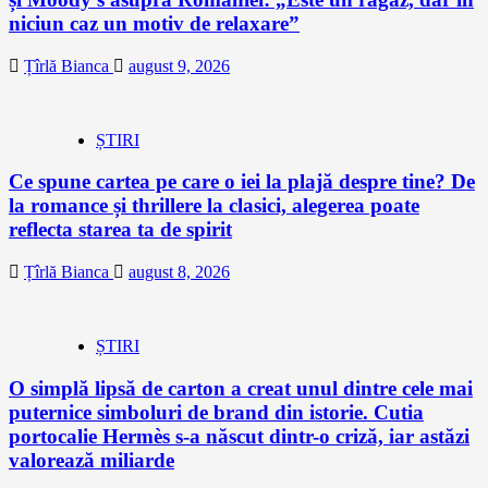
niciun caz un motiv de relaxare”
Țîrlă Bianca
august 9, 2026
ȘTIRI
Ce spune cartea pe care o iei la plajă despre tine? De
la romance și thrillere la clasici, alegerea poate
reflecta starea ta de spirit
Țîrlă Bianca
august 8, 2026
ȘTIRI
O simplă lipsă de carton a creat unul dintre cele mai
puternice simboluri de brand din istorie. Cutia
portocalie Hermès s-a născut dintr-o criză, iar astăzi
valorează miliarde