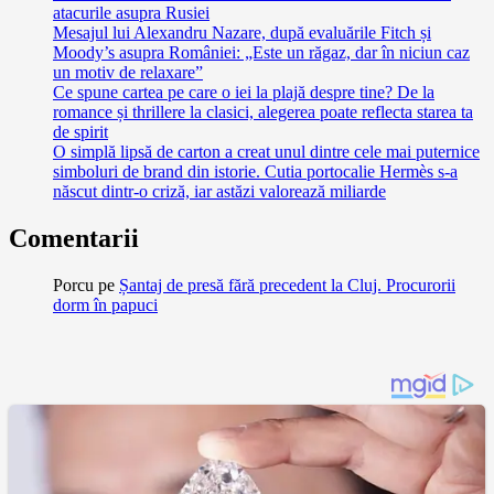
atacurile asupra Rusiei
Mesajul lui Alexandru Nazare, după evaluările Fitch și
Moody’s asupra României: „Este un răgaz, dar în niciun caz
un motiv de relaxare”
Ce spune cartea pe care o iei la plajă despre tine? De la
romance și thrillere la clasici, alegerea poate reflecta starea ta
de spirit
O simplă lipsă de carton a creat unul dintre cele mai puternice
simboluri de brand din istorie. Cutia portocalie Hermès s-a
născut dintr-o criză, iar astăzi valorează miliarde
Comentarii
Porcu
pe
Șantaj de presă fără precedent la Cluj. Procurorii
dorm în papuci