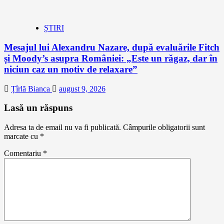
ȘTIRI
Mesajul lui Alexandru Nazare, după evaluările Fitch
și Moody’s asupra României: „Este un răgaz, dar în
niciun caz un motiv de relaxare”
Țîrlă Bianca
august 9, 2026
Lasă un răspuns
Adresa ta de email nu va fi publicată.
Câmpurile obligatorii sunt
marcate cu
*
Comentariu
*