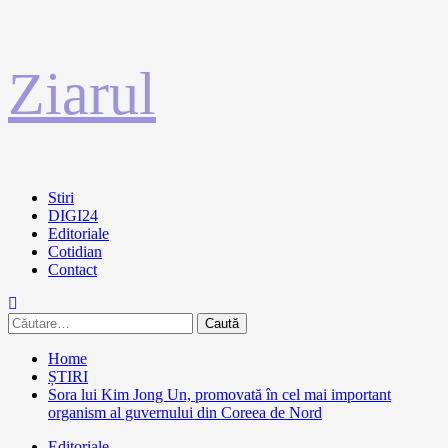
Sari
Ziarul
la
conținut
Primary
Stiri
Menu
DIGI24
Editoriale
Cotidian
Contact
Caută
după:
Home
ȘTIRI
Sora lui Kim Jong Un, promovată în cel mai important
organism al guvernului din Coreea de Nord
Editoriale