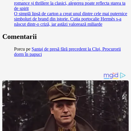
romance și thrillere la clasici, alegerea poate reflecta starea ta
de spirit
O simplă lipsă de carton a creat unul dintre cele mai puternice
simboluri de brand din istorie. Cutia portocalie Hermès s-a
născut dintr-o criză, iar astăzi valorează miliarde
Comentarii
Porcu
pe
Șantaj de presă fără precedent la Cluj. Procurorii
dorm în papuci