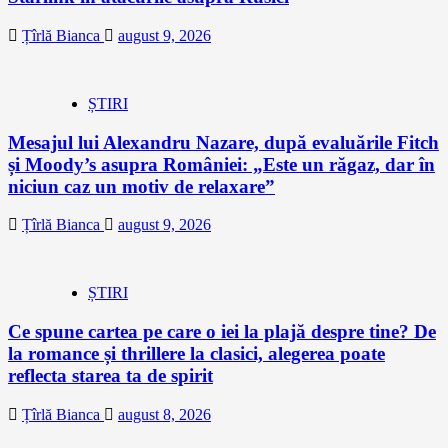
Țîrlă Bianca
august 9, 2026
ȘTIRI
Mesajul lui Alexandru Nazare, după evaluările Fitch
și Moody’s asupra României: „Este un răgaz, dar în
niciun caz un motiv de relaxare”
Țîrlă Bianca
august 9, 2026
ȘTIRI
Ce spune cartea pe care o iei la plajă despre tine? De
la romance și thrillere la clasici, alegerea poate
reflecta starea ta de spirit
Țîrlă Bianca
august 8, 2026