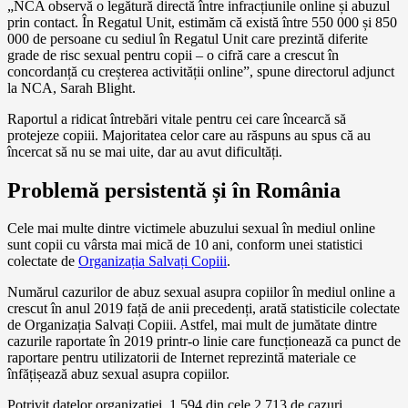
„NCA observă o legătură directă între infracțiunile online și abuzul
prin contact. În Regatul Unit, estimăm că există între 550 000 și 850
000 de persoane cu sediul în Regatul Unit care prezintă diferite
grade de risc sexual pentru copii – o cifră care a crescut în
concordanță cu creșterea activității online”, spune directorul adjunct
la NCA, Sarah Blight.
Raportul a ridicat întrebări vitale pentru cei care încearcă să
protejeze copiii. Majoritatea celor care au răspuns au spus că au
încercat să nu se mai uite, dar au avut dificultăți.
Problemă persistentă și în România
Cele mai multe dintre victimele abuzului sexual în mediul online
sunt copii cu vârsta mai mică de 10 ani, conform unei statistici
colectate de
Organizația Salvați Copiii
.
Numărul cazurilor de abuz sexual asupra copiilor în mediul online a
crescut în anul 2019 față de anii precedenți, arată statisticile colectate
de Organizația Salvați Copiii. Astfel, mai mult de jumătate dintre
cazurile raportate în 2019 printr-o linie care funcționează ca punct de
raportare pentru utilizatorii de Internet reprezintă materiale ce
înfățișează abuz sexual asupra copiilor.
Potrivit datelor organizației, 1.594 din cele 2.713 de cazuri