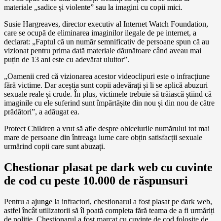
materiale „sadice și violente” sau la imagini cu copii mici.
Susie Hargreaves, director executiv al Internet Watch Foundation,
care se ocupă de eliminarea imaginilor ilegale de pe internet, a
declarat: „Faptul că un număr semnificativ de persoane spun că au
vizionat pentru prima dată materiale dăunătoare când aveau mai
puțin de 13 ani este cu adevărat uluitor”.
„Oamenii cred că vizionarea acestor videoclipuri este o infracțiune
fără victime. Dar aceștia sunt copii adevărați și li se aplică abuzuri
sexuale reale și crude. În plus, victimele trebuie să trăiască știind că
imaginile cu ele suferind sunt împărtășite din nou și din nou de către
prădători”, a adăugat ea.
Protect Children a vrut să afle despre obiceiurile numărului tot mai
mare de persoane din întreaga lume care obțin satisfacții sexuale
urmărind copii care sunt abuzați.
Chestionar plasat pe dark web cu cuvinte
de cod cu peste 10.000 de răspunsuri
Pentru a ajunge la infractori, chestionarul a fost plasat pe dark web,
astfel încât utilizatorii să îl poată completa fără teama de a fi urmăriți
de poliție. Chestionarul a fost marcat cu cuvinte de cod folosite de