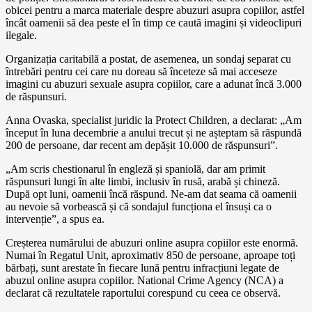
obicei pentru a marca materiale despre abuzuri asupra copiilor, astfel
încât oamenii să dea peste el în timp ce caută imagini și videoclipuri
ilegale.
Organizația caritabilă a postat, de asemenea, un sondaj separat cu
întrebări pentru cei care nu doreau să înceteze să mai acceseze
imagini cu abuzuri sexuale asupra copiilor, care a adunat încă 3.000
de răspunsuri.
Anna Ovaska, specialist juridic la Protect Children, a declarat: „Am
început în luna decembrie a anului trecut și ne așteptam să răspundă
200 de persoane, dar recent am depășit 10.000 de răspunsuri”.
„Am scris chestionarul în engleză și spaniolă, dar am primit
răspunsuri lungi în alte limbi, inclusiv în rusă, arabă și chineză.
După opt luni, oamenii încă răspund. Ne-am dat seama că oamenii
au nevoie să vorbească și că sondajul funcționa el însuși ca o
intervenție”, a spus ea.
Creșterea numărului de abuzuri online asupra copiilor este enormă.
Numai în Regatul Unit, aproximativ 850 de persoane, aproape toți
bărbați, sunt arestate în fiecare lună pentru infracțiuni legate de
abuzul online asupra copiilor. National Crime Agency (NCA) a
declarat că rezultatele raportului corespund cu ceea ce observă.