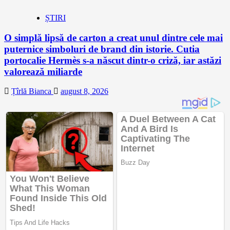
ȘTIRI
O simplă lipsă de carton a creat unul dintre cele mai
puternice simboluri de brand din istorie. Cutia
portocalie Hermès s-a născut dintr-o criză, iar astăzi
valorează miliarde
Țîrlă Bianca
august 8, 2026