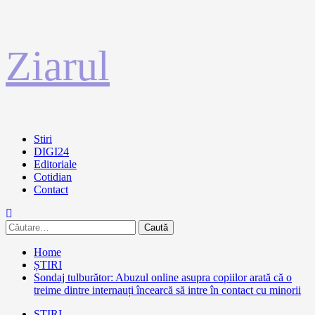
Sari
Ziarul
la
conținut
Primary
Stiri
Menu
DIGI24
Editoriale
Cotidian
Contact
Caută
după:
Home
ȘTIRI
Sondaj tulburător: Abuzul online asupra copiilor arată că o
treime dintre internauți încearcă să intre în contact cu minorii
ȘTIRI