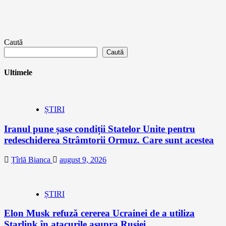
Caută
Caută
Ultimele
ȘTIRI
Iranul pune șase condiții Statelor Unite pentru
redeschiderea Strâmtorii Ormuz. Care sunt acestea
Țîrlă Bianca
august 9, 2026
ȘTIRI
Elon Musk refuză cererea Ucrainei de a utiliza
Starlink în atacurile asupra Rusiei