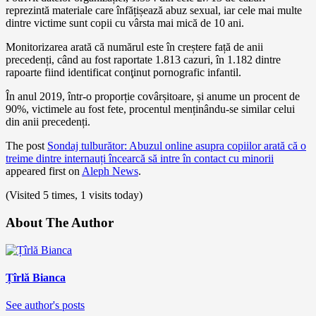
reprezintă materiale care înfățișează abuz sexual, iar cele mai multe
dintre victime sunt copii cu vârsta mai mică de 10 ani.
Monitorizarea arată că numărul este în creștere față de anii
precedenți, când au fost raportate 1.813 cazuri, în 1.182 dintre
rapoarte fiind identificat conţinut pornografic infantil.
În anul 2019, într-o proporție covârșitoare, și anume un procent de
90%, victimele au fost fete, procentul menținându-se similar celui
din anii precedenți.
The post
Sondaj tulburător: Abuzul online asupra copiilor arată că o
treime dintre internauți încearcă să intre în contact cu minorii
appeared first on
Aleph News
.
(Visited 5 times, 1 visits today)
About The Author
Țîrlă Bianca
See author's posts