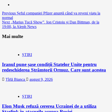
Continue
Previous
Șeful companiei Pfizer anunță când va reveni viața la
normal
Reading
Next
„Marius Tucă Show”. Ion Cristoiu și Dan Bittman, de la
19:00, la Aleph News
Mai multe
ȘTIRI
Iranul pune șase condiții Statelor Unite pentru
redeschiderea Strâmtorii Ormuz. Care sunt acestea
Țîrlă Bianca
august 9, 2026
ȘTIRI
Elon Musk refuză cererea Ucrainei de a utiliza
Starlink în atacurile asupra Rusiei