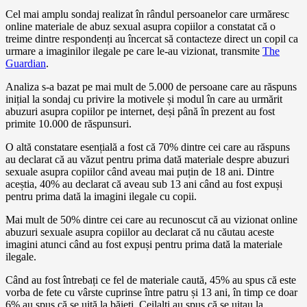
Cel mai amplu sondaj realizat în rândul persoanelor care urmăresc
online materiale de abuz sexual asupra copiilor a constatat că o
treime dintre respondenți au încercat să contacteze direct un copil ca
urmare a imaginilor ilegale pe care le-au vizionat, transmite
The
Guardian
.
Analiza s-a bazat pe mai mult de 5.000 de persoane care au răspuns
inițial la sondaj cu privire la motivele și modul în care au urmărit
abuzuri asupra copiilor pe internet, deși până în prezent au fost
primite 10.000 de răspunsuri.
O altă constatare esențială a fost că 70% dintre cei care au răspuns
au declarat că au văzut pentru prima dată materiale despre abuzuri
sexuale asupra copiilor când aveau mai puțin de 18 ani. Dintre
aceștia, 40% au declarat că aveau sub 13 ani când au fost expuși
pentru prima dată la imagini ilegale cu copii.
Mai mult de 50% dintre cei care au recunoscut că au vizionat online
abuzuri sexuale asupra copiilor au declarat că nu căutau aceste
imagini atunci când au fost expuși pentru prima dată la materiale
ilegale.
Când au fost întrebați ce fel de materiale caută, 45% au spus că este
vorba de fete cu vârste cuprinse între patru și 13 ani, în timp ce doar
6% au spus că se uită la băieți. Ceilalți au spus că se uitau la