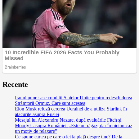
Recente
Iranul pune șase condiții Statelor Unite pentru redeschiderea
Strâmtorii Ormuz. Care sunt acestea
Elon Musk refuză cererea Ucrainei de a utiliza Starlink în
atacurile asupra Rusiei
Mesajul lui Alexandru Nazare, după evaluările Fitch și
Moody’s asupra României: „Este un răgaz, dar în niciun caz
un motiv de relaxare”
Ce spune cartea pe care o iei la plajă despre tine? De la