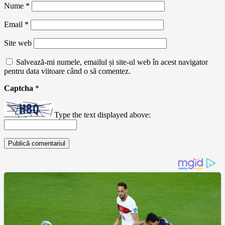
Nume
*
Email
*
Site web
Salvează-mi numele, emailul și site-ul web în acest navigator
pentru data viitoare când o să comentez.
Captcha
*
Type the text displayed above: