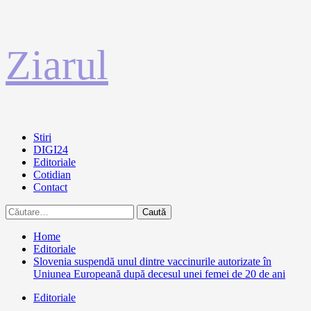
Sari
Ziarul
la
conținut
Primary
Stiri
Menu
DIGI24
Editoriale
Cotidian
Contact
Caută
după:
Home
Editoriale
Slovenia suspendă unul dintre vaccinurile autorizate în
Uniunea Europeană după decesul unei femei de 20 de ani
Editoriale