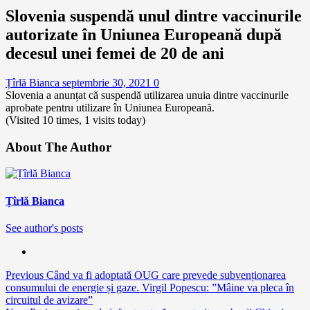
Slovenia suspendă unul dintre vaccinurile
autorizate în Uniunea Europeană după
decesul unei femei de 20 de ani
Țîrlă Bianca
septembrie 30, 2021
0
Slovenia a anunțat că suspendă utilizarea unuia dintre vaccinurile
aprobate pentru utilizare în Uniunea Europeană.
(Visited 10 times, 1 visits today)
About The Author
Țîrlă Bianca
See author's posts
Continue
Previous
Când va fi adoptată OUG care prevede subvenționarea
consumului de energie și gaze. Virgil Popescu: ”Mâine va pleca în
Reading
circuitul de avizare”