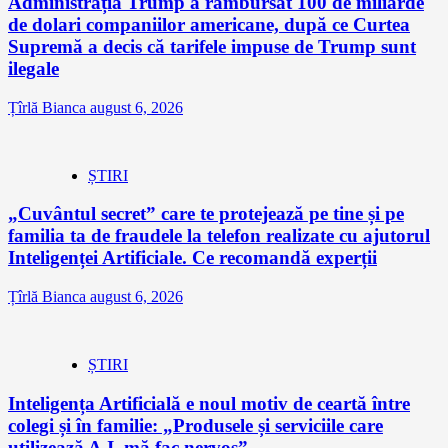
Administrația Trump a rambursat 100 de miliarde
de dolari companiilor americane, după ce Curtea
Supremă a decis că tarifele impuse de Trump sunt
ilegale
Țîrlă Bianca
august 6, 2026
ȘTIRI
„Cuvântul secret” care te protejează pe tine și pe
familia ta de fraudele la telefon realizate cu ajutorul
Inteligenței Artificiale. Ce recomandă experții
Țîrlă Bianca
august 6, 2026
ȘTIRI
Inteligența Artificială e noul motiv de ceartă între
colegi și în familie: „Produsele și serviciile care
utilizează A.I. mă fac nervos”