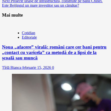
Next
Proiecte uriașe de infrastructură, construite pe banii Chinei.
Este Beijingul un mare investitor sau un cămătar?
Mai multe
Cotidian
Editoriale
Noua „afacere” virală: români care cer bani pentru
„contact cu varicela” ca metodă de a lipsi de la
școală sau muncă
Țîrlă Bianca
februarie 15, 2026
0