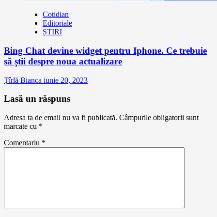
Cotidian
Editoriale
ȘTIRI
Bing Chat devine widget pentru Iphone. Ce trebuie
să știi despre noua actualizare
Țîrlă Bianca
iunie 20, 2023
Lasă un răspuns
Adresa ta de email nu va fi publicată.
Câmpurile obligatorii sunt
marcate cu
*
Comentariu
*