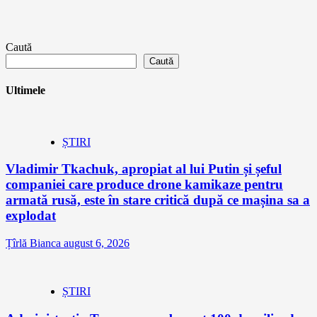
Caută
Caută
Ultimele
ȘTIRI
Vladimir Tkachuk, apropiat al lui Putin și șeful
companiei care produce drone kamikaze pentru
armată rusă, este în stare critică după ce mașina sa a
explodat
Țîrlă Bianca
august 6, 2026
ȘTIRI