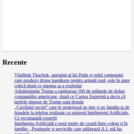
Recente
Vladimir Tkachuk, apropiat al lui Putin și șeful companiei
care produce drone kamikaze pentru armată rusă, este în stare
critică după ce mașina sa a explodat
Administrația Trump a rambursat 100 de miliarde de dolari
companiilor americane, după ce Curtea Supremă a decis că
tarifele impuse de Trump sunt ilegale
„Cuvântul secret” care te protejează pe tine și pe familia ta de
fraudele la telefon realizate cu ajutorul Inteligenței Artificiale.
Ce recomandă experții
Inteligența Artificială e noul motiv de ceartă între colegi și în
familie: „Produsele și serviciile care utilizează A.I. mă fac