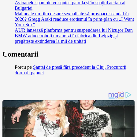
Avioanele spaniole vor putea patrula și în spațiul aerian al
Bulgariei
Mai poate un film despre sexualitate să provoace scandal în
2026? Gregg Araki readuce erotismul în prim-plan cu „I Want
Your Sex”
AUR lansează platforma pentru suspendarea lui Nicușor Dan
BMW aduce roboți umanoizi în fabrica din Leipzig și
pregătește extinderea la mii de unități
Comentarii
Porcu
pe
Șantaj de presă fără precedent la Cluj. Procurorii
dorm în papuci