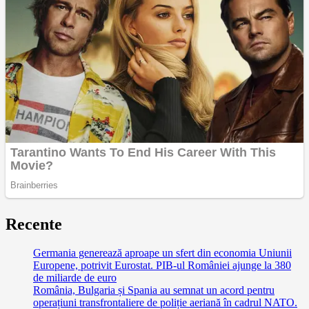
Recente
Germania generează aproape un sfert din economia Uniunii
Europene, potrivit Eurostat. PIB-ul României ajunge la 380
de miliarde de euro
România, Bulgaria și Spania au semnat un acord pentru
operațiuni transfrontaliere de poliție aeriană în cadrul NATO.