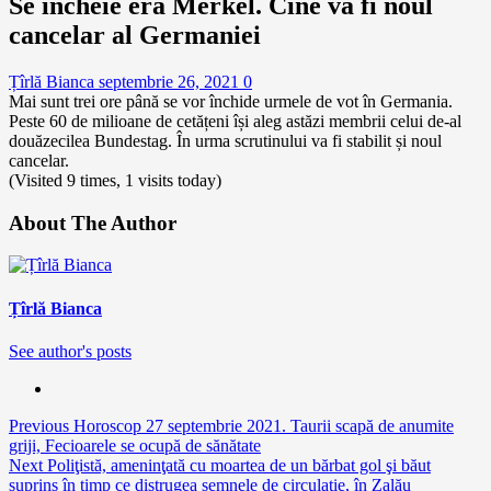
Se încheie era Merkel. Cine va fi noul
cancelar al Germaniei
Țîrlă Bianca
septembrie 26, 2021
0
Mai sunt trei ore până se vor închide urmele de vot în Germania.
Peste 60 de milioane de cetățeni își aleg astăzi membrii celui de-al
douăzecilea Bundestag. În urma scrutinului va fi stabilit și noul
cancelar.
(Visited 9 times, 1 visits today)
About The Author
Țîrlă Bianca
See author's posts
Continue
Previous
Horoscop 27 septembrie 2021. Taurii scapă de anumite
griji, Fecioarele se ocupă de sănătate
Reading
Next
Poliţistă, ameninţată cu moartea de un bărbat gol şi băut
suprins în timp ce distrugea semnele de circulaţie, în Zalău