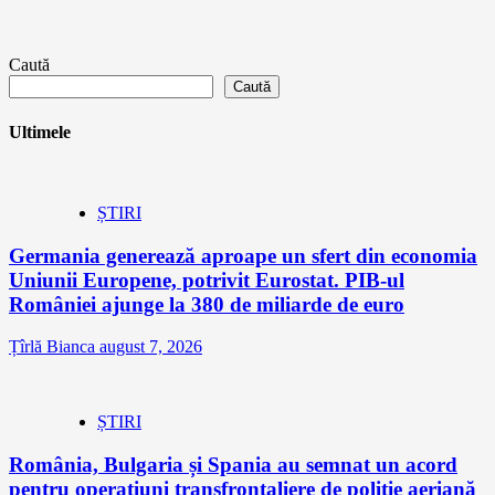
Caută
Caută
Ultimele
ȘTIRI
Germania generează aproape un sfert din economia
Uniunii Europene, potrivit Eurostat. PIB-ul
României ajunge la 380 de miliarde de euro
Țîrlă Bianca
august 7, 2026
ȘTIRI
România, Bulgaria și Spania au semnat un acord
pentru operațiuni transfrontaliere de poliție aeriană