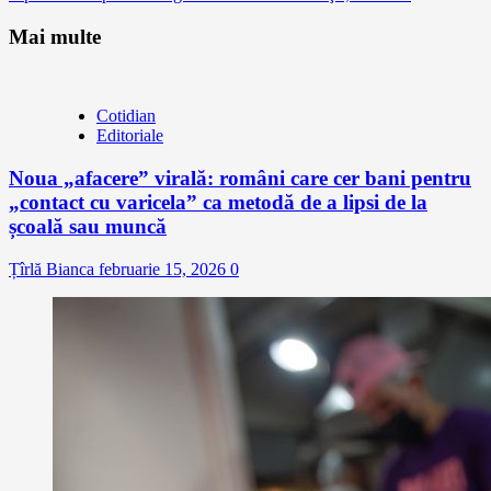
Mai multe
Cotidian
Editoriale
Noua „afacere” virală: români care cer bani pentru
„contact cu varicela” ca metodă de a lipsi de la
școală sau muncă
Țîrlă Bianca
februarie 15, 2026
0