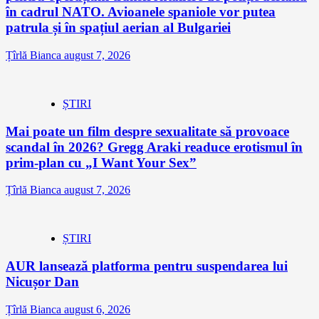
în cadrul NATO. Avioanele spaniole vor putea
patrula și în spațiul aerian al Bulgariei
Țîrlă Bianca
august 7, 2026
ȘTIRI
Mai poate un film despre sexualitate să provoace
scandal în 2026? Gregg Araki readuce erotismul în
prim-plan cu „I Want Your Sex”
Țîrlă Bianca
august 7, 2026
ȘTIRI
AUR lansează platforma pentru suspendarea lui
Nicușor Dan
Țîrlă Bianca
august 6, 2026