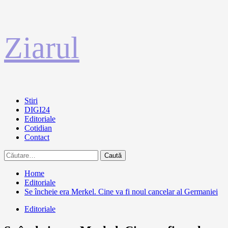
Sari
Ziarul
la
conținut
Primary
Stiri
Menu
DIGI24
Editoriale
Cotidian
Contact
Caută
după:
Home
Editoriale
Se încheie era Merkel. Cine va fi noul cancelar al Germaniei
Editoriale