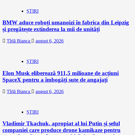
ȘTIRI
BMW aduce roboți umanoizi în fabrica din Leipzig
și pregătește extinderea la mii de unități
Țîrlă Bianca
august 6, 2026
ȘTIRI
Elon Musk eliberează 911,5 milioane de acțiuni
SpaceX pentru a îmbogăți sute de angajați
Țîrlă Bianca
august 6, 2026
ȘTIRI
Vladimir Tkachuk, apropiat al lui Putin și șeful
companiei care produce drone kamikaze pentru