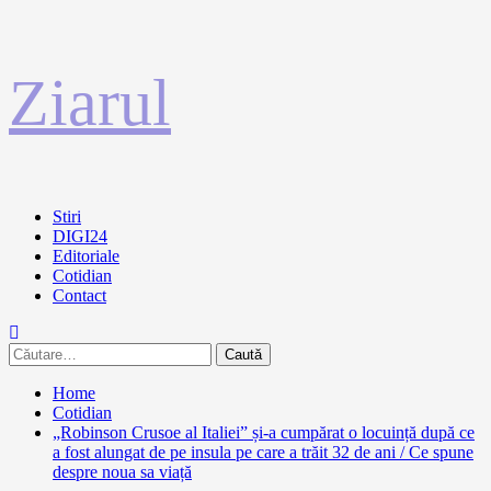
Sari
Ziarul
la
conținut
Primary
Stiri
Menu
DIGI24
Editoriale
Cotidian
Contact
Caută
după:
Home
Cotidian
„Robinson Crusoe al Italiei” și-a cumpărat o locuință după ce
a fost alungat de pe insula pe care a trăit 32 de ani / Ce spune
despre noua sa viață