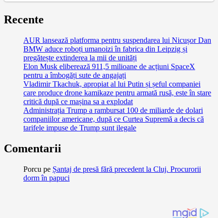
Recente
AUR lansează platforma pentru suspendarea lui Nicușor Dan
BMW aduce roboți umanoizi în fabrica din Leipzig și
pregătește extinderea la mii de unități
Elon Musk eliberează 911,5 milioane de acțiuni SpaceX
pentru a îmbogăți sute de angajați
Vladimir Tkachuk, apropiat al lui Putin și șeful companiei
care produce drone kamikaze pentru armată rusă, este în stare
critică după ce mașina sa a explodat
Administrația Trump a rambursat 100 de miliarde de dolari
companiilor americane, după ce Curtea Supremă a decis că
tarifele impuse de Trump sunt ilegale
Comentarii
Porcu
pe
Șantaj de presă fără precedent la Cluj. Procurorii
dorm în papuci