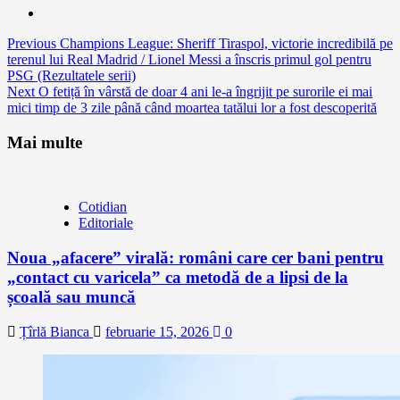
Continue
Previous
Champions League: Sheriff Tiraspol, victorie incredibilă pe
terenul lui Real Madrid / Lionel Messi a înscris primul gol pentru
Reading
PSG (Rezultatele serii)
Next
O fetiță în vârstă de doar 4 ani le-a îngrijit pe surorile ei mai
mici timp de 3 zile până când moartea tatălui lor a fost descoperită
Mai multe
Cotidian
Editoriale
Noua „afacere” virală: români care cer bani pentru
„contact cu varicela” ca metodă de a lipsi de la
școală sau muncă
Țîrlă Bianca
februarie 15, 2026
0