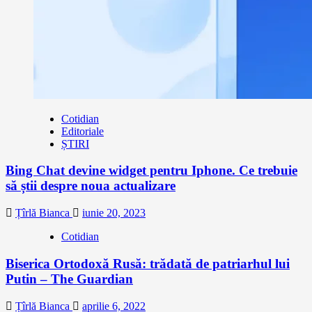
Cotidian
Editoriale
ȘTIRI
Bing Chat devine widget pentru Iphone. Ce trebuie
să știi despre noua actualizare
Țîrlă Bianca
iunie 20, 2023
Cotidian
Biserica Ortodoxă Rusă: trădată de patriarhul lui
Putin – The Guardian
Țîrlă Bianca
aprilie 6, 2022