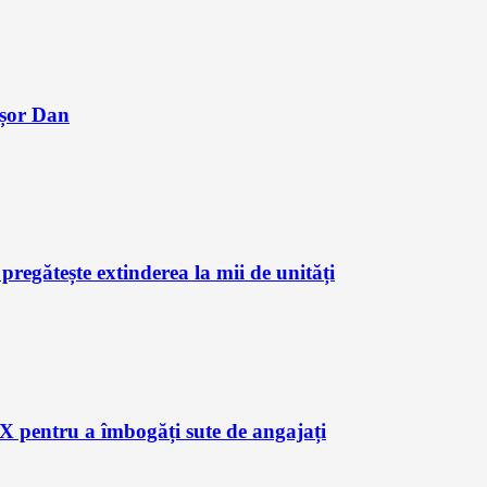
ușor Dan
regătește extinderea la mii de unități
X pentru a îmbogăți sute de angajați