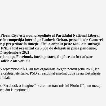
Florin Cîțu este noul președinte al Partidului Național Liberal.
ins în competiția internă pe Ludovic Orban, președintele Camerei
r și președinte în funcție. Cîțu a obținut peste 60% din sufragii.
PNL a fost organizat cu 5.000 de delegați în plină pandemie,
25 septembrie 2021.
ționat pe Facebook, într-o postare, după ce au fost afișate
 oficiale ale votului.
 septembrie 2021, au fost organizate alegeri pentru șefia PNL, iar
 a câștigat alegerile. PSD a reacționat imediat după ce au fost afișate
oficiale.
e Facebook o imagine în care i-au transmis lui Florin Cîțu un mesaj:
șteptăm la moțiune!”.