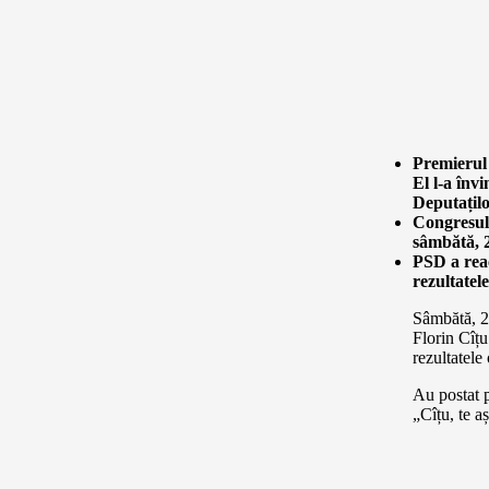
Premierul 
El l-a înv
Deputațilo
Congresul 
sâmbătă, 
PSD a reac
rezultatele
Sâmbătă, 25
Florin Cîțu
rezultatele 
Au postat p
„Cîțu, te a