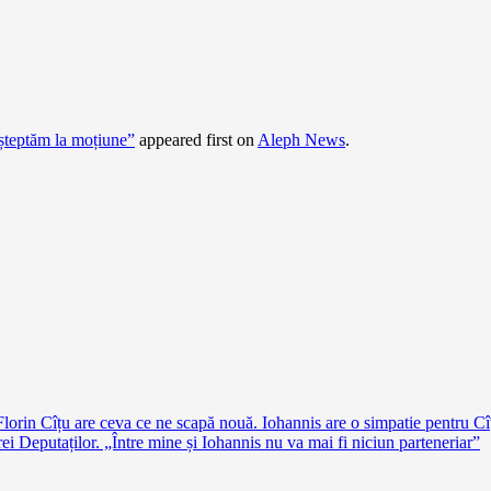
așteptăm la moțiune”
appeared first on
Aleph News
.
Florin Cîțu are ceva ce ne scapă nouă. Iohannis are o simpatie pentru Cî
i Deputaților. „Între mine și Iohannis nu va mai fi niciun parteneriar”