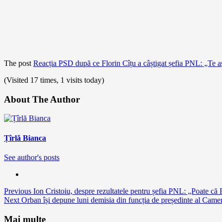
The post
Reacția PSD după ce Florin Cîțu a câștigat șefia PNL: „Te 
(Visited 17 times, 1 visits today)
About The Author
Țîrlă Bianca
See author's posts
Continue
Previous
Ion Cristoiu, despre rezultatele pentru șefia PNL: „Poate că 
Next
Orban își depune luni demisia din funcția de președinte al Camere
Reading
Mai multe