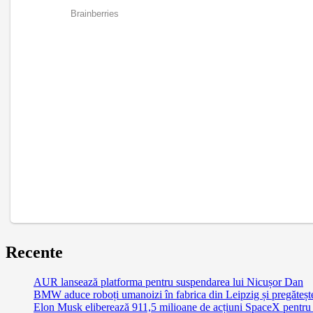
Recente
AUR lansează platforma pentru suspendarea lui Nicușor Dan
BMW aduce roboți umanoizi în fabrica din Leipzig și pregătește 
Elon Musk eliberează 911,5 milioane de acțiuni SpaceX pentru 