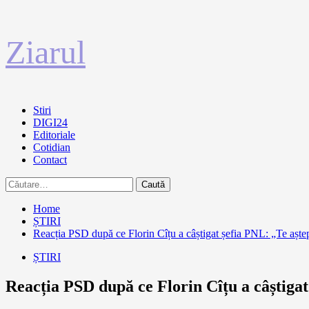
Sari
Ziarul
la
conținut
Primary
Stiri
Menu
DIGI24
Editoriale
Cotidian
Contact
Caută
după:
Home
ȘTIRI
Reacția PSD după ce Florin Cîțu a câștigat șefia PNL: „Te așt
ȘTIRI
Reacția PSD după ce Florin Cîțu a câștiga