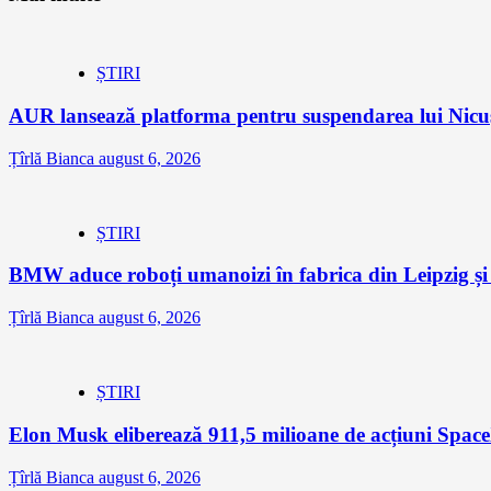
ȘTIRI
AUR lansează platforma pentru suspendarea lui Nic
Țîrlă Bianca
august 6, 2026
ȘTIRI
BMW aduce roboți umanoizi în fabrica din Leipzig și p
Țîrlă Bianca
august 6, 2026
ȘTIRI
Elon Musk eliberează 911,5 milioane de acțiuni Space
Țîrlă Bianca
august 6, 2026