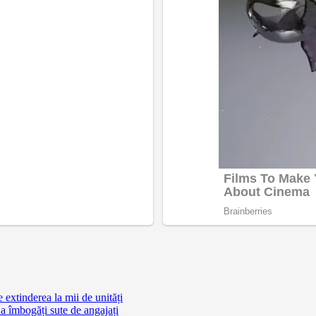
extinderea la mii de unități
a îmbogăți sute de angajați