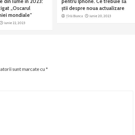
e din lume în 2023:
pentru Iphone. Ce trebuie să
tigat „Oscarul
știi despre noua actualizare
iei mondiale”
Țîrlă Bianca
iunie 20, 2023
iunie 22, 2023
atorii sunt marcate cu
*