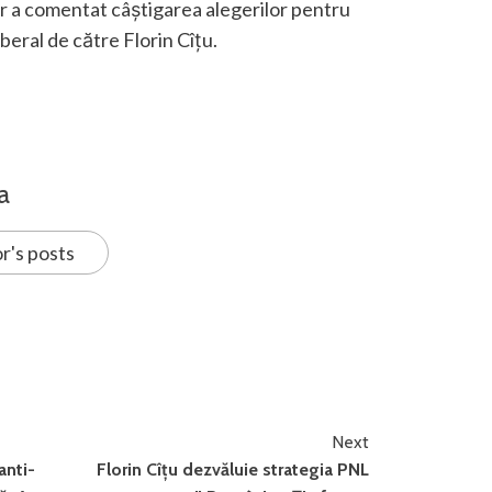
 a comentat câștigarea alegerilor pentru
beral de către Florin Cîțu.
a
r's posts
Next
anti-
Florin Cîţu dezvăluie strategia PNL