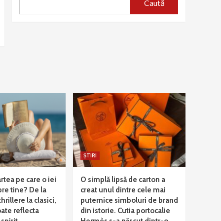
Caută
ȘTIRI
rtea pe care o iei
O simplă lipsă de carton a
pre tine? De la
creat unul dintre cele mai
rillere la clasici,
puternice simboluri de brand
ate reflecta
din istorie. Cutia portocalie
spirit
Hermès s-a născut dintr-o