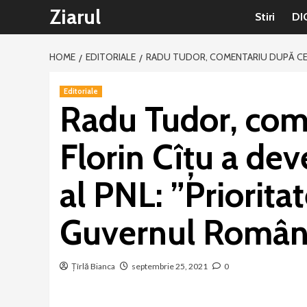
Sari
Ziarul
Stiri
DI
la
conținut
HOME
EDITORIALE
RADU TUDOR, COMENTARIU DUPĂ CE F
Editoriale
Radu Tudor, com
Florin Cîțu a dev
al PNL: ”Prioritat
Guvernul Român
Țîrlă Bianca
septembrie 25, 2021
0