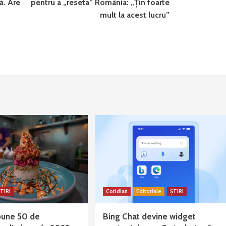
ă. Are
pentru a „reseta” România: „Ţin foarte
mult la acest lucru”
TIRI
Cotidian
Editoriale
ȘTIRI
bune 50 de
Bing Chat devine widget