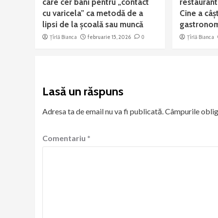
care cer bani pentru „contact
restaurant
cu varicela” ca metodă de a
Cine a câș
lipsi de la școală sau muncă
gastronom
Țîrlă Bianca
februarie 15, 2026
0
Țîrlă Bianca
Lasă un răspuns
Adresa ta de email nu va fi publicată.
Câmpurile oblig
Comentariu
*