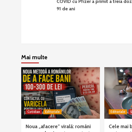
COVID cu Pfizer a primit a treia doz
91 de ani
Mai multe
Cotidian
Editoriale
Editoriale
Ș
Noua „afacere” virală: români
Cele mai 