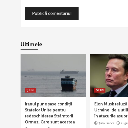
Ultimele
ȘTIRI
ȘTIRI
Iranul pune șase condiții
Elon Musk refuză
Statelor Unite pentru
Ucrainei de a util
redeschiderea Strâmtorii
în atacurile asupr
Ormuz. Care sunt acestea
Țîrlă Bianca
augu