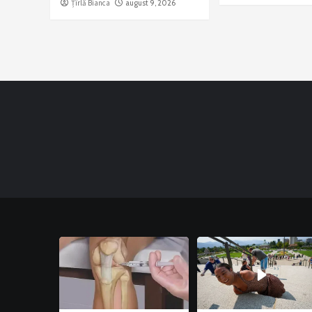
Țîrlă Bianca
august 9, 2026