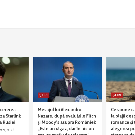
ȘTIRI
ȘTIRI
 cererea
Mesajul lui Alexandru
Ce spune ca
iza Starlink
Nazare, după evaluările Fitch
la plajă des
a Rusiei
și Moody’s asupra României:
romance și th
„Este un răgaz, dar în niciun
alegerea po
st 9, 2026
caz un motiv de relaxare”
starea ta de 