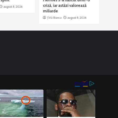
criză, iar astăzi valorează
august 8, 2026
miliarde
Țîrlă Bianca
august 8, 2026