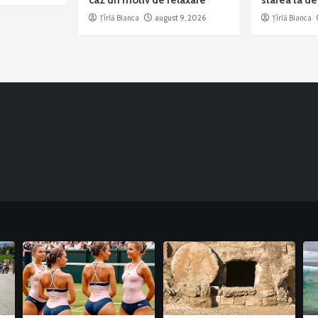
Țîrlă Bianca
august 9, 2026
Țîrlă Bianca