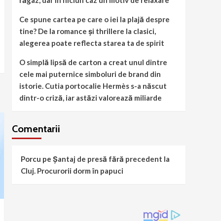
răgaz, dar în niciun caz un motiv de relaxare”
Ce spune cartea pe care o iei la plajă despre
tine? De la romance și thrillere la clasici,
alegerea poate reflecta starea ta de spirit
O simplă lipsă de carton a creat unul dintre
cele mai puternice simboluri de brand din
istorie. Cutia portocalie Hermès s-a născut
dintr-o criză, iar astăzi valorează miliarde
Comentarii
Porcu
pe
Șantaj de presă fără precedent la
Cluj. Procurorii dorm în papuci