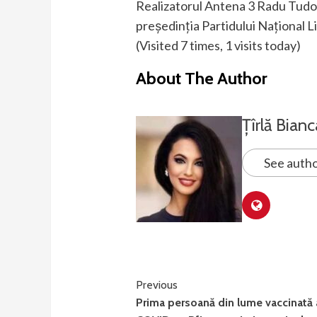
Realizatorul Antena 3 Radu Tudor
președinția Partidului Național Li
(Visited 7 times, 1 visits today)
About The Author
Țîrlă Bianc
See autho
Continue
Previous
Prima persoană din lume vaccinată 
Reading