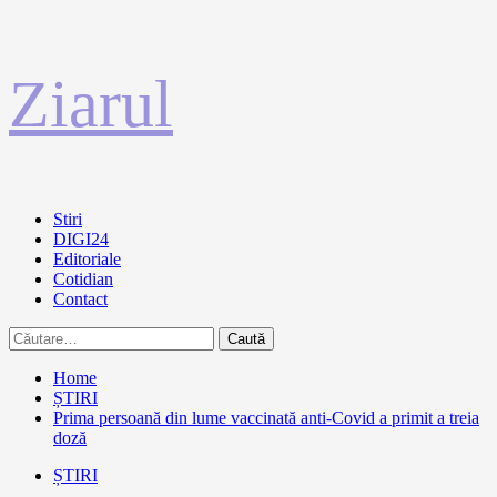
Sari
Ziarul
la
conținut
Primary
Stiri
Menu
DIGI24
Editoriale
Cotidian
Contact
Caută
după:
Home
ȘTIRI
Prima persoană din lume vaccinată anti-Covid a primit a treia
doză
ȘTIRI