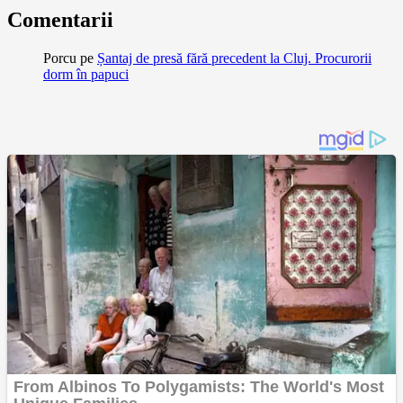
Comentarii
Porcu
pe
Șantaj de presă fără precedent la Cluj. Procurorii
dorm în papuci