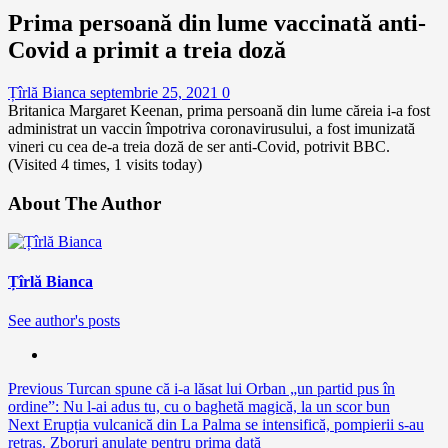
Prima persoană din lume vaccinată anti-
Covid a primit a treia doză
Țîrlă Bianca
septembrie 25, 2021
0
Britanica Margaret Keenan, prima persoană din lume căreia i-a fost
administrat un vaccin împotriva coronavirusului, a fost imunizată
vineri cu cea de-a treia doză de ser anti-Covid, potrivit BBC.
(Visited 4 times, 1 visits today)
About The Author
Țîrlă Bianca
See author's posts
Continue
Previous
Turcan spune că i-a lăsat lui Orban „un partid pus în
ordine”: Nu l-ai adus tu, cu o baghetă magică, la un scor bun
Reading
Next
Erupția vulcanică din La Palma se intensifică, pompierii s-au
retras. Zboruri anulate pentru prima dată