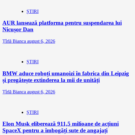
ȘTIRI
AUR lansează platforma pentru suspendarea lui
Nicușor Dan
Țîrlă Bianca
august 6, 2026
ȘTIRI
BMW aduce roboți umanoizi în fabrica din Leipzig
și pregătește extinderea la mii de unități
Țîrlă Bianca
august 6, 2026
ȘTIRI
Elon Musk eliberează 911,5 milioane de acțiuni
SpaceX pentru a îmbogăți sute de angajați