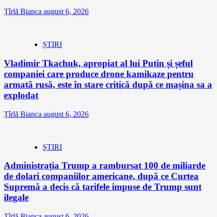
Țîrlă Bianca
august 6, 2026
ȘTIRI
Vladimir Tkachuk, apropiat al lui Putin și șeful
companiei care produce drone kamikaze pentru
armată rusă, este în stare critică după ce mașina sa a
explodat
Țîrlă Bianca
august 6, 2026
ȘTIRI
Administrația Trump a rambursat 100 de miliarde
de dolari companiilor americane, după ce Curtea
Supremă a decis că tarifele impuse de Trump sunt
ilegale
Țîrlă Bianca
august 6, 2026