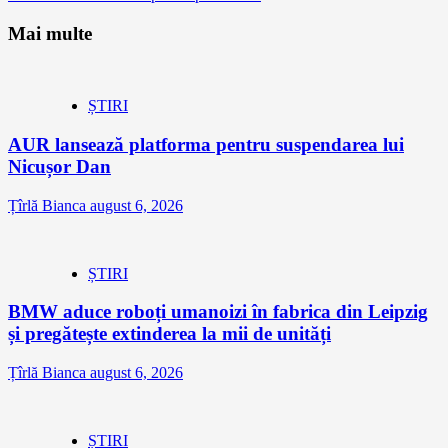
Mai multe
ȘTIRI
AUR lansează platforma pentru suspendarea lui
Nicușor Dan
Țîrlă Bianca
august 6, 2026
ȘTIRI
BMW aduce roboți umanoizi în fabrica din Leipzig
și pregătește extinderea la mii de unități
Țîrlă Bianca
august 6, 2026
ȘTIRI