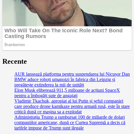
Recente
AUR lansează platforma pentru suspendarea lui Nicușor Dan
BMW aduce roboți umanoizi în fabrica din Leipzig și
pregătește extinderea la mii de unități
Elon Musk eliberează 911,5 milioane de acțiuni SpaceX
pentru a îmbogăți sute de angajați
Vladimir Tkachuk, apropiat al lui Putin și șeful companiei
care produce drone kamikaze pentru armată rusă, este în stare
critică după ce mașina sa a explodat
Administrația Trump a rambursat 100 de miliarde de dolari
companiilor americane, după ce Curtea Supremă a decis că
tarifele impuse de Trump sunt ilegale