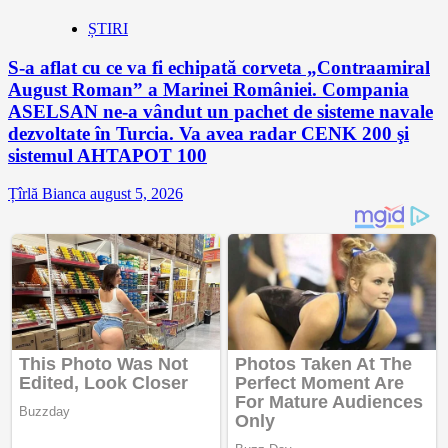
ȘTIRI
S-a aflat cu ce va fi echipată corveta „Contraamiral
August Roman” a Marinei României. Compania
ASELSAN ne-a vândut un pachet de sisteme navale
dezvoltate în Turcia. Va avea radar CENK 200 şi
sistemul AHTAPOT 100
Țîrlă Bianca
august 5, 2026