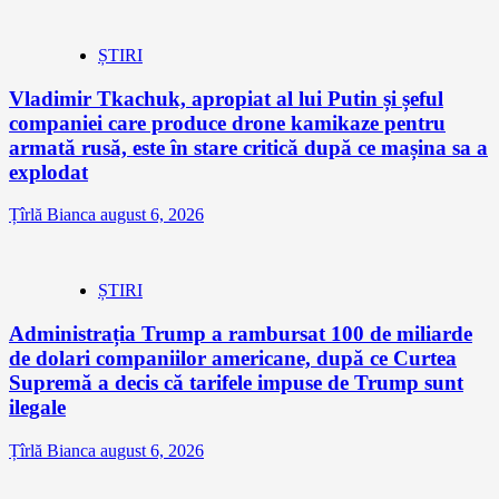
ȘTIRI
Vladimir Tkachuk, apropiat al lui Putin și șeful
companiei care produce drone kamikaze pentru
armată rusă, este în stare critică după ce mașina sa a
explodat
Țîrlă Bianca
august 6, 2026
ȘTIRI
Administrația Trump a rambursat 100 de miliarde
de dolari companiilor americane, după ce Curtea
Supremă a decis că tarifele impuse de Trump sunt
ilegale
Țîrlă Bianca
august 6, 2026