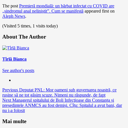
The post
Premieră mondială: un bărbat infectat cu COVID are
„sindromul anal neliniştit”. Cum se manifestă
appeared first on
Aleph News
.
(Visited 5 times, 1 visits today)
About The Author
Țîrlă Bianca
See author's posts
Continue
Previous
Deputat PNL: Mor oameni sub guvernarea noastră, ce
ruşine să ne tot găsim scuze. Nimeni nu răspunde, de fapt
Reading
Next
Managerul spitalului de Boli Infecţioase din Constanța și
preşedintele ANMCS au fost demiși. Cîțu: Spitalul a avut bani, dar
nu i-a folosit
Mai multe