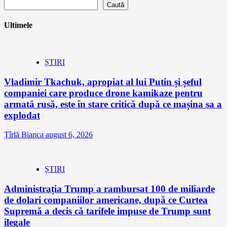
Caută
Ultimele
ȘTIRI
Vladimir Tkachuk, apropiat al lui Putin și șeful
companiei care produce drone kamikaze pentru
armată rusă, este în stare critică după ce mașina sa a
explodat
Țîrlă Bianca
august 6, 2026
ȘTIRI
Administrația Trump a rambursat 100 de miliarde
de dolari companiilor americane, după ce Curtea
Supremă a decis că tarifele impuse de Trump sunt
ilegale