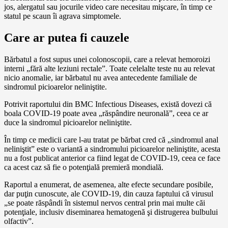
jos, alergatul sau jocurile video care necesitau mişcare, în timp ce
statul pe scaun îi agrava simptomele.
Care ar putea fi cauzele
Bărbatul a fost supus unei colonoscopii, care a relevat hemoroizi
interni „fără alte leziuni rectale”. Toate celelalte teste nu au relevat
nicio anomalie, iar bărbatul nu avea antecedente familiale de
sindromul picioarelor neliniştite.
Potrivit raportului din BMC Infectious Diseases, există dovezi că
boala COVID-19 poate avea „răspândire neuronală”, ceea ce ar
duce la sindromul picioarelor neliniştite.
În timp ce medicii care l-au tratat pe bărbat cred că „sindromul anal
neliniştit” este o variantă a sindromului picioarelor neliniştite, acesta
nu a fost publicat anterior ca fiind legat de COVID-19, ceea ce face
ca acest caz să fie o potenţială premieră mondială.
Raportul a enumerat, de asemenea, alte efecte secundare posibile,
dar puţin cunoscute, ale COVID-19, din cauza faptului că virusul
„se poate răspândi în sistemul nervos central prin mai multe căi
potenţiale, inclusiv diseminarea hematogenă şi distrugerea bulbului
olfactiv”.