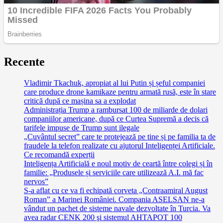
Recente
Vladimir Tkachuk, apropiat al lui Putin și șeful companiei
care produce drone kamikaze pentru armată rusă, este în stare
critică după ce mașina sa a explodat
Administrația Trump a rambursat 100 de miliarde de dolari
companiilor americane, după ce Curtea Supremă a decis că
tarifele impuse de Trump sunt ilegale
„Cuvântul secret” care te protejează pe tine și pe familia ta de
fraudele la telefon realizate cu ajutorul Inteligenței Artificiale.
Ce recomandă experții
Inteligența Artificială e noul motiv de ceartă între colegi și în
familie: „Produsele și serviciile care utilizează A.I. mă fac
nervos”
S-a aflat cu ce va fi echipată corveta „Contraamiral August
Roman” a Marinei României. Compania ASELSAN ne-a
vândut un pachet de sisteme navale dezvoltate în Turcia. Va
avea radar CENK 200 şi sistemul AHTAPOT 100