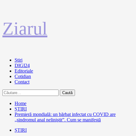
Sari
Ziarul
la
conținut
Primary
Stiri
Menu
DIGI24
Editoriale
Cotidian
Contact
Caută
după:
Home
ȘTIRI
Premieră mondială: un bărbat infectat cu COVID are
„sindromul anal neliniştit”. Cum se manifestă
ȘTIRI