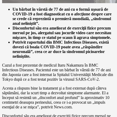
Un bărbat în vârstă de 77 de ani cu o formă uşoară de
COVID-19 a fost diagnosticat cu o afecţiune despre care
se crede că reprezintă o premieră mondială, „sindromul
anal neliniştit”.
Disconfortul său era ameliorat de exerciţii fizice precum
mersul pe jos, alergatul sau jocurile video care necesitau
mişcare, în timp ce statul pe scaun îi agrava simptomele.
Potrivit raportului din BMC Infectious Diseases, există
dovezi că boala COVID-19 poate avea „răspândire
neuronală”, ceea ce ar duce la sindromul picioarelor
neliniştite.
Cazul a fost prezentat de medicul Itaru Nakamura în BMC
Infectious Diseases. Pacientul este un bărbat în vârstă de 77 de ani
din Japonia care a fost internat la Spitalul Universităţii Medicale din
Tokyo după ce a fost testat pozitiv la virusul SARS-CoV-2.
Acesta a răspuns bine la tratament şi a fost externat după câteva
săptămâni, dar la scurt timp a dezvoltat simptome alarmante. El a
început să resimtă un „disconfort anal profund” la aproximativ 10
centimetri deasupra perineului, ceea ce i-a provocat un „impuls
esenţial de a se mişca”, potrivit News.com.
Disconfortul său era ameliorat de exerciţii fizice precum mersul pe