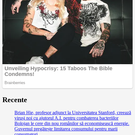
Recente
Brian Hie, profesor adjunct la Universitatea Stanford, creează
viruși noi cu ajutorul A.I. pentru combaterea bacteriilor
Bolojan le cere din nou românilor să economisească energie.
Guvernul pregătește limitarea consumului pentru marii
consumatori