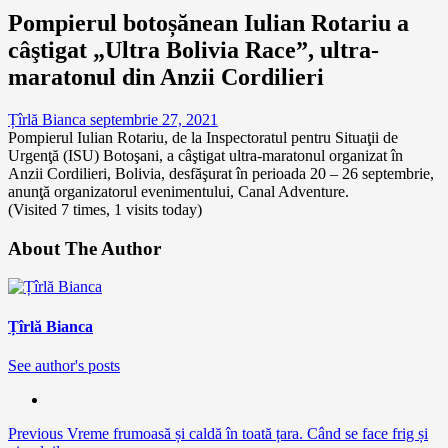
Pompierul botoșănean Iulian Rotariu a
câştigat „Ultra Bolivia Race”, ultra-
maratonul din Anzii Cordilieri
Țîrlă Bianca
septembrie 27, 2021
Pompierul Iulian Rotariu, de la Inspectoratul pentru Situaţii de
Urgenţă (ISU) Botoşani, a câştigat ultra-maratonul organizat în
Anzii Cordilieri, Bolivia, desfăşurat în perioada 20 – 26 septembrie,
anunţă organizatorul evenimentului, Canal Adventure.
(Visited 7 times, 1 visits today)
About The Author
Țîrlă Bianca
See author's posts
Continue
Previous
Vreme frumoasă și caldă în toată țara. Când se face frig și