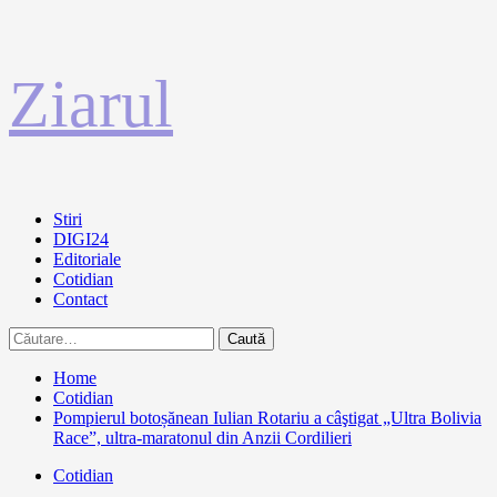
Sari
Ziarul
la
conținut
Primary
Stiri
Menu
DIGI24
Editoriale
Cotidian
Contact
Caută
după:
Home
Cotidian
Pompierul botoșănean Iulian Rotariu a câştigat „Ultra Bolivia
Race”, ultra-maratonul din Anzii Cordilieri
Cotidian