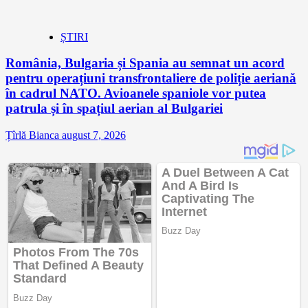
ȘTIRI
România, Bulgaria și Spania au semnat un acord
pentru operațiuni transfrontaliere de poliție aeriană
în cadrul NATO. Avioanele spaniole vor putea
patrula și în spațiul aerian al Bulgariei
Țîrlă Bianca
august 7, 2026