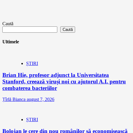
Caută
Caută
Ultimele
ȘTIRI
Brian Hie, profesor adjunct la Universitatea
Stanford, creează viruși noi cu ajutorul A.I. pentru
combaterea bacteriilor
Țîrlă Bianca
august 7, 2026
ȘTIRI
Bolojan le cere din nou românilor să economisească