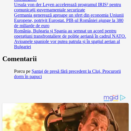
Ursula von der Leyen accelerează programul IRIS² pentru
comunicații guvernamentale securizate
Germania generează aproape un sfert din economia Uniunii
Europene, potrivit Eurostat. PIB-ul României ajunge la 380
de miliarde de euro
România, Bulgaria și Spania au semnat un acord pentru
operațiuni transfrontaliere de poliție aeriană în cadrul NATO.
Avioanele spaniole vor putea patrula și în spațiul aerian al
Bulgariei
Comentarii
Porcu
pe
Șantaj de presă fără precedent la Cluj. Procurorii
dorm în papuci