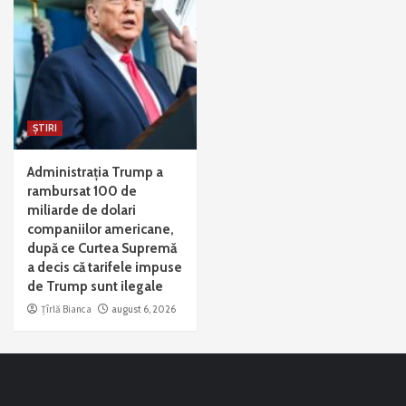
ȘTIRI
Administrația Trump a
rambursat 100 de
miliarde de dolari
companiilor americane,
după ce Curtea Supremă
a decis că tarifele impuse
de Trump sunt ilegale
Țîrlă Bianca
august 6, 2026