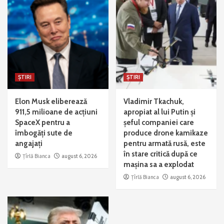
ȘTIRI
ȘTIRI
Elon Musk eliberează
Vladimir Tkachuk,
911,5 milioane de acțiuni
apropiat al lui Putin și
SpaceX pentru a
șeful companiei care
îmbogăți sute de
produce drone kamikaze
angajați
pentru armată rusă, este
în stare critică după ce
Țîrlă Bianca
august 6, 2026
mașina sa a explodat
Țîrlă Bianca
august 6, 2026