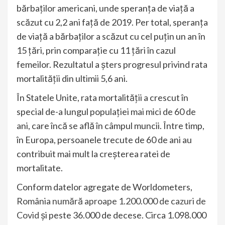
bărbaţilor americani, unde speranţa de viaţă a
scăzut cu 2,2 ani faţă de 2019. Per total, speranţa
de viaţă a bărbaţilor a scăzut cu cel puţin un an în
15 ţări, prin comparaţie cu 11 ţări în cazul
femeilor. Rezultatul a şters progresul privind rata
mortalităţii din ultimii 5,6 ani.
În Statele Unite, rata mortalităţii a crescut în
special de-a lungul populaţiei mai mici de 60 de
ani, care încă se află în câmpul muncii. Între timp,
în Europa, persoanele trecute de 60 de ani au
contribuit mai mult la creşterea ratei de
mortalitate.
Conform datelor agregate de Worldometers,
România numără aproape 1.200.000 de cazuri de
Covid
şi peste 36.000 de decese. Circa 1.098.000