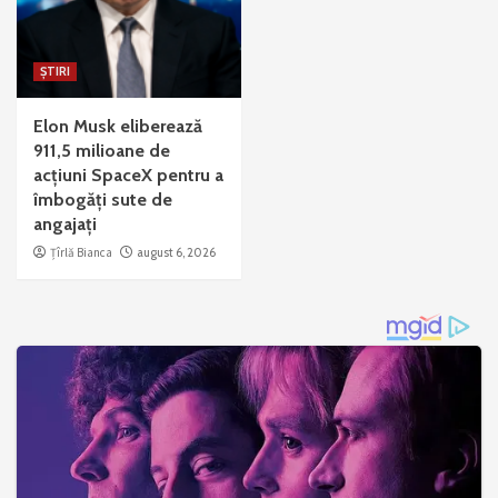
ȘTIRI
Elon Musk eliberează
911,5 milioane de
acțiuni SpaceX pentru a
îmbogăți sute de
angajați
Țîrlă Bianca
august 6, 2026