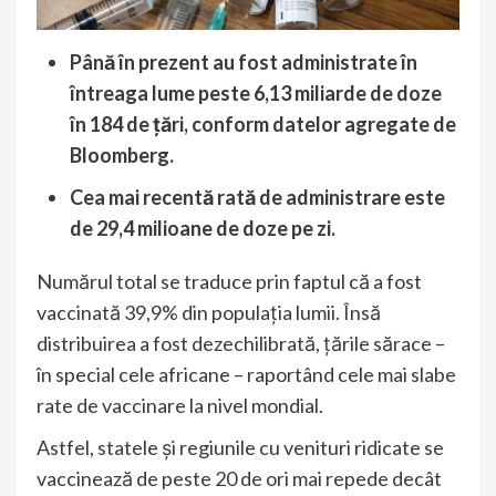
Până în prezent au fost administrate în
întreaga lume peste 6,13 miliarde de doze
în 184 de ţări, conform datelor agregate de
Bloomberg.
Cea mai recentă rată de administrare este
de 29,4 milioane de doze pe zi.
Numărul total se traduce prin faptul că a fost
vaccinată 39,9% din populaţia lumii. Însă
distribuirea a fost dezechilibrată, ţările sărace –
în special cele africane – raportând cele mai slabe
rate de vaccinare la nivel mondial.
Astfel, statele şi regiunile cu venituri ridicate se
vaccinează de peste 20 de ori mai repede decât