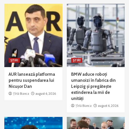
ȘTIRI
ȘTIRI
AUR lansează platforma
BMW aduce roboți
pentru suspendarea lui
umanoizi în fabrica din
Nicușor Dan
Leipzig și pregătește
extinderea la mii de
Țîrlă Bianca
august 6, 2026
unități
Țîrlă Bianca
august 6, 2026