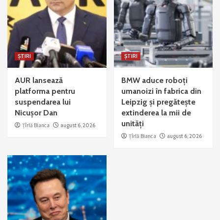
ȘTIRI
ȘTIRI
AUR lansează
BMW aduce roboți
platforma pentru
umanoizi în fabrica din
suspendarea lui
Leipzig și pregătește
Nicușor Dan
extinderea la mii de
unități
Țîrlă Bianca
august 6, 2026
Țîrlă Bianca
august 6, 2026