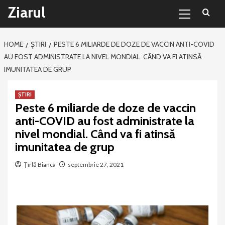
Primary
Sari
Ziarul
Menu
la
conținut
HOME
ȘTIRI
PESTE 6 MILIARDE DE DOZE DE VACCIN ANTI-COVID
AU FOST ADMINISTRATE LA NIVEL MONDIAL. CÂND VA FI ATINSĂ
IMUNITATEA DE GRUP
ȘTIRI
Peste 6 miliarde de doze de vaccin
anti-COVID au fost administrate la
nivel mondial. Când va fi atinsă
imunitatea de grup
Țîrlă Bianca
septembrie 27, 2021