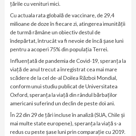
ţările cu venituri mici.
Cu actuala rata globală de vaccinare, de 29,4
milioane de doze în fiecare zi, atingerea imunităţii
de turmă rămâne un obiectiv destul de
îndepărtat, întrucât va fi nevoie de încă şase luni
pentru a acoperi 75% din populaţia Terrei.
Influenţată de pandemia de Covid-19,
speranţa la
viaţă de anul trecut a înregistrat cea mai mare
scădere de la cel de-al Doilea Război Mondial
,
conform unui studiu publicat de Universitatea
Oxford, speranţa la viaţă din rândul bărbaţilor
americani suferind un declin de peste doi ani.
În 22 din 29 de ţări incluse în analiză (SUA, Chile şi
mai multe state europene), speranţa la viaţă s-a
redus cu peste şase luni prin comparaţie cu 2019.