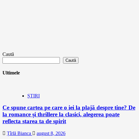
Caută
Caută
Ultimele
ȘTIRI
Ce spune cartea pe care o iei la plajă despre tine? De
la romance și thrillere la clasici, alegerea poate
reflecta starea ta de spirit
Țîrlă Bianca
august 8, 2026