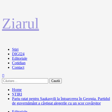
Sari
Ziarul
la
conținut
Primary
Stiri
Menu
DIGI24
Editoriale
Cotidian
Contact
Caută
după:
Home
ȘTIRI
Pariu ratat pentru Saakașvili la întoarcerea în Georgia. Partidul
de guvernământ a câștigat alegerile cu un scor covârșitor
Editoriale