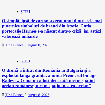
ȘTIRI
O simplă lipsă de carton a creat unul dintre cele mai
puternice simboluri de brand din istorie. Cutia
portocalie Hermès s-a născut dintr-o criză, iar astăzi
valorează miliarde
Țîrlă Bianca
august 8, 2026
ȘTIRI
O dronă a intrat din România în Bulgaria și a
explodat lângă graniță, anunță Premierul bulagr
Radev: „Drona nu a fost detectată nici în spațiul
aerian românesc, nici în spațiul nostru aerian”
Țîrlă Bianca
august 8, 2026