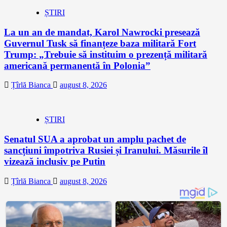
ȘTIRI
La un an de mandat, Karol Nawrocki presează
Guvernul Tusk să finanțeze baza militară Fort
Trump: „Trebuie să instituim o prezență militară
americană permanentă în Polonia”
Țîrlă Bianca
august 8, 2026
ȘTIRI
Senatul SUA a aprobat un amplu pachet de
sancțiuni împotriva Rusiei și Iranului. Măsurile îl
vizează inclusiv pe Putin
Țîrlă Bianca
august 8, 2026