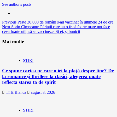
See author's posts
Continue
Previous
Peste 30.000 de români s-au vaccinat în ultimele 24 de ore
Next
Sorin Cîmpeanu: Părinții care au o frică foarte mare pot face
Reading
ceva foarte util, să se vaccineze. Și ei, și bunicii
Mai multe
ȘTIRI
Ce spune cartea pe care o iei la plajă despre tine? De
la romance și thrillere la clasici, alegerea poate
reflecta starea ta de spirit
Țîrlă Bianca
august 8, 2026
ȘTIRI