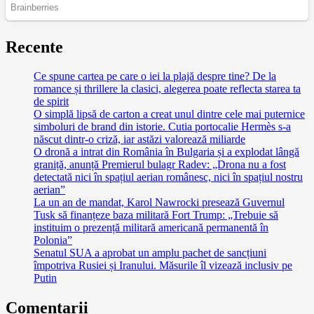
Recente
Ce spune cartea pe care o iei la plajă despre tine? De la
romance și thrillere la clasici, alegerea poate reflecta starea ta
de spirit
O simplă lipsă de carton a creat unul dintre cele mai puternice
simboluri de brand din istorie. Cutia portocalie Hermès s-a
născut dintr-o criză, iar astăzi valorează miliarde
O dronă a intrat din România în Bulgaria și a explodat lângă
graniță, anunță Premierul bulagr Radev: „Drona nu a fost
detectată nici în spațiul aerian românesc, nici în spațiul nostru
aerian”
La un an de mandat, Karol Nawrocki presează Guvernul
Tusk să finanțeze baza militară Fort Trump: „Trebuie să
instituim o prezență militară americană permanentă în
Polonia”
Senatul SUA a aprobat un amplu pachet de sancțiuni
împotriva Rusiei și Iranului. Măsurile îl vizează inclusiv pe
Putin
Comentarii