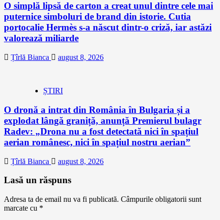
O simplă lipsă de carton a creat unul dintre cele mai
puternice simboluri de brand din istorie. Cutia
portocalie Hermès s-a născut dintr-o criză, iar astăzi
valorează miliarde
Țîrlă Bianca
august 8, 2026
ȘTIRI
O dronă a intrat din România în Bulgaria și a
explodat lângă graniță, anunță Premierul bulagr
Radev: „Drona nu a fost detectată nici în spațiul
aerian românesc, nici în spațiul nostru aerian”
Țîrlă Bianca
august 8, 2026
Lasă un răspuns
Adresa ta de email nu va fi publicată.
Câmpurile obligatorii sunt
marcate cu
*