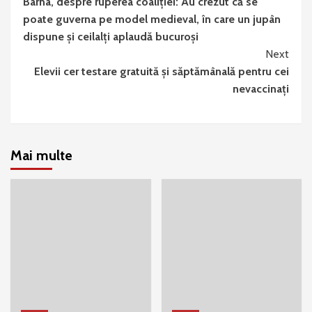
Barna, despre ruperea coaliției: Au crezut că se
Reading
poate guverna pe model medieval, în care un jupân
dispune și ceilalți aplaudă bucuroși
Next
Elevii cer testare gratuită și săptămânală pentru cei
nevaccinați
Mai multe