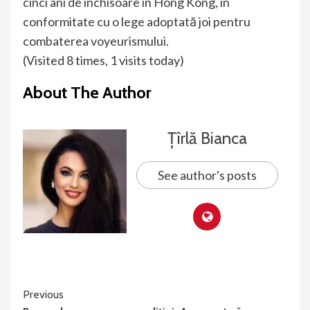
cinci ani de închisoare în Hong Kong, în
conformitate cu o lege adoptată joi pentru
combaterea voyeurismului.
(Visited 8 times, 1 visits today)
About The Author
Țîrlă Bianca
See author's posts
Continue
Previous