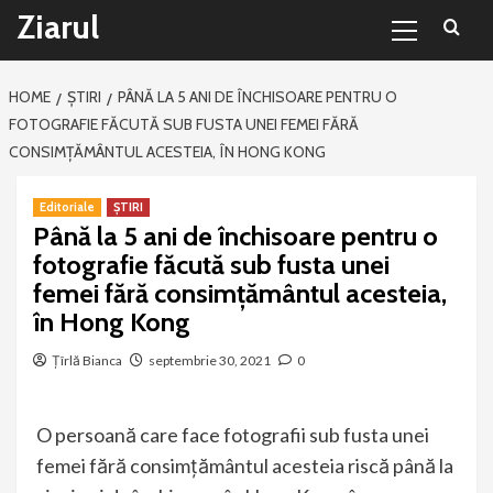
Primary
Sari
Ziarul
Menu
la
conținut
HOME
ȘTIRI
PÂNĂ LA 5 ANI DE ÎNCHISOARE PENTRU O
FOTOGRAFIE FĂCUTĂ SUB FUSTA UNEI FEMEI FĂRĂ
CONSIMŢĂMÂNTUL ACESTEIA, ÎN HONG KONG
Editoriale
ȘTIRI
Până la 5 ani de închisoare pentru o
fotografie făcută sub fusta unei
femei fără consimţământul acesteia,
în Hong Kong
Țîrlă Bianca
septembrie 30, 2021
0
O persoană care face fotografii sub fusta unei
femei fără consimţământul acesteia riscă până la