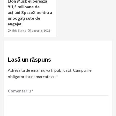
Elon Musk eliberează
911,5 milioane de
acțiuni SpaceX pentru a
îmbogăți sute de
angajați
Țîrlă Bianca
august 6, 2026
Lasă un răspuns
Adresa ta de email nu va fi publicată.
Câmpurile
obligatorii sunt marcate cu
*
Comentariu
*