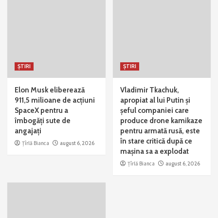
ȘTIRI
ȘTIRI
Elon Musk eliberează
Vladimir Tkachuk,
911,5 milioane de acțiuni
apropiat al lui Putin și
SpaceX pentru a
șeful companiei care
îmbogăți sute de
produce drone kamikaze
angajați
pentru armată rusă, este
în stare critică după ce
Țîrlă Bianca
august 6, 2026
mașina sa a explodat
Țîrlă Bianca
august 6, 2026