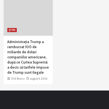
ȘTIRI
Administrația Trump a
rambursat 100 de
miliarde de dolari
companiilor americane,
după ce Curtea Supremă
a decis că tarifele impuse
de Trump sunt ilegale
Țîrlă Bianca
august 6, 2026