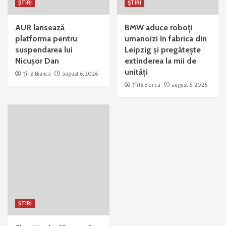
ȘTIRI
ȘTIRI
AUR lansează
BMW aduce roboți
platforma pentru
umanoizi în fabrica din
suspendarea lui
Leipzig și pregătește
Nicușor Dan
extinderea la mii de
unități
Țîrlă Bianca
august 6, 2026
Țîrlă Bianca
august 6, 2026
ȘTIRI