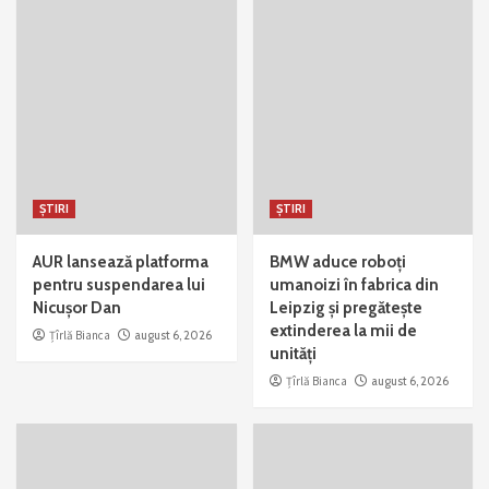
ȘTIRI
ȘTIRI
AUR lansează platforma
BMW aduce roboți
pentru suspendarea lui
umanoizi în fabrica din
Nicușor Dan
Leipzig și pregătește
extinderea la mii de
Țîrlă Bianca
august 6, 2026
unități
Țîrlă Bianca
august 6, 2026