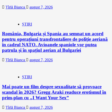
Țîrlă Bianca
august 7, 2026
ȘTIRI
România, Bulgaria și Spania au semnat un acord
pentru operațiuni transfrontaliere de poliție aeriană
în cadrul NATO. Avioanele spaniole vor putea
patrula și în spațiul aerian al Bulgariei
Țîrlă Bianca
august 7, 2026
ȘTIRI
Mai poate un film despre sexualitate să provoace
scandal în 2026? Gregg Araki readuce erotismul în
prim-plan cu „I Want Your Sex”
Țîrlă Bianca
august 7, 2026