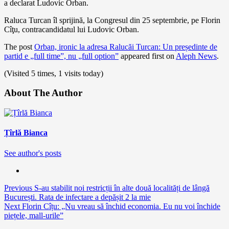
a declarat Ludovic Orban.
Raluca Turcan îl sprijină, la Congresul din 25 septembrie, pe Florin
Cîţu, contracandidatul lui Ludovic Orban.
The post
Orban, ironic la adresa Ralucăi Turcan: Un președinte de
partid e „full time”, nu „full option”
appeared first on
Aleph News
.
(Visited 5 times, 1 visits today)
About The Author
Țîrlă Bianca
See author's posts
Continue
Previous
S-au stabilit noi restricții în alte două localități de lângă
București. Rata de infectare a depășit 2 la mie
Reading
Next
Florin Cîțu: „Nu vreau să închid economia. Eu nu voi închide
piețele, mall-urile”