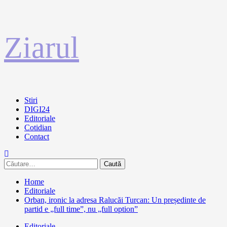
Sari
Ziarul
la
conținut
Primary
Stiri
Menu
DIGI24
Editoriale
Cotidian
Contact
Caută
după:
Home
Editoriale
Orban, ironic la adresa Ralucăi Turcan: Un președinte de
partid e „full time”, nu „full option”
Editoriale