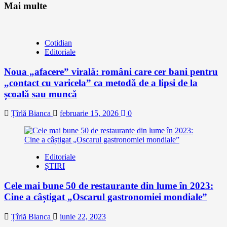
Mai multe
Cotidian
Editoriale
Noua „afacere” virală: români care cer bani pentru
„contact cu varicela” ca metodă de a lipsi de la
școală sau muncă
Țîrlă Bianca
februarie 15, 2026
0
Editoriale
ȘTIRI
Cele mai bune 50 de restaurante din lume în 2023:
Cine a câștigat „Oscarul gastronomiei mondiale”
Țîrlă Bianca
iunie 22, 2023