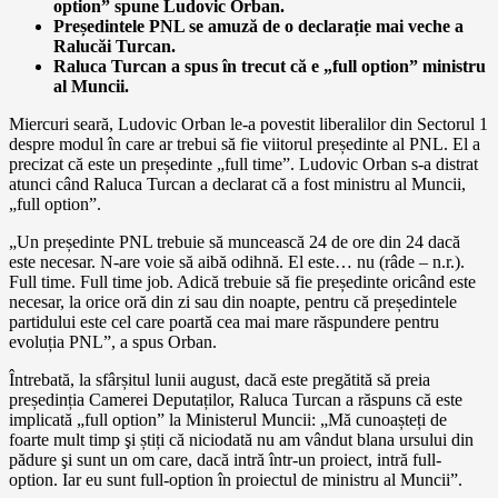
option” spune Ludovic Orban.
Președintele PNL se amuză de o declarație mai veche a
Ralucăi Turcan.
Raluca Turcan a spus în trecut că e „full option” ministru
al Muncii.
Miercuri seară, Ludovic Orban le-a povestit liberalilor din Sectorul 1
despre modul în care ar trebui să fie viitorul președinte al PNL. El a
precizat că este un președinte „full time”. Ludovic Orban s-a distrat
atunci când Raluca Turcan a declarat că a fost ministru al Muncii,
„full option”.
„Un președinte PNL trebuie să muncească 24 de ore din 24 dacă
este necesar. N-are voie să aibă odihnă. El este… nu (râde – n.r.).
Full time. Full time job. Adică trebuie să fie președinte oricând este
necesar, la orice oră din zi sau din noapte, pentru că președintele
partidului este cel care poartă cea mai mare răspundere pentru
evoluția PNL”, a spus Orban.
Întrebată, la sfârșitul lunii august, dacă este pregătită să preia
președinția Camerei Deputaților, Raluca Turcan a răspuns că este
implicată „full option” la Ministerul Muncii: „Mă cunoașteți de
foarte mult timp şi știți că niciodată nu am vândut blana ursului din
pădure şi sunt un om care, dacă intră într-un proiect, intră full-
option. Iar eu sunt full-option în proiectul de ministru al Muncii”.