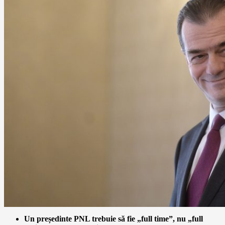
Un președinte PNL trebuie să fie „full time”, nu „full