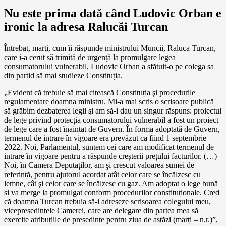
Nu este prima dată când Ludovic Orban e
ironic la adresa Ralucăi Turcan
Întrebat, marţi, cum îi răspunde ministrului Muncii, Raluca Turcan,
care i-a cerut să trimită de urgență la promulgare legea
consumatorului vulnerabil, Ludovic Orban a sfătuit-o pe colega sa
din partid să mai studieze Constituția.
„Evident că trebuie să mai citească Constituția şi procedurile
regulamentare doamna ministru. Mi-a mai scris o scrisoare publică
să grăbim dezbaterea legii şi am să-i dau un singur răspuns: proiectul
de lege privind protecția consumatorului vulnerabil a fost un proiect
de lege care a fost înaintat de Guvern. În forma adoptată de Guvern,
termenul de intrare în vigoare era prevăzut ca fiind 1 septembrie
2022. Noi, Parlamentul, suntem cei care am modificat termenul de
intrare în vigoare pentru a răspunde creșterii prețului facturilor. (…)
Noi, în Camera Deputaților, am şi crescut valoarea sumei de
referință, pentru ajutorul acordat atât celor care se încălzesc cu
lemne, cât şi celor care se încălzesc cu gaz. Am adoptat o lege bună
si va merge la promulgat conform procedurilor constituționale. Cred
că doamna Turcan trebuia să-i adreseze scrisoarea colegului meu,
vicepreședintele Camerei, care are delegare din partea mea să
exercite atribuțiile de președinte pentru ziua de astăzi (marți – n.r.)”,