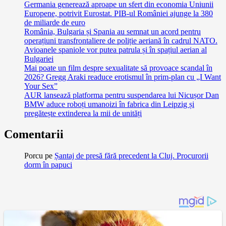
Germania generează aproape un sfert din economia Uniunii
Europene, potrivit Eurostat. PIB-ul României ajunge la 380
de miliarde de euro
România, Bulgaria și Spania au semnat un acord pentru
operațiuni transfrontaliere de poliție aeriană în cadrul NATO.
Avioanele spaniole vor putea patrula și în spațiul aerian al
Bulgariei
Mai poate un film despre sexualitate să provoace scandal în
2026? Gregg Araki readuce erotismul în prim-plan cu „I Want
Your Sex”
AUR lansează platforma pentru suspendarea lui Nicușor Dan
BMW aduce roboți umanoizi în fabrica din Leipzig și
pregătește extinderea la mii de unități
Comentarii
Porcu
pe
Șantaj de presă fără precedent la Cluj. Procurorii
dorm în papuci