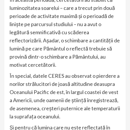
luminozitatea soarelui – care a trecut prin două
perioade de activitate maximă şi o perioadă de
linişte pe parcursul studiului – nu a avut o
legătură semnificativă cu scăderea
reflectorizării. Aşadar, o schimbare a cantităţii de
lumină pe care Pământul o reflectă trebuie să
provină dintr-o schimbare a Pământului, au
motivat cercetătorii.
În special, datele CERES au observat o pierdere a
norilor strălucitori de joasă altitudine deasupra
Oceanului Pacific de est, în largul coastei de vest
a Americii, unde oamenii de ştiinţă înregistrează,
de asemenea, creşteri puternice ale temperaturii
la suprafaţa oceanului.
Şi pentru că lumina care nu este reflectată în