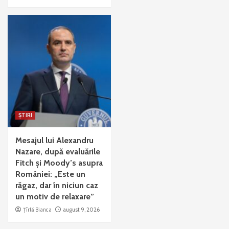
ȘTIRI
Mesajul lui Alexandru
Nazare, după evaluările
Fitch și Moody’s asupra
României: „Este un
răgaz, dar în niciun caz
un motiv de relaxare”
Țîrlă Bianca
august 9, 2026