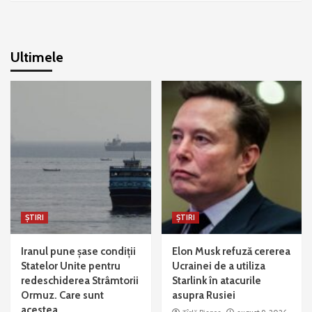
Ultimele
ȘTIRI
ȘTIRI
Iranul pune șase condiții
Elon Musk refuză cererea
Statelor Unite pentru
Ucrainei de a utiliza
redeschiderea Strâmtorii
Starlink în atacurile
Ormuz. Care sunt
asupra Rusiei
acestea