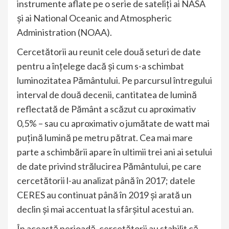
instrumente aflate pe o serie de sateliţi ai NASA
şi ai National Oceanic and Atmospheric
Administration (NOAA).
Cercetătorii au reunit cele două seturi de date
pentru a înţelege dacă şi cum s-a schimbat
luminozitatea Pământului. Pe parcursul întregului
interval de două decenii, cantitatea de lumină
reflectată de Pământ a scăzut cu aproximativ
0,5% – sau cu aproximativ o jumătate de watt mai
puţină lumină pe metru pătrat. Cea mai mare
parte a schimbării apare în ultimii trei ani ai setului
de date privind strălucirea Pământului, pe care
cercetătorii l-au analizat până în 2017; datele
CERES au continuat până în 2019 şi arată un
declin şi mai accentuat la sfârşitul acestui an.
În această perioadă, cercetătorii au stabilit că