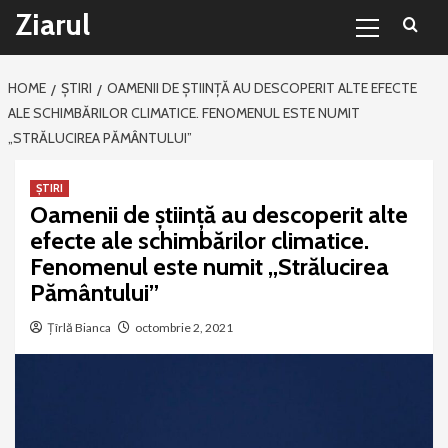
Primary
Sari
Ziarul
Menu
la
conținut
HOME
ȘTIRI
OAMENII DE ȘTIINȚĂ AU DESCOPERIT ALTE EFECTE
ALE SCHIMBĂRILOR CLIMATICE. FENOMENUL ESTE NUMIT
„STRĂLUCIREA PĂMÂNTULUI”
ȘTIRI
Oamenii de știință au descoperit alte
efecte ale schimbărilor climatice.
Fenomenul este numit „Strălucirea
Pământului”
Țîrlă Bianca
octombrie 2, 2021