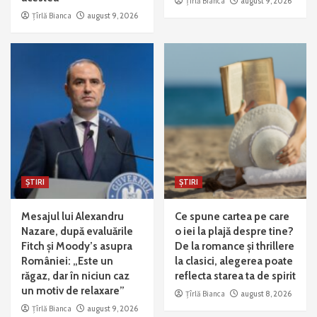
Țîrlă Bianca
august 9, 2026
Țîrlă Bianca
august 9, 2026
ȘTIRI
ȘTIRI
Mesajul lui Alexandru
Ce spune cartea pe care
Nazare, după evaluările
o iei la plajă despre tine?
Fitch și Moody’s asupra
De la romance și thrillere
României: „Este un
la clasici, alegerea poate
răgaz, dar în niciun caz
reflecta starea ta de spirit
un motiv de relaxare”
Țîrlă Bianca
august 8, 2026
Țîrlă Bianca
august 9, 2026