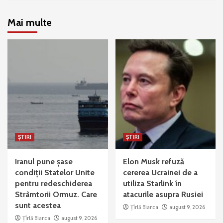
Mai multe
ȘTIRI
ȘTIRI
Iranul pune șase
Elon Musk refuză
condiții Statelor Unite
cererea Ucrainei de a
pentru redeschiderea
utiliza Starlink în
Strâmtorii Ormuz. Care
atacurile asupra Rusiei
sunt acestea
Țîrlă Bianca
august 9, 2026
Țîrlă Bianca
august 9, 2026