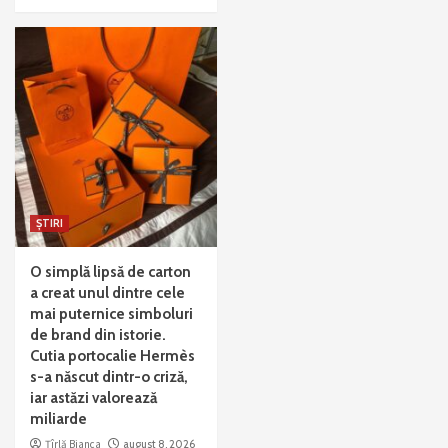
ȘTIRI
O simplă lipsă de carton
a creat unul dintre cele
mai puternice simboluri
de brand din istorie.
Cutia portocalie Hermès
s-a născut dintr-o criză,
iar astăzi valorează
miliarde
Țîrlă Bianca
august 8, 2026