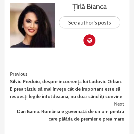
Țîrlă Bianca
See author's posts
Continue
Previous
Silviu Predoiu, despre incoerența lui Ludovic Orban:
Reading
E prea târziu să mai învețe cât de important este să
respecți legile întotdeauna, nu doar când îți convine
Next
Dan Barna: România e guvernată de un om pentru
care pălăria de premier e prea mare