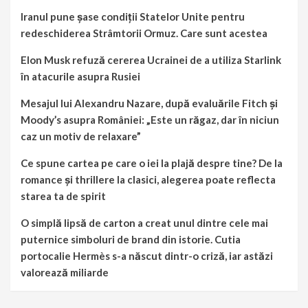
Iranul pune șase condiții Statelor Unite pentru
redeschiderea Strâmtorii Ormuz. Care sunt acestea
Elon Musk refuză cererea Ucrainei de a utiliza Starlink
în atacurile asupra Rusiei
Mesajul lui Alexandru Nazare, după evaluările Fitch și
Moody’s asupra României: „Este un răgaz, dar în niciun
caz un motiv de relaxare”
Ce spune cartea pe care o iei la plajă despre tine? De la
romance și thrillere la clasici, alegerea poate reflecta
starea ta de spirit
O simplă lipsă de carton a creat unul dintre cele mai
puternice simboluri de brand din istorie. Cutia
portocalie Hermès s-a născut dintr-o criză, iar astăzi
valorează miliarde