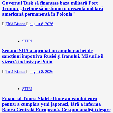
Guvernul Tusk să finanțeze baza militară Fort
Trump: „Trebuie să instituim o prezență militară
americană permanentă în Polonia”
Țîrlă Bianca
august 8, 2026
ȘTIRI
Senatul SUA a aprobat un amplu pachet de
sancțiuni împotriva Rusiei și Iranului. Măsurile îl
vizează inclusiv pe Putin
Țîrlă Bianca
august 8, 2026
ȘTIRI
Financial Times: Statele Unite au vândut euro
pentru a cumpăra yeni japonezi, fără a informa
Banca Centrală Europeană. Ce spun analiștii despre