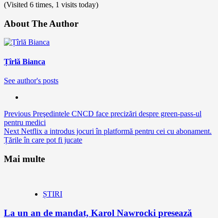
(Visited 6 times, 1 visits today)
About The Author
Țîrlă Bianca
See author's posts
Continue
Previous
Preşedintele CNCD face precizări despre green-pass-ul
pentru medici
Reading
Next
Netflix a introdus jocuri în platformă pentru cei cu abonament.
Țările în care pot fi jucate
Mai multe
ȘTIRI
La un an de mandat, Karol Nawrocki presează