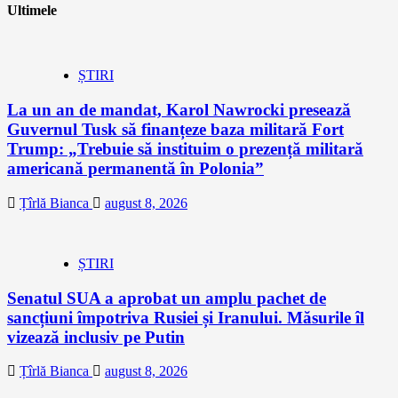
Ultimele
ȘTIRI
La un an de mandat, Karol Nawrocki presează
Guvernul Tusk să finanțeze baza militară Fort
Trump: „Trebuie să instituim o prezență militară
americană permanentă în Polonia”
Țîrlă Bianca
august 8, 2026
ȘTIRI
Senatul SUA a aprobat un amplu pachet de
sancțiuni împotriva Rusiei și Iranului. Măsurile îl
vizează inclusiv pe Putin
Țîrlă Bianca
august 8, 2026