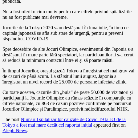
publicată.
Nu a fost oferit niciun motiv pentru care cifrele privind spitalizările
nu au fost publicate mai devreme.
Jocurile de la Tokyo 2020 s-au desfășurat în luna iulie, în timp ce
capitala japoneză se afla sub stare de urgență, pentru a preveni
răspândirea COVID-19.
Spre deosebire de alte Jocuri Olimpice, evenimentul din Japonia s-a
desfășurat în mare parte fără spectatori, iar participanților li s-a cerut
să reducă la minimum contactul între ei și să poarte măști.
În timpul Jocurilor, orașul gazdă Tokyo a înregistrat cel mai grav val
de cazuri de până acum. La sfârșitul lunii august, Japonia a
înregistrat un nivel record de 25.000 de persoane infectate zilnic.
Cu toate acestea, cazurile din „bula” de peste 50.000 de vizitatori și
participanți la Jocurile Olimpice au rămas scăzute în comparație cu
cifrele naționale, cu 863 de cazuri pozitive confirmate pe parcursul
Jocurilor Olimpice și Paralimpice, potrivit radiodifuzorului NHK.
The post
Numărul spitalizărilor cauzate de Covid 19 la JO de la
Tokyo a fost mai mare decât cel raportat inițial
appeared first on
Aleph News
.