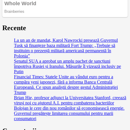
Recente
La un an de mandat, Karol Nawrocki presează Guvernul
Tusk să finanțeze baza militară Fort Trump: „Trebuie să
instituim o prezență militară americană permanentă în
Polonia”
Senatul SUA a aprobat un amplu pachet de sancțiuni
împotriva Rusiei și Iranului. Măsurile îl vizează inclusiv pe
Putin
Financial Times: Statele Unite au vândut euro pentru a
cumpăra yeni japonezi, fără a informa Banca Centrală
Europeană. Ce spun analiștii despre gestul Administrației
Trump
Brian Hie, profesor adjunct la Universitatea Stanford, creează
viruși noi cu ajutorul A.I. pentru combaterea bacteriilor
Bolojan le cere din nou românilor să economisească energie.
Guvernul pregătește limitarea consumului pentru marii
consumatori