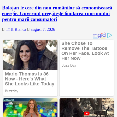
Bolojan le cere din nou românilor să economisească
energie. Guvernul pregătește limitarea consumului
pentru marii consumatori
Țîrlă Bianca
august 7, 2026