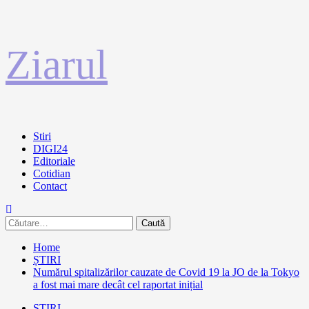
Sari
Ziarul
la
conținut
Primary
Stiri
Menu
DIGI24
Editoriale
Cotidian
Contact
Caută
după:
Home
ȘTIRI
Numărul spitalizărilor cauzate de Covid 19 la JO de la Tokyo
a fost mai mare decât cel raportat inițial
ȘTIRI