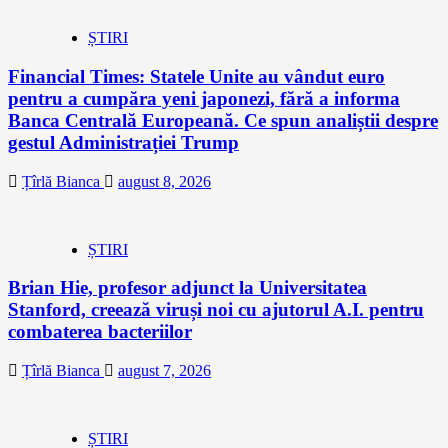
ȘTIRI
Financial Times: Statele Unite au vândut euro
pentru a cumpăra yeni japonezi, fără a informa
Banca Centrală Europeană. Ce spun analiștii despre
gestul Administrației Trump
Țîrlă Bianca
august 8, 2026
ȘTIRI
Brian Hie, profesor adjunct la Universitatea
Stanford, creează viruși noi cu ajutorul A.I. pentru
combaterea bacteriilor
Țîrlă Bianca
august 7, 2026
ȘTIRI