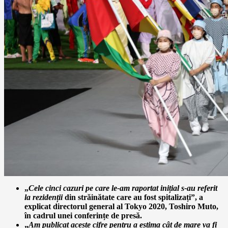
„
Cele cinci cazuri pe care le-am raportat inițial s-au referit
la rezidenții
din străinătate care au fost spitalizați”, a
explicat directorul general al Tokyo 2020, Toshiro Muto,
în cadrul unei conferințe de presă.
„
Am publicat aceste cifre pentru a estima cât de mare va fi