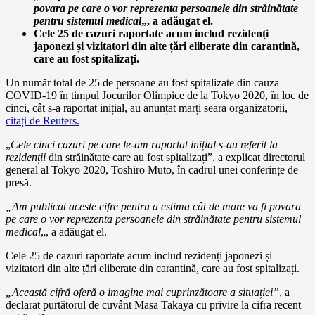
povara pe care o vor reprezenta persoanele din străinătate
pentru sistemul medical
„, a adăugat el.
Cele 25 de cazuri raportate acum includ rezidenți
japonezi și vizitatori din alte țări eliberate din carantină,
care au fost spitalizați.
Un număr total de 25 de persoane au fost spitalizate din cauza
COVID-19 în timpul Jocurilor Olimpice de la Tokyo 2020, în loc de
cinci, cât s-a raportat inițial, au anunțat marți seara organizatorii,
citați de Reuters.
„
Cele cinci cazuri pe care le-am raportat inițial s-au referit la
rezidenții
din străinătate care au fost spitalizați”, a explicat directorul
general al Tokyo 2020, Toshiro Muto, în cadrul unei conferințe de
presă.
„Am publicat aceste cifre pentru a estima cât de mare va fi povara
pe care o vor reprezenta persoanele din străinătate pentru sistemul
medical
„, a adăugat el.
Cele 25 de cazuri raportate acum includ rezidenți japonezi și
vizitatori din alte țări eliberate din carantină, care au fost spitalizați.
„Această cifră oferă o imagine mai cuprinzătoare a situației”
, a
declarat purtătorul de cuvânt Masa Takaya cu privire la cifra recent