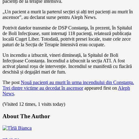
pacienți de la terapie intensivă.
„Un pacient a murit la parterul secției și alți trei pacienți au murit în
ascensor”, au declarat surse pentru Aleph News.
Potrivit datelor transmise de DSP Constanţa, în prezent, în Spitalul
de Boli Infecţioase, sunt internaţi 118 pacienţi, relatează publicația
locală Cuget Liber. Totodată, potrivit presei locale, toate cele zece
paturi de la Secția de Terapie Intensivă erau ocupate.
Un incendiu a izbucnit, vineri dimineață, la Spitalul de Boli
Infecțioase Constanța. Incendiul a izbucnit la secția ATI. A fost
activat planul roșu de intervenție. Incendiul se manifestă cu flacără
deschisă și degajări mari de fum.
The post
Nouă pacienți au murit în urma incendiului din Constanța.
Trei dintre victime au decedat în ascensor
appeared first on
Aleph
News
.
(Visited 12 times, 1 visits today)
About The Author