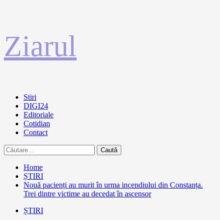
Sari
Ziarul
la
conținut
Primary
Stiri
Menu
DIGI24
Editoriale
Cotidian
Contact
Caută
după:
Home
ȘTIRI
Nouă pacienți au murit în urma incendiului din Constanța.
Trei dintre victime au decedat în ascensor
ȘTIRI