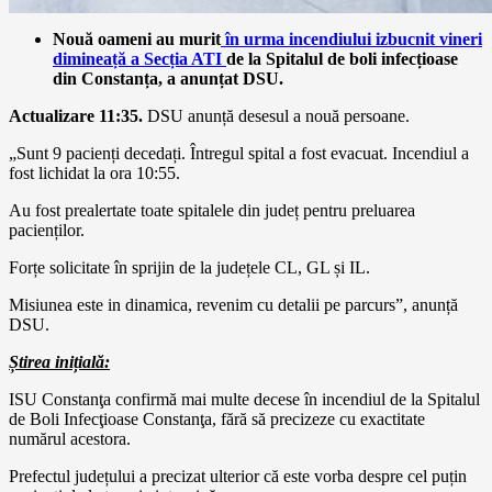
Nouă oameni au murit
în urma incendiului izbucnit vineri
dimineață a Secția ATI
de la Spitalul de boli infecțioase
din Constanța, a anunțat DSU.
Actualizare 11:35.
DSU anunță desesul a nouă persoane.
„Sunt 9 pacienți decedați. Întregul spital a fost evacuat. Incendiul a
fost lichidat la ora 10:55.
Au fost prealertate toate spitalele din județ pentru preluarea
pacienților.
Forțe solicitate în sprijin de la județele CL, GL și IL.
Misiunea este in dinamica, revenim cu detalii pe parcurs”, anunță
DSU.
Știrea inițială:
ISU Constanţa confirmă mai multe decese în incendiul de la Spitalul
de Boli Infecţioase Constanţa, fără să precizeze cu exactitate
numărul acestora.
Prefectul județului a precizat ulterior că este vorba despre cel puțin