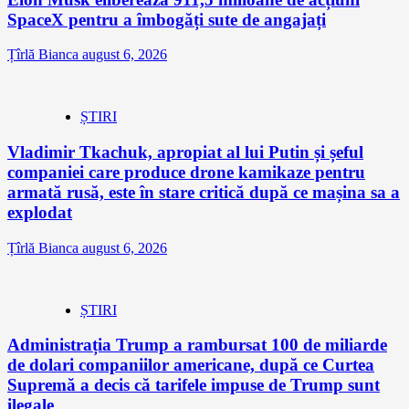
SpaceX pentru a îmbogăți sute de angajați
Țîrlă Bianca
august 6, 2026
ȘTIRI
Vladimir Tkachuk, apropiat al lui Putin și șeful
companiei care produce drone kamikaze pentru
armată rusă, este în stare critică după ce mașina sa a
explodat
Țîrlă Bianca
august 6, 2026
ȘTIRI
Administrația Trump a rambursat 100 de miliarde
de dolari companiilor americane, după ce Curtea
Supremă a decis că tarifele impuse de Trump sunt
ilegale