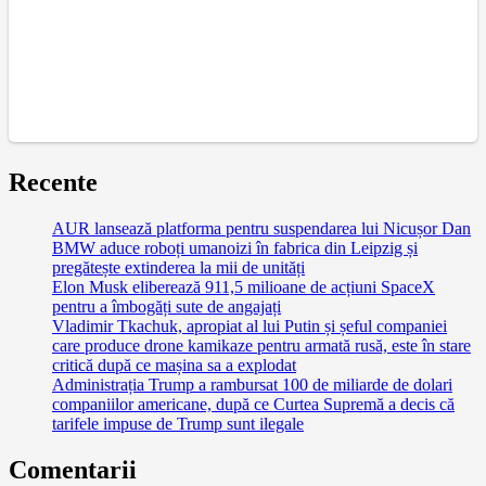
Recente
AUR lansează platforma pentru suspendarea lui Nicușor Dan
BMW aduce roboți umanoizi în fabrica din Leipzig și
pregătește extinderea la mii de unități
Elon Musk eliberează 911,5 milioane de acțiuni SpaceX
pentru a îmbogăți sute de angajați
Vladimir Tkachuk, apropiat al lui Putin și șeful companiei
care produce drone kamikaze pentru armată rusă, este în stare
critică după ce mașina sa a explodat
Administrația Trump a rambursat 100 de miliarde de dolari
companiilor americane, după ce Curtea Supremă a decis că
tarifele impuse de Trump sunt ilegale
Comentarii