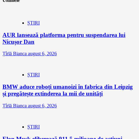
Ultimele
ȘTIRI
AUR lansează platforma pentru suspendarea lui
Nicușor Dan
Țîrlă Bianca
august 6, 2026
ȘTIRI
BMW aduce roboți umanoizi în fabrica din Leipzig
și pregătește extinderea la mii de unități
Țîrlă Bianca
august 6, 2026
ȘTIRI
Elon Musk eliberează 911,5 milioane de acțiuni