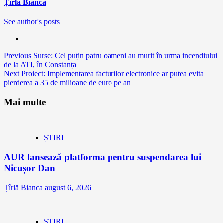
Țîrlă Bianca
See author's posts
Continue
Previous
Surse: Cel puțin patru oameni au murit în urma incendiului
de la ATI, în Constanța
Reading
Next
Proiect: Implementarea facturilor electronice ar putea evita
pierderea a 35 de milioane de euro pe an
Mai multe
ȘTIRI
AUR lansează platforma pentru suspendarea lui
Nicușor Dan
Țîrlă Bianca
august 6, 2026
ȘTIRI