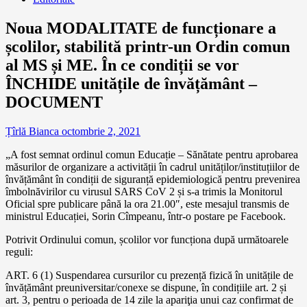
Noua MODALITATE de funcționare a
școlilor, stabilită printr-un Ordin comun
al MS și ME. În ce condiții se vor
ÎNCHIDE unitățile de învățământ –
DOCUMENT
Țîrlă Bianca
octombrie 2, 2021
„A fost semnat ordinul comun Educație – Sănătate pentru aprobarea
măsurilor de organizare a activității în cadrul unităților/instituțiilor de
învățământ în condiții de siguranță epidemiologică pentru prevenirea
îmbolnăvirilor cu virusul SARS CoV 2 și s-a trimis la Monitorul
Oficial spre publicare până la ora 21.00″, este mesajul transmis de
ministrul Educației, Sorin Cîmpeanu, într-o postare pe Facebook.
Potrivit Ordinului comun, școlilor vor funcționa după următoarele
reguli:
ART. 6 (1) Suspendarea cursurilor cu prezență fizică în unitățile de
învățământ preuniversitar/conexe se dispune, în condițiile art. 2 și
art. 3, pentru o perioada de 14 zile la apariţia unui caz confirmat de