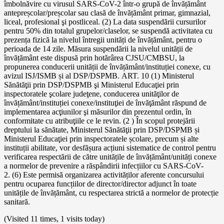
îmbolnăvire cu virusul SARS-CoV-2 într-o grupă de învățământ
antepreșcolar/preșcolar sau clasă de învățământ primar, gimnazial,
liceal, profesional şi postliceal. (2) La data suspendării cursurilor
pentru 50% din totalul grupelor/claselor, se suspendă activitatea cu
prezența fizică la nivelul întregii unități de învățământ, pentru o
perioada de 14 zile. Măsura suspendării la nivelul unității de
învățământ este dispusă prin hotărârea CJSU/CMBSU, la
propunerea conducerii unității de învățământ/instituției conexe, cu
avizul ISJ/ISMB și al DSP/DSPMB. ART. 10 (1) Ministerul
Sănătăţii prin DSP/DSPMB şi Ministerul Educaţiei prin
inspectoratele şcolare judeţene, conducerea unităţilor de
învățământ/instituției conexe/instituţiei de învăţământ răspund de
implementarea acţiunilor şi măsurilor din prezentul ordin, în
conformitate cu atribuţiile ce le revin. (2 ) În scopul protejării
dreptului la sănătate, Ministerul Sănătăţii prin DSP/DSPMB și
Ministerul Educaţiei prin inspectoratele școlare, precum și alte
instituții abilitate, vor desfășura acțiuni sistematice de control pentru
verificarea respectării de către unitățile de învățământ/unități conexe
a normelor de prevenire a răspândirii infecțiilor cu SARS-CoV-
2. (6) Este permisă organizarea activităților aferente concursului
pentru ocuparea funcțiilor de director/director adjunct în toate
unitățile de învățământ, cu respectarea strictă a normelor de protecție
sanitară.
(Visited 11 times, 1 visits today)