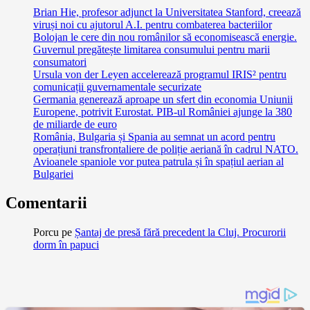
Brian Hie, profesor adjunct la Universitatea Stanford, creează
viruși noi cu ajutorul A.I. pentru combaterea bacteriilor
Bolojan le cere din nou românilor să economisească energie.
Guvernul pregătește limitarea consumului pentru marii
consumatori
Ursula von der Leyen accelerează programul IRIS² pentru
comunicații guvernamentale securizate
Germania generează aproape un sfert din economia Uniunii
Europene, potrivit Eurostat. PIB-ul României ajunge la 380
de miliarde de euro
România, Bulgaria și Spania au semnat un acord pentru
operațiuni transfrontaliere de poliție aeriană în cadrul NATO.
Avioanele spaniole vor putea patrula și în spațiul aerian al
Bulgariei
Comentarii
Porcu
pe
Șantaj de presă fără precedent la Cluj. Procurorii
dorm în papuci