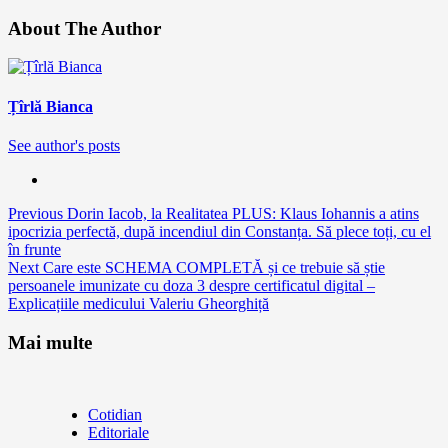
About The Author
Țîrlă Bianca
See author's posts
Continue
Previous
Dorin Iacob, la Realitatea PLUS: Klaus Iohannis a atins
ipocrizia perfectă, după incendiul din Constanța. Să plece toți, cu el
Reading
în frunte
Next
Care este SCHEMA COMPLETĂ și ce trebuie să știe
persoanele imunizate cu doza 3 despre certificatul digital –
Explicațiile medicului Valeriu Gheorghiță
Mai multe
Cotidian
Editoriale