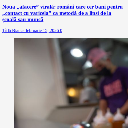
Noua „afacere” virală: români care cer bani pentru
„contact cu varicela” ca metodă de a lipsi de la
școală sau muncă
Țîrlă Bianca
februarie 15, 2026
0