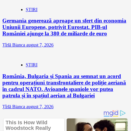
ȘTIRI
Germania generează aproape un sfert din economia
Uniunii Europene, potrivit Eurostat. PIB-ul
României ajunge la 380 de miliarde de euro
Țîrlă Bianca
august 7, 2026
ȘTIRI
România, Bulgaria și Spania au semnat un acord
pentru operațiuni transfrontaliere de poliție aeriană
în cadrul NATO. Avioanele spaniole vor putea
patrula și în spațiul aerian al Bulgariei
Țîrlă Bianca
august 7, 2026