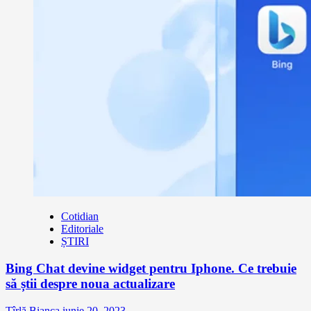
Cotidian
Editoriale
ȘTIRI
Bing Chat devine widget pentru Iphone. Ce trebuie
să știi despre noua actualizare
Țîrlă Bianca
iunie 20, 2023