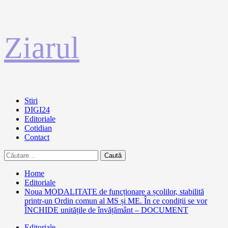
Sari
Ziarul
la
conținut
Primary
Stiri
Menu
DIGI24
Editoriale
Cotidian
Contact
Caută
după:
Home
Editoriale
Noua MODALITATE de funcționare a școlilor, stabilită
printr-un Ordin comun al MS și ME. În ce condiții se vor
ÎNCHIDE unitățile de învățământ – DOCUMENT
Editoriale