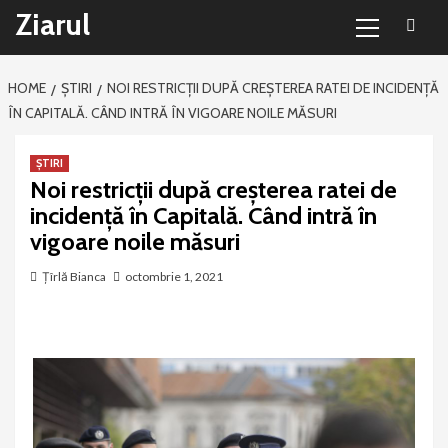
Primary
Sari
Ziarul
Menu
la
conținut
HOME
ȘTIRI
NOI RESTRICȚII DUPĂ CREȘTEREA RATEI DE INCIDENȚĂ
ÎN CAPITALĂ. CÂND INTRĂ ÎN VIGOARE NOILE MĂSURI
ȘTIRI
Noi restricții după creșterea ratei de
incidență în Capitală. Când intră în
vigoare noile măsuri
Țîrlă Bianca
octombrie 1, 2021