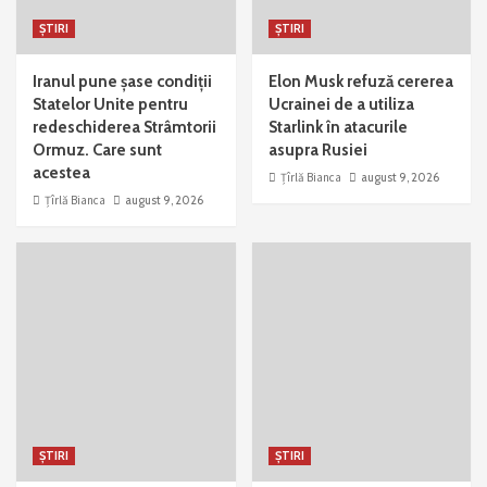
ȘTIRI
ȘTIRI
Iranul pune șase condiții
Elon Musk refuză cererea
Statelor Unite pentru
Ucrainei de a utiliza
redeschiderea Strâmtorii
Starlink în atacurile
Ormuz. Care sunt
asupra Rusiei
acestea
Țîrlă Bianca
august 9, 2026
Țîrlă Bianca
august 9, 2026
ȘTIRI
ȘTIRI