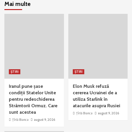
Mai multe
ȘTIRI
ȘTIRI
Iranul pune șase
Elon Musk refuză
condiții Statelor Unite
cererea Ucrainei de a
pentru redeschiderea
utiliza Starlink în
Strâmtorii Ormuz. Care
atacurile asupra Rusiei
sunt acestea
Țîrlă Bianca
august 9, 2026
Țîrlă Bianca
august 9, 2026