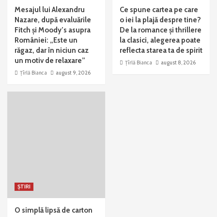
Mesajul lui Alexandru
Ce spune cartea pe care
Nazare, după evaluările
o iei la plajă despre tine?
Fitch și Moody’s asupra
De la romance și thrillere
României: „Este un
la clasici, alegerea poate
răgaz, dar în niciun caz
reflecta starea ta de spirit
un motiv de relaxare”
Țîrlă Bianca
august 8, 2026
Țîrlă Bianca
august 9, 2026
ȘTIRI
O simplă lipsă de carton