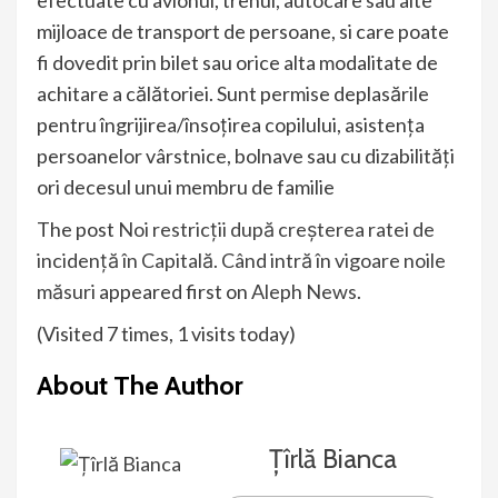
efectuate cu avionul, trenul, autocare sau alte
mijloace de transport de persoane, si care poate
fi dovedit prin bilet sau orice alta modalitate de
achitare a călătoriei. Sunt permise deplasările
pentru îngrijirea/însoțirea copilului, asistența
persoanelor vârstnice, bolnave sau cu dizabilități
ori decesul unui membru de familie
The post
Noi restricții după creșterea ratei de
incidență în Capitală. Când intră în vigoare noile
măsuri
appeared first on
Aleph News
.
(Visited 7 times, 1 visits today)
About The Author
Țîrlă Bianca