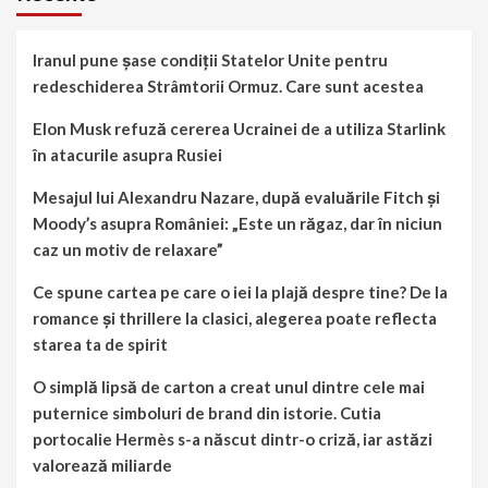
Iranul pune șase condiții Statelor Unite pentru
redeschiderea Strâmtorii Ormuz. Care sunt acestea
Elon Musk refuză cererea Ucrainei de a utiliza Starlink
în atacurile asupra Rusiei
Mesajul lui Alexandru Nazare, după evaluările Fitch și
Moody’s asupra României: „Este un răgaz, dar în niciun
caz un motiv de relaxare”
Ce spune cartea pe care o iei la plajă despre tine? De la
romance și thrillere la clasici, alegerea poate reflecta
starea ta de spirit
O simplă lipsă de carton a creat unul dintre cele mai
puternice simboluri de brand din istorie. Cutia
portocalie Hermès s-a născut dintr-o criză, iar astăzi
valorează miliarde