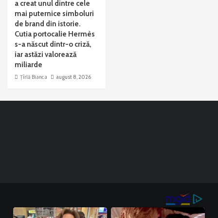
a creat unul dintre cele
mai puternice simboluri
de brand din istorie.
Cutia portocalie Hermès
s-a născut dintr-o criză,
iar astăzi valorează
miliarde
Țîrlă Bianca
august 8, 2026