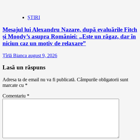
ȘTIRI
Mesajul lui Alexandru Nazare, după evaluările Fitch
și Moody’s asupra României: „Este un răgaz, dar în
niciun caz un motiv de relaxare”
Țîrlă Bianca
august 9, 2026
Lasă un răspuns
Adresa ta de email nu va fi publicată.
Câmpurile obligatorii sunt
marcate cu
*
Comentariu
*