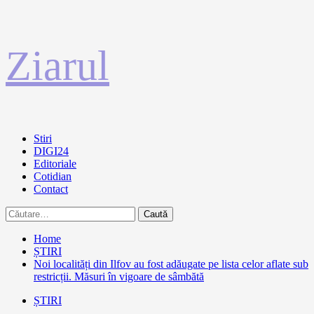
Sari
Ziarul
la
conținut
Primary
Stiri
Menu
DIGI24
Editoriale
Cotidian
Contact
Caută
după:
Home
ȘTIRI
Noi localități din Ilfov au fost adăugate pe lista celor aflate sub
restricții. Măsuri în vigoare de sâmbătă
ȘTIRI