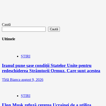
Caută
Caută
Ultimele
ȘTIRI
Iranul pune șase condiții Statelor Unite pentru
redeschiderea Strâmtorii Ormuz. Care sunt acestea
Țîrlă Bianca
august 9, 2026
ȘTIRI
Elon Musk refuză cererea Ucrainei de a utiliza