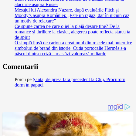
atacurile asupra Rusiei
Mesajul lui Alexandru Nazare, după evaluările Fitch și
Moody’s asupra României: „Este un răgaz, dar în niciun caz
un motiv de relaxare”
Ce spune cartea pe care o iei la plajă despre tine? De la
romance și thrillere la clasici, alegerea poate reflecta starea ta
de spirit
O simplă lipsă de carton a creat unul dintre cele mai puternice
simboluri de brand din istorie. Cutia portocalie Hermès s-a
născut dintr-o criză, iar astăzi valorează miliarde
Comentarii
Porcu
pe
Șantaj de presă fără precedent la Cluj. Procurorii
dorm în papuci