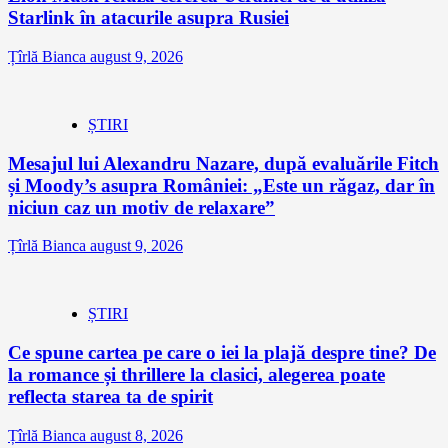
Starlink în atacurile asupra Rusiei
Țîrlă Bianca
august 9, 2026
ȘTIRI
Mesajul lui Alexandru Nazare, după evaluările Fitch
și Moody’s asupra României: „Este un răgaz, dar în
niciun caz un motiv de relaxare”
Țîrlă Bianca
august 9, 2026
ȘTIRI
Ce spune cartea pe care o iei la plajă despre tine? De
la romance și thrillere la clasici, alegerea poate
reflecta starea ta de spirit
Țîrlă Bianca
august 8, 2026