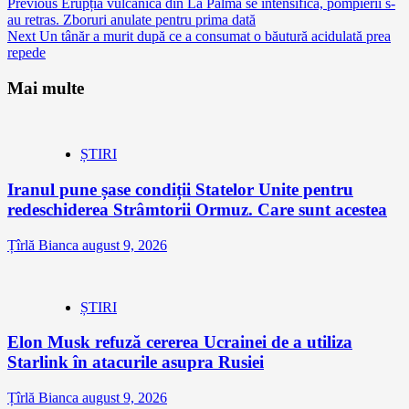
Continue
Previous
Erupția vulcanică din La Palma se intensifică, pompierii s-
au retras. Zboruri anulate pentru prima dată
Reading
Next
Un tânăr a murit după ce a consumat o băutură acidulată prea
repede
Mai multe
ȘTIRI
Iranul pune șase condiții Statelor Unite pentru
redeschiderea Strâmtorii Ormuz. Care sunt acestea
Țîrlă Bianca
august 9, 2026
ȘTIRI
Elon Musk refuză cererea Ucrainei de a utiliza
Starlink în atacurile asupra Rusiei
Țîrlă Bianca
august 9, 2026