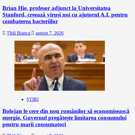
Brian Hie, profesor adjunct la Universitatea
Stanford, creează viruși noi cu ajutorul A.I. pentru
combaterea bacteriilor
Țîrlă Bianca
august 7, 2026
ȘTIRI
Bolojan le cere din nou românilor să economisească
energie. Guvernul pregătește limitarea consumului
pentru marii consumatori