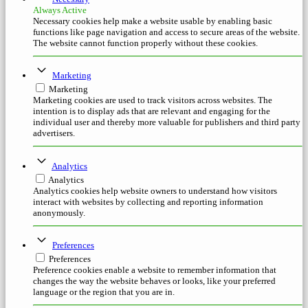
Always Active
Necessary cookies help make a website usable by enabling basic
functions like page navigation and access to secure areas of the website.
The website cannot function properly without these cookies.
Marketing
Marketing
Marketing cookies are used to track visitors across websites. The
intention is to display ads that are relevant and engaging for the
individual user and thereby more valuable for publishers and third party
advertisers.
Analytics
Analytics
Analytics cookies help website owners to understand how visitors
interact with websites by collecting and reporting information
anonymously.
Preferences
Preferences
Preference cookies enable a website to remember information that
changes the way the website behaves or looks, like your preferred
language or the region that you are in.