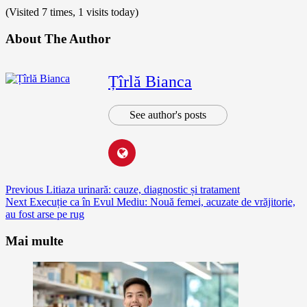
(Visited 7 times, 1 visits today)
About The Author
Țîrlă Bianca
See author's posts
Continue
Previous
Litiaza urinară: cauze, diagnostic și tratament
Next
Execuție ca în Evul Mediu: Nouă femei, acuzate de vrăjitorie,
Reading
au fost arse pe rug
Mai multe