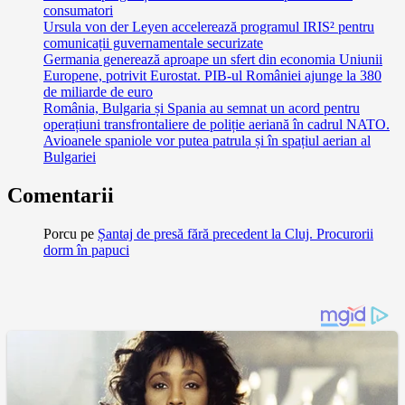
consumatori
Ursula von der Leyen accelerează programul IRIS² pentru
comunicații guvernamentale securizate
Germania generează aproape un sfert din economia Uniunii
Europene, potrivit Eurostat. PIB-ul României ajunge la 380
de miliarde de euro
România, Bulgaria și Spania au semnat un acord pentru
operațiuni transfrontaliere de poliție aeriană în cadrul NATO.
Avioanele spaniole vor putea patrula și în spațiul aerian al
Bulgariei
Comentarii
Porcu
pe
Șantaj de presă fără precedent la Cluj. Procurorii
dorm în papuci