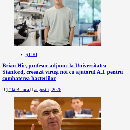
ȘTIRI
Brian Hie, profesor adjunct la Universitatea
Stanford, creează viruși noi cu ajutorul A.I. pentru
combaterea bacteriilor
Țîrlă Bianca
august 7, 2026