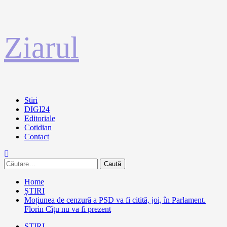
Sari
Ziarul
la
conținut
Primary
Stiri
Menu
DIGI24
Editoriale
Cotidian
Contact
Caută
după:
Home
ȘTIRI
Moțiunea de cenzură a PSD va fi citită, joi, în Parlament.
Florin Cîțu nu va fi prezent
ȘTIRI