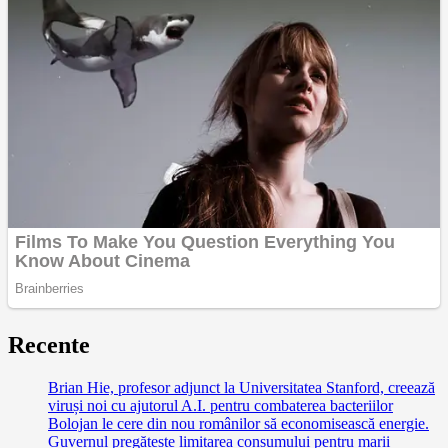
Recente
Brian Hie, profesor adjunct la Universitatea Stanford, creează
viruși noi cu ajutorul A.I. pentru combaterea bacteriilor
Bolojan le cere din nou românilor să economisească energie.
Guvernul pregătește limitarea consumului pentru marii