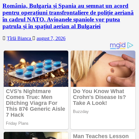
România, Bulgaria și Spania au semnat un acord
pentru operațiuni transfrontaliere de poliție aeriană
în cadrul NATO. Avioanele spaniole vor putea
patrula și în spațiul aerian al Bulgariei
Țîrlă Bianca
august 7, 2026