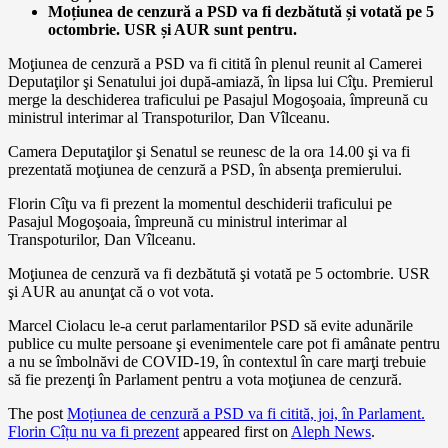
Moțiunea de cenzură a PSD va fi dezbătută și votată pe 5
octombrie. USR și AUR sunt pentru.
Moţiunea de cenzură a PSD va fi citită în plenul reunit al Camerei
Deputaţilor şi Senatului joi după-amiază, în lipsa lui Cîţu. Premierul
merge la deschiderea traficului pe Pasajul Mogoşoaia, împreună cu
ministrul interimar al Transpoturilor, Dan Vîlceanu.
Camera Deputaţilor şi Senatul se reunesc de la ora 14.00 şi va fi
prezentată moţiunea de cenzură a PSD, în absenţa premierului.
Florin Cîţu va fi prezent la momentul deschiderii traficului pe
Pasajul Mogoşoaia, împreună cu ministrul interimar al
Transpoturilor, Dan Vîlceanu.
Moţiunea de cenzură va fi dezbătută şi votată pe 5 octombrie. USR
şi AUR au anunţat că o vot vota.
Marcel Ciolacu le-a cerut parlamentarilor PSD să evite adunările
publice cu multe persoane şi evenimentele care pot fi amânate pentru
a nu se îmbolnăvi de COVID-19, în contextul în care marţi trebuie
să fie prezenţi în Parlament pentru a vota moţiunea de cenzură.
The post
Moțiunea de cenzură a PSD va fi citită, joi, în Parlament.
Florin Cîțu nu va fi prezent
appeared first on
Aleph News
.