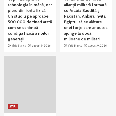
tehnologia în mână, dar
alianță militară formată
pierd din forța fizică.
cu Arabia Saudită și
Un studiu pe aproape
Pakistan. Ankara invită
500.000 de tineri arată
Egiptul să se alăture
cum se schimbă
unei forțe care ar putea
condiția fizică a noilor
ajunge la două
generații
milioane de militari
Țîrlă Bianca
august 9, 2026
Țîrlă Bianca
august 9, 2026
ȘTIRI