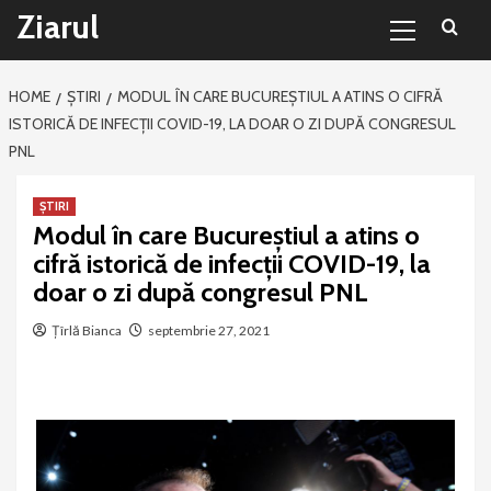
Primary
Sari
Ziarul
Menu
la
conținut
HOME
ȘTIRI
MODUL ÎN CARE BUCUREȘTIUL A ATINS O CIFRĂ
ISTORICĂ DE INFECȚII COVID-19, LA DOAR O ZI DUPĂ CONGRESUL
PNL
ȘTIRI
Modul în care Bucureștiul a atins o
cifră istorică de infecții COVID-19, la
doar o zi după congresul PNL
Țîrlă Bianca
septembrie 27, 2021