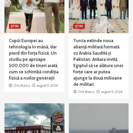
ȘTIRI
ȘTIRI
Copiii Europei au
Turcia extinde noua
tehnologia în mână, dar
alianță militară formată
pierd din forța fizică. Un
cu Arabia Saudită și
studiu pe aproape
Pakistan. Ankara invită
500.000 de tineri arată
Egiptul să se alăture unei
cum se schimbă condiția
forțe care ar putea
fizică a noilor generații
ajunge la două milioane
de militari
Țîrlă Bianca
august 9, 2026
Țîrlă Bianca
august 9, 2026