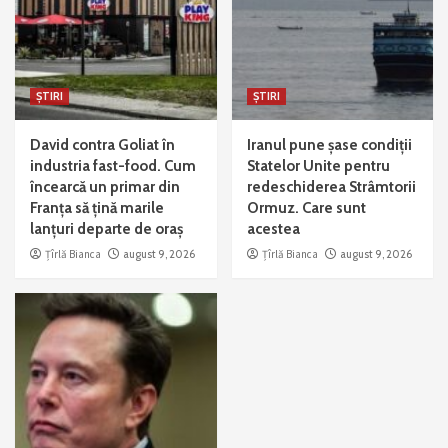
ȘTIRI
ȘTIRI
David contra Goliat în
Iranul pune șase condiții
industria fast-food. Cum
Statelor Unite pentru
încearcă un primar din
redeschiderea Strâmtorii
Franța să țină marile
Ormuz. Care sunt
lanțuri departe de oraș
acestea
Țîrlă Bianca
august 9, 2026
Țîrlă Bianca
august 9, 2026