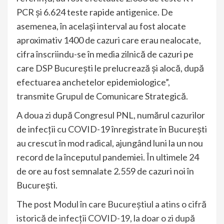
PCR și 6.624 teste rapide antigenice. De
asemenea, în același interval au fost alocate
aproximativ 1400 de cazuri care erau nealocate,
cifra înscriindu-se în media zilnică de cazuri pe
care DSP București le prelucrează și alocă, după
efectuarea anchetelor epidemiologice”,
transmite Grupul de Comunicare Strategică.
A doua zi după Congresul PNL, numărul cazurilor
de infecții cu COVID-19 înregistrate în București
au crescut în mod radical, ajungând luni la un nou
record de la începutul pandemiei. În ultimele 24
de ore au fost semnalate 2.559 de cazuri noi în
București.
The post
Modul în care Bucureștiul a atins o cifră
istorică de infecții COVID-19, la doar o zi după