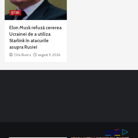
ȘTIRI
Elon Musk refuză cererea
Ucrainei de a utiliza
Starlink în atacurile
asupra Rusiei
Țîrlă Bianca
august 9, 2026