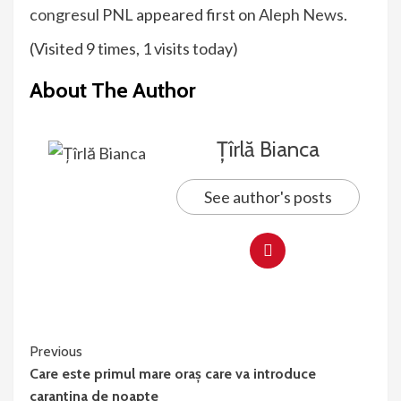
congresul PNL
appeared first on
Aleph News
.
(Visited 9 times, 1 visits today)
About The Author
Țîrlă Bianca
See author's posts
Continue
Previous
Care este primul mare oraș care va introduce
Reading
carantina de noapte