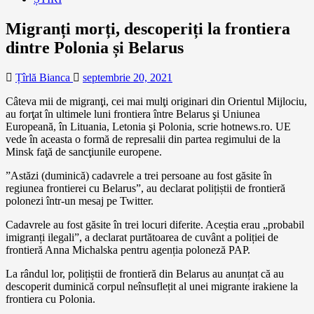
Migranți morți, descoperiți la frontiera
dintre Polonia și Belarus
Țîrlă Bianca
septembrie 20, 2021
Câteva mii de migranţi, cei mai mulţi originari din Orientul Mijlociu,
au forţat în ultimele luni frontiera între Belarus şi Uniunea
Europeană, în Lituania, Letonia şi Polonia, scrie hotnews.ro. UE
vede în aceasta o formă de represalii din partea regimului de la
Minsk faţă de sancţiunile europene.
”Astăzi (duminică) cadavrele a trei persoane au fost găsite în
regiunea frontierei cu Belarus”, au declarat polițiștii de frontieră
polonezi într-un mesaj pe Twitter.
Cadavrele au fost găsite în trei locuri diferite. Aceștia erau „probabil
imigranți ilegali”, a declarat purtătoarea de cuvânt a poliției de
frontieră Anna Michalska pentru agenția poloneză PAP.
La rândul lor, polițiștii de frontieră din Belarus au anunțat că au
descoperit duminică corpul neînsuflețit al unei migrante irakiene la
frontiera cu Polonia.