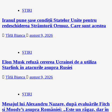
ȘTIRI
Iranul pune șase condiții Statelor Unite pentru
redeschiderea Strâmtorii Ormuz. Care sunt acestea
Țîrlă Bianca
august 9, 2026
ȘTIRI
Elon Musk refuză cererea Ucrainei de a utiliza
Starlink în atacurile asupra Rusiei
Țîrlă Bianca
august 9, 2026
ȘTIRI
Mesajul lui Alexandru Nazare, după evaluările Fitch
și Moody’s asupra României: „Este un răgaz, dar în