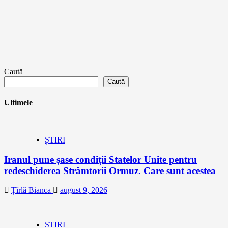
Caută
Caută
Ultimele
ȘTIRI
Iranul pune șase condiții Statelor Unite pentru
redeschiderea Strâmtorii Ormuz. Care sunt acestea
Țîrlă Bianca
august 9, 2026
ȘTIRI