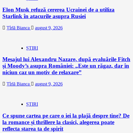
Elon Musk refuză cererea Ucrainei de a utiliza
Starlink în atacurile asupra Rusiei
Țîrlă Bianca
august 9, 2026
ȘTIRI
Mesajul lui Alexandru Nazare, după evaluările Fitch
și Moody’s asupra României: „Este un răgaz, dar în
niciun caz un motiv de relaxare”
Țîrlă Bianca
august 9, 2026
ȘTIRI
Ce spune cartea pe care o iei la plajă despre tine? De
la romance și thrillere la clasici, alegerea poate
reflecta starea ta de spirit