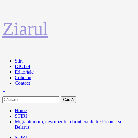
Sari
Ziarul
la
conținut
Primary
Stiri
Menu
DIGI24
Editoriale
Cotidian
Contact
Caută
după:
Home
ȘTIRI
Migranți morți, descoperiți la frontiera dintre Polonia și
Belarus
ȘTIRI