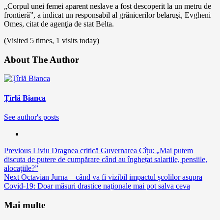
„Corpul unei femei aparent neslave a fost descoperit la un metru de
frontieră”, a indicat un responsabil al grănicerilor belaruşi, Evgheni
Omes, citat de agenţia de stat Belta.
(Visited 5 times, 1 visits today)
About The Author
Țîrlă Bianca
See author's posts
Continue
Previous
Liviu Dragnea critică Guvernarea Cîțu: „Mai putem
discuta de putere de cumpărare când au înghețat salariile, pensiile,
Reading
alocațiile?”
Next
Octavian Jurna – când va fi vizibil impactul școlilor asupra
Covid-19: Doar măsuri drastice naţionale mai pot salva ceva
Mai multe