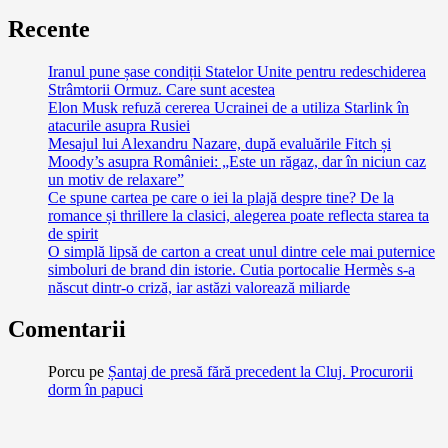
Recente
Iranul pune șase condiții Statelor Unite pentru redeschiderea
Strâmtorii Ormuz. Care sunt acestea
Elon Musk refuză cererea Ucrainei de a utiliza Starlink în
atacurile asupra Rusiei
Mesajul lui Alexandru Nazare, după evaluările Fitch și
Moody’s asupra României: „Este un răgaz, dar în niciun caz
un motiv de relaxare”
Ce spune cartea pe care o iei la plajă despre tine? De la
romance și thrillere la clasici, alegerea poate reflecta starea ta
de spirit
O simplă lipsă de carton a creat unul dintre cele mai puternice
simboluri de brand din istorie. Cutia portocalie Hermès s-a
născut dintr-o criză, iar astăzi valorează miliarde
Comentarii
Porcu
pe
Șantaj de presă fără precedent la Cluj. Procurorii
dorm în papuci