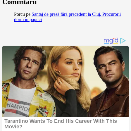
Comentarii
Porcu
pe
Șantaj de presă fără precedent la Cluj. Procurorii
dorm în papuci