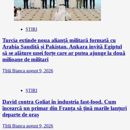
ȘTIRI
Turcia extinde noua alianță militară formată cu
Arabia Saudită și Pakistan. Ankara invită Egiptul
să se alăture unei forțe care ar putea ajunge la două
milioane de militari
Țîrlă Bianca
august 9, 2026
ȘTIRI
David contra Goliat în industria fast-food. Cum
încearcă un primar din Franța să țină marile lanțuri
departe de oraș
Țîrlă Bianca
august 9, 2026