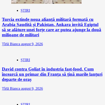
ȘTIRI
Turcia extinde noua alianță militară formată cu
Arabia Saudită și Pakistan. Ankara invită Egiptul
să se alăture unei forțe care ar putea ajunge la două
milioane de militari
Țîrlă Bianca
august 9, 2026
ȘTIRI
David contra Goliat în industria fast-food. Cum
încearcă un primar din Franța să țină marile lanțuri
departe de oraș
Țîrlă Bianca
august 9, 2026
ȘTIRI