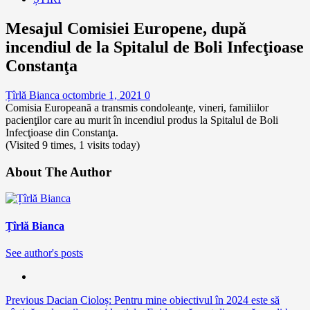
Mesajul Comisiei Europene, după
incendiul de la Spitalul de Boli Infecţioase
Constanţa
Țîrlă Bianca
octombrie 1, 2021
0
Comisia Europeană a transmis condoleanţe, vineri, familiilor
pacienţilor care au murit în incendiul produs la Spitalul de Boli
Infecţioase din Constanţa.
(Visited 9 times, 1 visits today)
About The Author
Țîrlă Bianca
See author's posts
Continue
Previous
Dacian Cioloș: Pentru mine obiectivul în 2024 este să