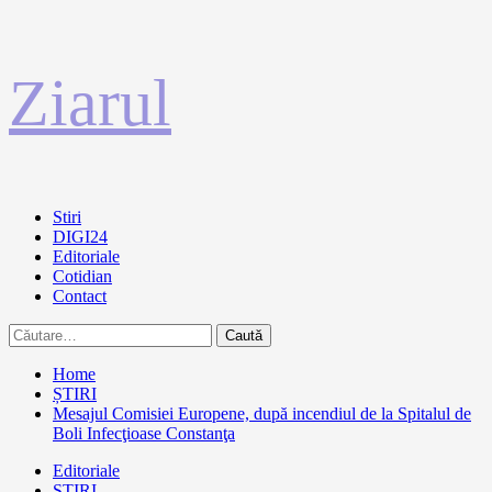
Sari
Ziarul
la
conținut
Primary
Stiri
Menu
DIGI24
Editoriale
Cotidian
Contact
Caută
după:
Home
ȘTIRI
Mesajul Comisiei Europene, după incendiul de la Spitalul de
Boli Infecţioase Constanţa
Editoriale
ȘTIRI