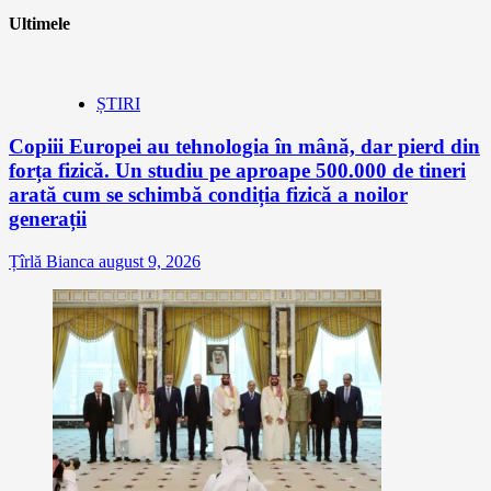
Ultimele
ȘTIRI
Copiii Europei au tehnologia în mână, dar pierd din
forța fizică. Un studiu pe aproape 500.000 de tineri
arată cum se schimbă condiția fizică a noilor
generații
Țîrlă Bianca
august 9, 2026