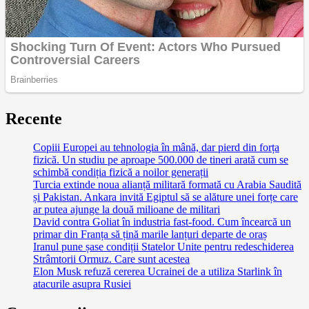
Recente
Copiii Europei au tehnologia în mână, dar pierd din forța
fizică. Un studiu pe aproape 500.000 de tineri arată cum se
schimbă condiția fizică a noilor generații
Turcia extinde noua alianță militară formată cu Arabia Saudită
și Pakistan. Ankara invită Egiptul să se alăture unei forțe care
ar putea ajunge la două milioane de militari
David contra Goliat în industria fast-food. Cum încearcă un
primar din Franța să țină marile lanțuri departe de oraș
Iranul pune șase condiții Statelor Unite pentru redeschiderea
Strâmtorii Ormuz. Care sunt acestea
Elon Musk refuză cererea Ucrainei de a utiliza Starlink în
atacurile asupra Rusiei