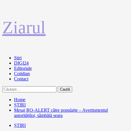
Sari
Ziarul
la
conținut
Primary
Stiri
Menu
DIGI24
Editoriale
Cotidian
Contact
Caută
după:
Home
ȘTIRI
Mesaj RO-ALERT către populație – Avertismentul
autorităților, sâmbătă seara
ȘTIRI