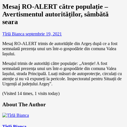
Mesaj RO-ALERT către populație –
Avertismentul autorităților, sâmbătă
seara
Țîrlă Bianca
septembrie 19, 2021
Mesaj RO-ALERT trimis de autoritățile din Argeș după ce a fost
semnalată prezența unui urs într-o gospodărie din comuna Valea
Iașului.
Mesajul trimis de autorități către populație: „Atenție! A fost
semnalată prezența unui urs într-o gospodărie din comuna Valea
Iașului, strada Principală. Luați măsuri de autoprotecție, circulați cu
atenție și nu vă expuneți la pericole. Inspectoratul pentru Situații de
Urgență al județului Argeș”.
(Visited 14 times, 1 visits today)
About The Author
Țîrlă Bianca