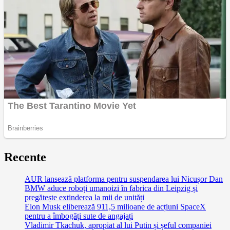
Recente
AUR lansează platforma pentru suspendarea lui Nicușor Dan
BMW aduce roboți umanoizi în fabrica din Leipzig și
pregătește extinderea la mii de unități
Elon Musk eliberează 911,5 milioane de acțiuni SpaceX
pentru a îmbogăți sute de angajați
Vladimir Tkachuk, apropiat al lui Putin și șeful companiei