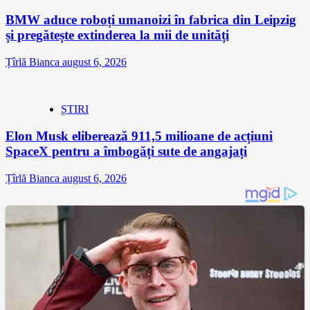
BMW aduce roboți umanoizi în fabrica din Leipzig
și pregătește extinderea la mii de unități
Țîrlă Bianca
august 6, 2026
ȘTIRI
Elon Musk eliberează 911,5 milioane de acțiuni
SpaceX pentru a îmbogăți sute de angajați
Țîrlă Bianca
august 6, 2026