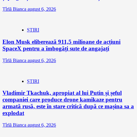
Țîrlă Bianca
august 6, 2026
ȘTIRI
Elon Musk eliberează 911,5 milioane de acțiuni
SpaceX pentru a îmbogăți sute de angajați
Țîrlă Bianca
august 6, 2026
ȘTIRI
Vladimir Tkachuk, apropiat al lui Putin și șeful
companiei care produce drone kamikaze pentru
armată rusă, este în stare critică după ce mașina sa a
explodat
Țîrlă Bianca
august 6, 2026