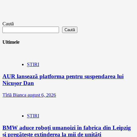
Caută
Caută
Ultimele
ȘTIRI
AUR lansează platforma pentru suspendarea lui
Nicușor Dan
Țîrlă Bianca
august 6, 2026
ȘTIRI
BMW aduce roboți umanoizi în fabrica din Leipzig
și pregătește extinderea la mii de unități