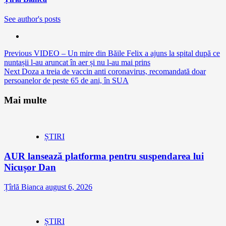
See author's posts
Continue
Previous
VIDEO – Un mire din Băile Felix a ajuns la spital după ce
nuntașii l-au aruncat în aer și nu l-au mai prins
Reading
Next
Doza a treia de vaccin anti coronavirus, recomandată doar
persoanelor de peste 65 de ani, în SUA
Mai multe
ȘTIRI
AUR lansează platforma pentru suspendarea lui
Nicușor Dan
Țîrlă Bianca
august 6, 2026
ȘTIRI