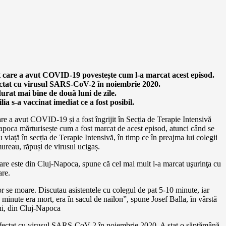
 care a avut COVID-19 povestește cum l-a marcat acest episod.
ectat cu virusul SARS-CoV-2 în noiembrie 2020.
urat mai bine de două luni de zile.
ia s-a vaccinat imediat ce a fost posibil.
re a avut COVID-19 și a fost îngrijit în Secția de Terapie Intensivă
poca mărturisește cum a fost marcat de acest episod, atunci când se
u viață în secția de Terapie Intensivă, în timp ce în preajma lui colegii
ureau, răpuși de virusul ucigaș.
are este din Cluj-Napoca, spune că cel mai mult l-a marcat uşurinţa cu
are.
r se moare. Discutau asistentele cu colegul de pat 5-10 minute, iar
minute era mort, era în sacul de nailon”, spune Josef Balla, în vârstă
ni, din Cluj-Napoca
infectat cu virusul SARS-CoV-2 în noiembrie 2020. A stat o săptămână