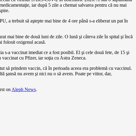
medicamentaţie, iar după 5 zile a chemat salvarea pentru că nu mai
spire.
U, a trebuit să aştepte mai bine de 4 ore până s-a eliberat un pat în
rat mai bine de două luni de zile. O lună şi câteva zile în spital şi încă
i folosit oxigenul acasă.
ia s-a vaccinat imediat ce a fost posibil. El şi cele două fete, de 15 şi
u vaccinat cu Pfizer, iar soţia cu Astra Zeneca.
ut să prindem vaccin, că în perioada aceea era problemă cu vaccinul.
ltă şansă nu avem şi nici nu o să avem. Poate pe viitor, dar,
rst on
Aleph News
.