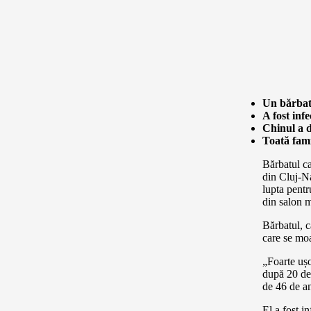
Un bărbat
A fost inf
Chinul a d
Toată famil
Bărbatul ca
din Cluj-Na
lupta pentr
din salon m
Bărbatul, c
care se mo
„Foarte ușo
după 20 de 
de 46 de a
El a fost 