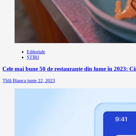
Editoriale
ȘTIRI
Cele mai bune 50 de restaurante din lume în 2023: Ci
Țîrlă Bianca
iunie 22, 2023