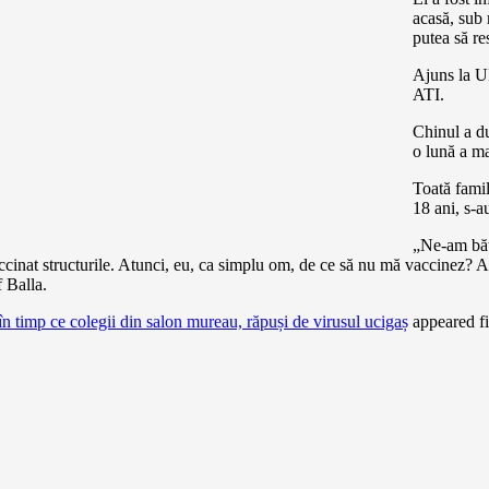
acasă, sub 
putea să re
Ajuns la UP
ATI.
Chinul a du
o lună a ma
Toată famil
18 ani, s-a
„Ne-am băt
accinat structurile. Atunci, eu, ca simplu om, de ce să nu mă vaccinez? A
f Balla.
în timp ce colegii din salon mureau, răpuși de virusul ucigaș
appeared fi