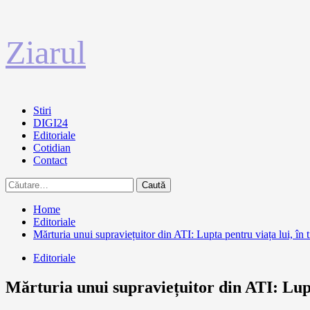
Sari
Ziarul
la
conținut
Primary
Stiri
Menu
DIGI24
Editoriale
Cotidian
Contact
Caută
după:
Home
Editoriale
Mărturia unui supraviețuitor din ATI: Lupta pentru viața lui, în 
Editoriale
Mărturia unui supraviețuitor din ATI: Lupta