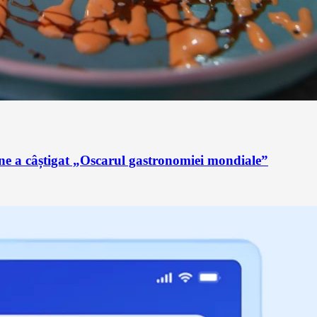
ne a câștigat „Oscarul gastronomiei mondiale”