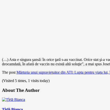
(…) Asta e singura şansă: în orice ţară s-au vaccinat. Orice stat şi-a v
deocamdată, în afară de vaccin nu există altă soluţie”, a mai spus Jose
The post
Mărturia unui supraviețuitor din ATI: Lupta pentru viața lui, 
(Visited 5 times, 1 visits today)
About The Author
Țîrlă Bianca