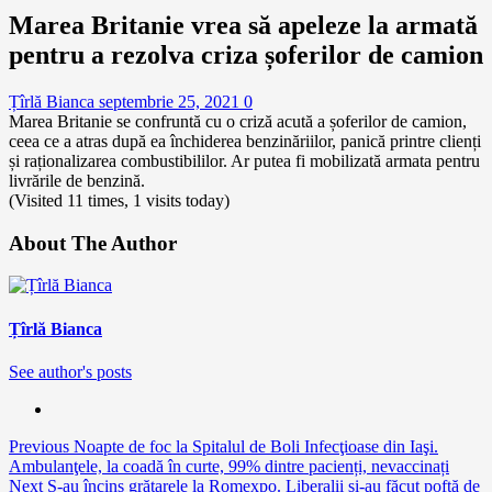
Marea Britanie vrea să apeleze la armată
pentru a rezolva criza șoferilor de camion
Țîrlă Bianca
septembrie 25, 2021
0
Marea Britanie se confruntă cu o criză acută a șoferilor de camion,
ceea ce a atras după ea închiderea benzinăriilor, panică printre clienți
și raționalizarea combustibililor. Ar putea fi mobilizată armata pentru
livrările de benzină.
(Visited 11 times, 1 visits today)
About The Author
Țîrlă Bianca
See author's posts
Continue
Previous
Noapte de foc la Spitalul de Boli Infecţioase din Iaşi.
Ambulanţele, la coadă în curte, 99% dintre pacienți, nevaccinați
Reading
Next
S-au încins grătarele la Romexpo. Liberalii și-au făcut poftă de