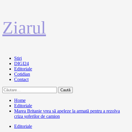
Sari
Ziarul
la
conținut
Primary
Stiri
Menu
DIGI24
Editoriale
Cotidian
Contact
Caută
după:
Home
Editoriale
Marea Britanie vrea să apeleze la armată pentru a rezolva
criza șoferilor de camion
Editoriale