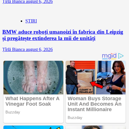
Țîrlă Bianca
august 6, 2026
ȘTIRI
BMW aduce roboți umanoizi în fabrica din Leipzig
și pregătește extinderea la mii de unități
Țîrlă Bianca
august 6, 2026