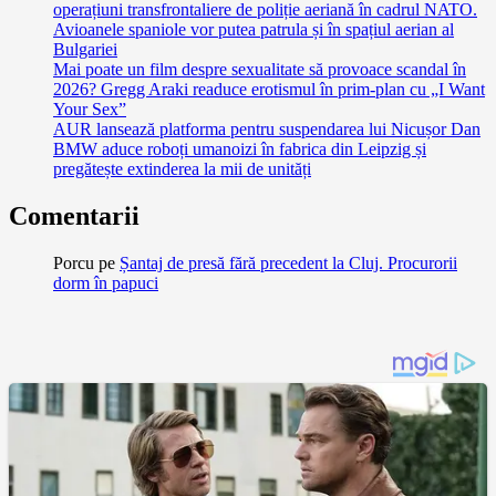
operațiuni transfrontaliere de poliție aeriană în cadrul NATO.
Avioanele spaniole vor putea patrula și în spațiul aerian al
Bulgariei
Mai poate un film despre sexualitate să provoace scandal în
2026? Gregg Araki readuce erotismul în prim-plan cu „I Want
Your Sex”
AUR lansează platforma pentru suspendarea lui Nicușor Dan
BMW aduce roboți umanoizi în fabrica din Leipzig și
pregătește extinderea la mii de unități
Comentarii
Porcu
pe
Șantaj de presă fără precedent la Cluj. Procurorii
dorm în papuci