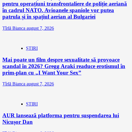
pentru operațiuni transfrontaliere de poliție aeriană
în cadrul NATO. Avioanele spaniole vor putea
patrula și în spațiul aerian al Bulgariei
Țîrlă Bianca
august 7, 2026
ȘTIRI
Mai poate un film despre sexualitate să provoace
scandal în 2026? Gregg Araki readuce erotismul în
prim-plan cu „I Want Your Sex”
Țîrlă Bianca
august 7, 2026
ȘTIRI
AUR lansează platforma pentru suspendarea lui
Nicușor Dan