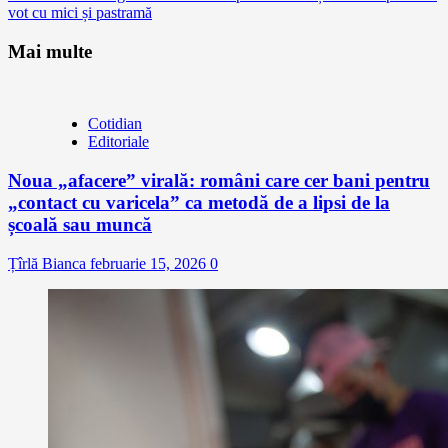
vot cu mici și pastramă
Mai multe
Cotidian
Editoriale
Noua „afacere” virală: români care cer bani pentru
„contact cu varicela” ca metodă de a lipsi de la
școală sau muncă
Țîrlă Bianca
februarie 15, 2026
0