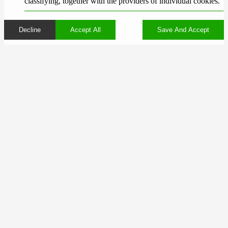
classifying, together with the providers of individual cookies.
Decline
Accept All
Save And Accept