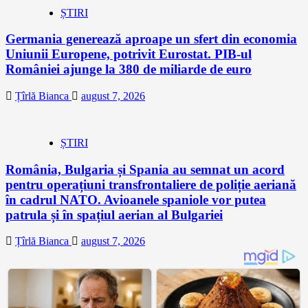
ȘTIRI
Germania generează aproape un sfert din economia
Uniunii Europene, potrivit Eurostat. PIB-ul
României ajunge la 380 de miliarde de euro
Țîrlă Bianca
august 7, 2026
ȘTIRI
România, Bulgaria și Spania au semnat un acord
pentru operațiuni transfrontaliere de poliție aeriană
în cadrul NATO. Avioanele spaniole vor putea
patrula și în spațiul aerian al Bulgariei
Țîrlă Bianca
august 7, 2026