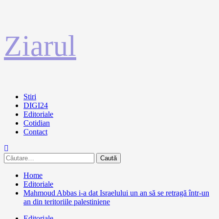
Sari
Ziarul
la
conținut
Primary
Stiri
Menu
DIGI24
Editoriale
Cotidian
Contact
Caută
după:
Home
Editoriale
Mahmoud Abbas i-a dat Israelului un an să se retragă într-un
an din teritoriile palestiniene
Editoriale