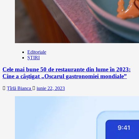
Editoriale
ȘTIRI
Cele mai bune 50 de restaurante din lume în 2023:
Cine a câștigat „Oscarul gastronomiei mondiale”
Țîrlă Bianca
iunie 22, 2023