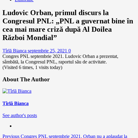
Ludovic Orban, primul discurs la
Congresul PNL: „PNL a guvernat bine în
cea mai mare criză după Al Doilea
Război Mondial”
Țîrlă Bianca
septembrie 25, 2021
0
Congres PNL septembrie 2021. Ludovic Orban a prezentat,
sâmbătă, la Congresul PNL, raportul său de activitate.
(Visited 6 times, 1 visits today)
About The Author
Țîrlă Bianca
See author's posts
Continue
Previous
Congres PNL septembrie 2021. Orban nu a aplaudat la