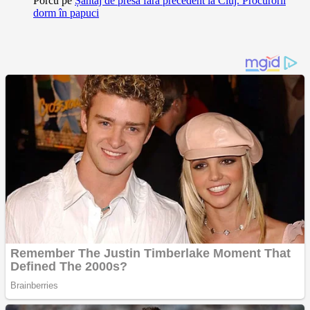
Porcu
pe
Șantaj de presă fără precedent la Cluj. Procurorii
dorm în papuci