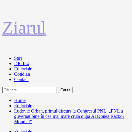
Sari
Ziarul
la
conținut
Primary
Stiri
Menu
DIGI24
Editoriale
Cotidian
Contact
Caută
după:
Home
Editoriale
Ludovic Orban, primul discurs la Congresul PNL: „PNL a
guvernat bine în cea mai mare criză după Al Doilea Război
Mondial”
Editoriale