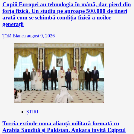
Copiii Europei au tehnologia în mână, dar pierd din
forța fizică. Un studiu pe aproape 500.000 de tineri
arată cum se schimbă condiția fizică a noilor
generații
Țîrlă Bianca
august 9, 2026
ȘTIRI
Turcia extinde noua alianță militară formată cu
Arabia Saudită și Pakistan. Ankara invită Egiptul