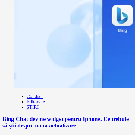
Cotidian
Editoriale
ȘTIRI
Bing Chat devine widget pentru Iphone. Ce trebuie
să știi despre noua actualizare