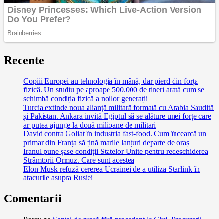
Recente
Copiii Europei au tehnologia în mână, dar pierd din forța
fizică. Un studiu pe aproape 500.000 de tineri arată cum se
schimbă condiția fizică a noilor generații
Turcia extinde noua alianță militară formată cu Arabia Saudită
și Pakistan. Ankara invită Egiptul să se alăture unei forțe care
ar putea ajunge la două milioane de militari
David contra Goliat în industria fast-food. Cum încearcă un
primar din Franța să țină marile lanțuri departe de oraș
Iranul pune șase condiții Statelor Unite pentru redeschiderea
Strâmtorii Ormuz. Care sunt acestea
Elon Musk refuză cererea Ucrainei de a utiliza Starlink în
atacurile asupra Rusiei
Comentarii