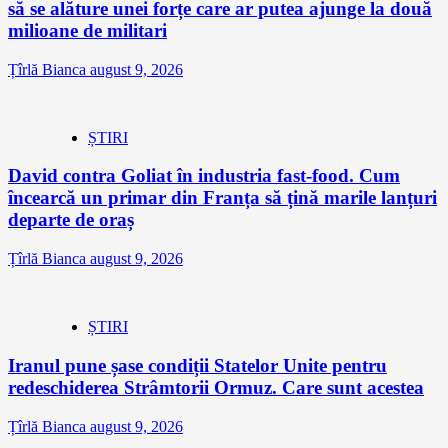
să se alăture unei forțe care ar putea ajunge la două
milioane de militari
Țîrlă Bianca
august 9, 2026
ȘTIRI
David contra Goliat în industria fast-food. Cum
încearcă un primar din Franța să țină marile lanțuri
departe de oraș
Țîrlă Bianca
august 9, 2026
ȘTIRI
Iranul pune șase condiții Statelor Unite pentru
redeschiderea Strâmtorii Ormuz. Care sunt acestea
Țîrlă Bianca
august 9, 2026