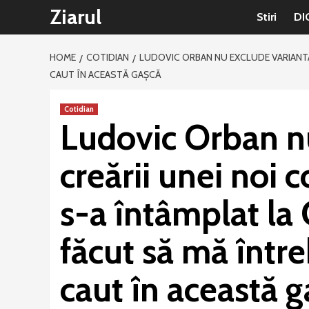
Sari
Ziarul
Stiri
DI
la
conținut
HOME
COTIDIAN
LUDOVIC ORBAN NU EXCLUDE VARIANTA 
CAUT ÎN ACEASTĂ GAŞCĂ
Cotidian
Ludovic Orban n
creării unei noi c
s-a întâmplat l
făcut să mă într
caut în această 