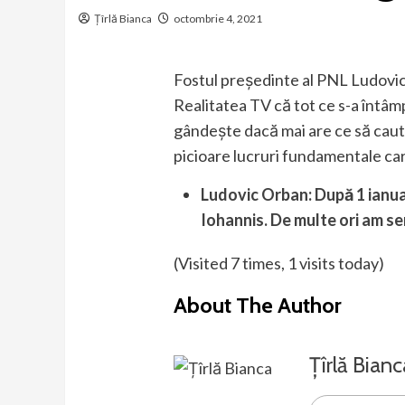
Țîrlă Bianca
octombrie 4, 2021
Fostul preşedinte al PNL Ludovic
Realitatea TV că tot ce s-a întâm
gândeşte dacă mai are ce să caute
picioare lucruri fundamentale car
Ludovic Orban: După 1 ianuar
Iohannis. De multe ori am sen
(Visited 7 times, 1 visits today)
About The Author
Țîrlă Bianc