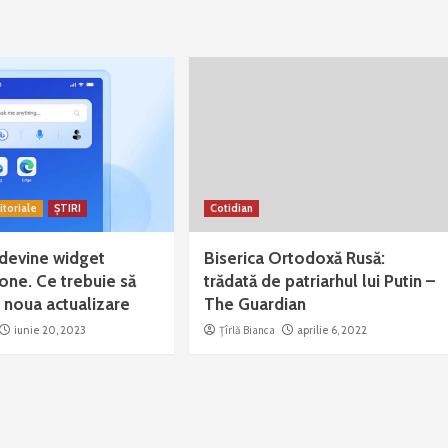
itoriale
ȘTIRI
Cotidian
 devine widget
Biserica Ortodoxă Rusă:
one. Ce trebuie să
trădată de patriarhul lui Putin –
e noua actualizare
The Guardian
iunie 20, 2023
Țîrlă Bianca
aprilie 6, 2022