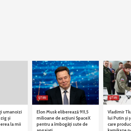
ȘTIRI
ȘTIRI
i umanoizi
Elon Musk eliberează 911,5
Vladimir Tk
zig și
milioane de acțiuni SpaceX
lui Putin și
erea la mii
pentru a îmbogăți sute de
care produ
angajați
kamikaze p