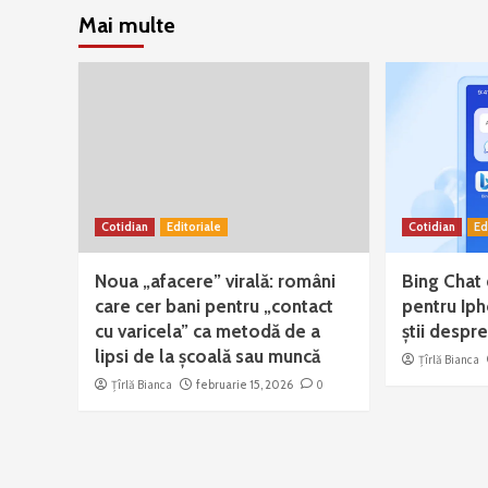
Mai multe
Cotidian
Editoriale
Cotidian
Ed
Noua „afacere” virală: români
Bing Chat
care cer bani pentru „contact
pentru Iph
cu varicela” ca metodă de a
știi despr
lipsi de la școală sau muncă
Țîrlă Bianca
Țîrlă Bianca
februarie 15, 2026
0