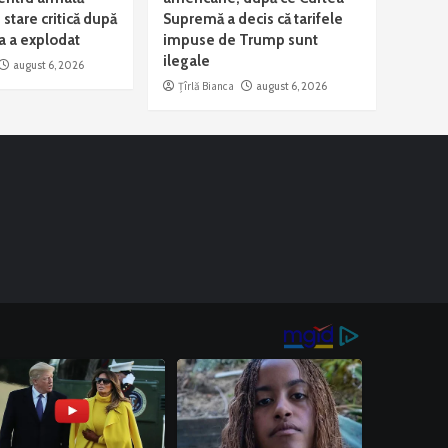
n stare critică după
Supremă a decis că tarifele
a a explodat
impuse de Trump sunt
ilegale
august 6, 2026
Țîrlă Bianca
august 6, 2026