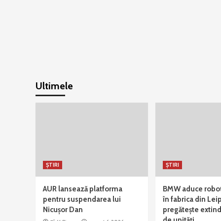
Ultimele
ȘTIRI
ȘTIRI
AUR lansează platforma
BMW aduce roboț
pentru suspendarea lui
în fabrica din Leip
Nicușor Dan
pregătește extind
de unități