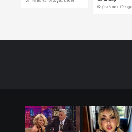
Țîrlă Bianca
august 6, 2026
Țîrlă Bianca
augu