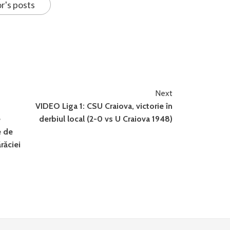
r's posts
Next
VIDEO Liga 1: CSU Craiova, victorie în
e
derbiul local (2-0 vs U Craiova 1948)
e de
răciei