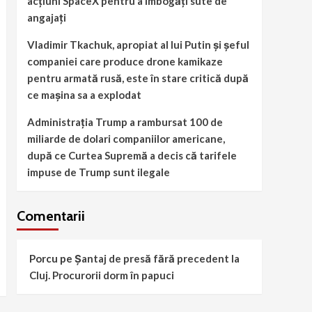
acțiuni SpaceX pentru a îmbogăți sute de
angajați
Vladimir Tkachuk, apropiat al lui Putin și șeful
companiei care produce drone kamikaze
pentru armată rusă, este în stare critică după
ce mașina sa a explodat
Administrația Trump a rambursat 100 de
miliarde de dolari companiilor americane,
după ce Curtea Supremă a decis că tarifele
impuse de Trump sunt ilegale
Comentarii
Porcu
pe
Șantaj de presă fără precedent la
Cluj. Procurorii dorm în papuci