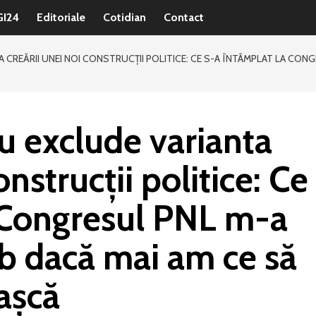
GI24
Editoriale
Cotidian
Contact
CREĂRII UNEI NOI CONSTRUCŢII POLITICE: CE S-A ÎNTÂMPLAT LA CON
u exclude varianta
onstrucţii politice: Ce
a Congresul PNL m-a
eb dacă mai am ce să
gaşcă