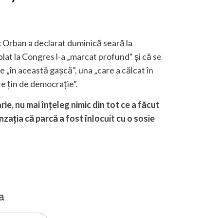
 Orban a declarat duminică seară la
plat la Congres l-a „marcat profund” şi că se
 „în această gaşcă”, una „care a călcat în
e ţin de democraţie”.
ie, nu mai înțeleg nimic din tot ce a făcut
zația că parcă a fost înlocuit cu o sosie
a