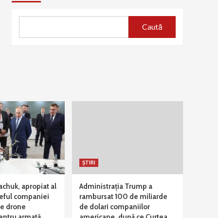
Caută
ȘTIRI
achuk, apropiat al
Administrația Trump a
 șeful companiei
rambursat 100 de miliarde
ce drone
de dolari companiilor
entru armată
americane, după ce Curtea