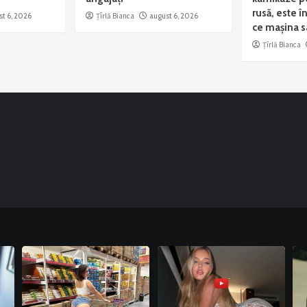
rusă, este î
st 6, 2026
Țîrlă Bianca
august 6, 2026
ce mașina s
Țîrlă Bianca