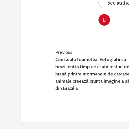
See autho
Continue
Previous
Cum arată foametea. Fotografii cu
Reading
brazilieni în timp ce caută resturi d
hrană printre mormanele de carcas
animale creează crunta imagine a să
din Brazilia