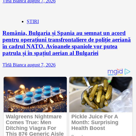
Țîrlă Bianca
august 7, 2026
ȘTIRI
România, Bulgaria și Spania au semnat un acord
pentru operațiuni transfrontaliere de poliție aeriană
în cadrul NATO. Avioanele spaniole vor putea
patrula și în spațiul aerian al Bulgariei
Țîrlă Bianca
august 7, 2026