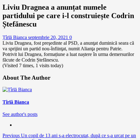
Liviu Dragnea a anunțat numele
partidului pe care i-l construiește Codrin
Ștefănescu
Țîrlă Bianca
septembrie 20, 2021
0
Liviu Dragnea, fost preşedinte al PSD, a anunţat duminică seara că
va sprijini un partid nou-înfiinţat, numit Alianţa pentru Patrie.
Potrivit lui Dragnea, formațiune a luat naștere în urma demersurilor
făcute de Codrin Ștefănescu.
(Visited 7 times, 1 visits today)
About The Author
Țîrlă Bianca
See author's posts
Continue
Previous
Un copil de 13 ani s-a electrocutat, după ce s-a urcat pe un