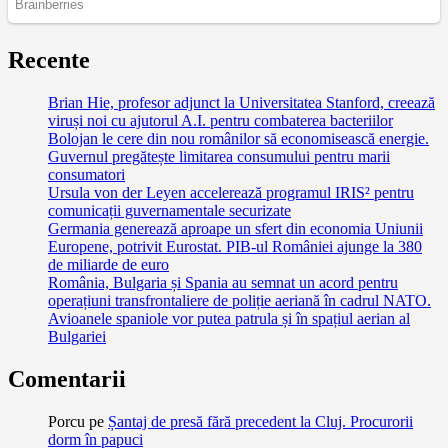
Recente
Brian Hie, profesor adjunct la Universitatea Stanford, creează
viruși noi cu ajutorul A.I. pentru combaterea bacteriilor
Bolojan le cere din nou românilor să economisească energie.
Guvernul pregătește limitarea consumului pentru marii
consumatori
Ursula von der Leyen accelerează programul IRIS² pentru
comunicații guvernamentale securizate
Germania generează aproape un sfert din economia Uniunii
Europene, potrivit Eurostat. PIB-ul României ajunge la 380
de miliarde de euro
România, Bulgaria și Spania au semnat un acord pentru
operațiuni transfrontaliere de poliție aeriană în cadrul NATO.
Avioanele spaniole vor putea patrula și în spațiul aerian al
Bulgariei
Comentarii
Porcu
pe
Șantaj de presă fără precedent la Cluj. Procurorii
dorm în papuci