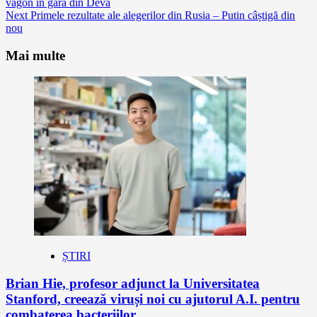
vagon în gara din Deva
Reading
Next
Primele rezultate ale alegerilor din Rusia – Putin câștigă din
nou
Mai multe
ȘTIRI
Brian Hie, profesor adjunct la Universitatea
Stanford, creează viruși noi cu ajutorul A.I. pentru
combaterea bacteriilor