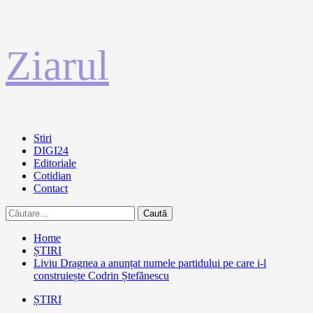
Sari
Ziarul
la
conținut
Primary
Stiri
Menu
DIGI24
Editoriale
Cotidian
Contact
Caută
după:
Home
ȘTIRI
Liviu Dragnea a anunțat numele partidului pe care i-l
construiește Codrin Ștefănescu
ȘTIRI