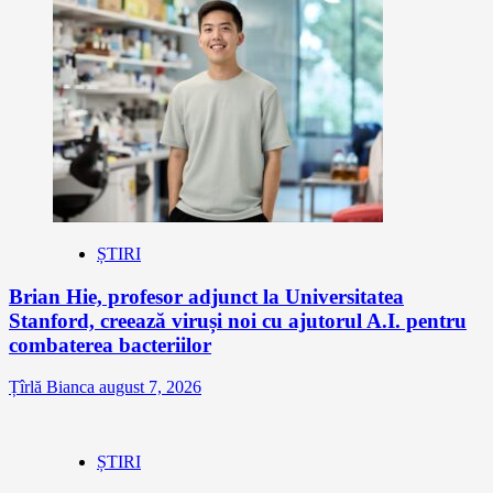
ȘTIRI
Brian Hie, profesor adjunct la Universitatea
Stanford, creează viruși noi cu ajutorul A.I. pentru
combaterea bacteriilor
Țîrlă Bianca
august 7, 2026
ȘTIRI