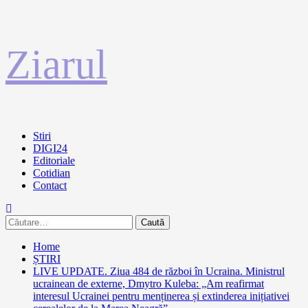
Sari
Ziarul
la
conținut
Primary
Stiri
Menu
DIGI24
Editoriale
Cotidian
Contact
Caută
după:
Home
ȘTIRI
LIVE UPDATE. Ziua 484 de război în Ucraina. Ministrul
ucrainean de externe, Dmytro Kuleba: „Am reafirmat
interesul Ucrainei pentru menținerea și extinderea inițiativei