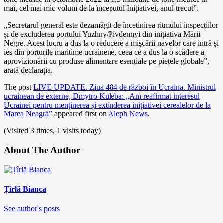
mai, cel mai mic volum de la începutul Inițiativei, anul trecut”.
„Secretarul general este dezamăgit de încetinirea ritmului inspecțiilor
și de excluderea portului Yuzhny/Pivdennyi din inițiativa Mării
Negre. Acest lucru a dus la o reducere a mișcării navelor care intră și
ies din porturile maritime ucrainene, ceea ce a dus la o scădere a
aprovizionării cu produse alimentare esențiale pe piețele globale”,
arată declarația.
The post
LIVE UPDATE. Ziua 484 de război în Ucraina. Ministrul
ucrainean de externe, Dmytro Kuleba: „Am reafirmat interesul
Ucrainei pentru menținerea și extinderea inițiativei cerealelor de la
Marea Neagră”
appeared first on
Aleph News
.
(Visited 3 times, 1 visits today)
About The Author
Țîrlă Bianca
See author's posts