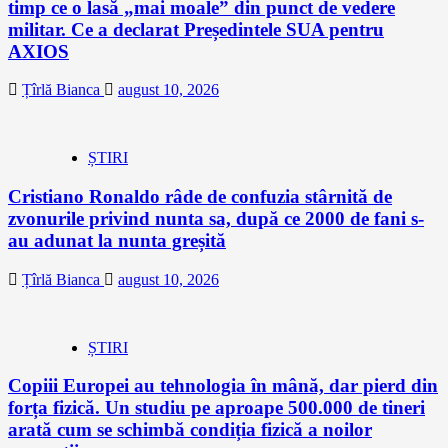
timp ce o lasă „mai moale” din punct de vedere
militar. Ce a declarat Președintele SUA pentru
AXIOS
Țîrlă Bianca
august 10, 2026
ȘTIRI
Cristiano Ronaldo râde de confuzia stârnită de
zvonurile privind nunta sa, după ce 2000 de fani s-
au adunat la nunta greșită
Țîrlă Bianca
august 10, 2026
ȘTIRI
Copiii Europei au tehnologia în mână, dar pierd din
forța fizică. Un studiu pe aproape 500.000 de tineri
arată cum se schimbă condiția fizică a noilor