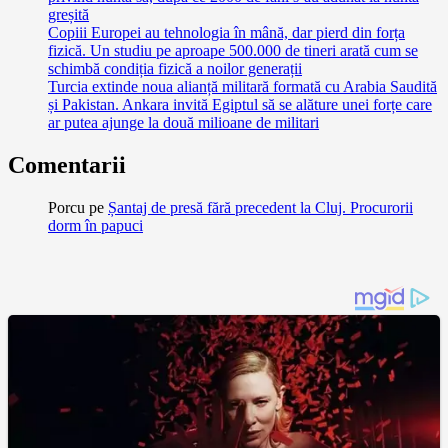
greșită
Copiii Europei au tehnologia în mână, dar pierd din forța
fizică. Un studiu pe aproape 500.000 de tineri arată cum se
schimbă condiția fizică a noilor generații
Turcia extinde noua alianță militară formată cu Arabia Saudită
și Pakistan. Ankara invită Egiptul să se alăture unei forțe care
ar putea ajunge la două milioane de militari
Comentarii
Porcu
pe
Șantaj de presă fără precedent la Cluj. Procurorii
dorm în papuci