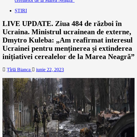
cerealelor de la Marea Neagră”
ȘTIRI
LIVE UPDATE. Ziua 484 de război în
Ucraina. Ministrul ucrainean de externe,
Dmytro Kuleba: „Am reafirmat interesul
Ucrainei pentru menținerea și extinderea
inițiativei cerealelor de la Marea Neagră”
Țîrlă Bianca
iunie 22, 2023