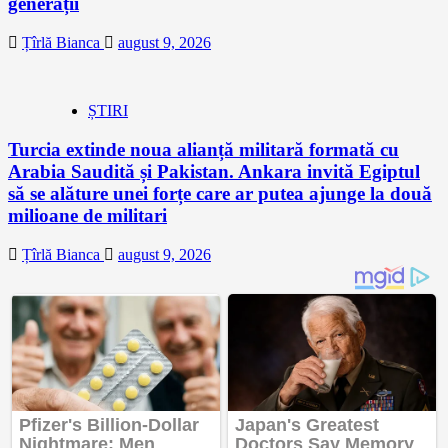
generații
Țîrlă Bianca
august 9, 2026
ȘTIRI
Turcia extinde noua alianță militară formată cu
Arabia Saudită și Pakistan. Ankara invită Egiptul
să se alăture unei forțe care ar putea ajunge la două
milioane de militari
Țîrlă Bianca
august 9, 2026