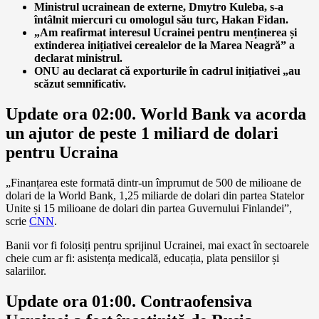
Ministrul ucrainean de externe, Dmytro Kuleba, s-a
întâlnit miercuri cu omologul său turc, Hakan Fidan.
„Am reafirmat interesul Ucrainei pentru menținerea și
extinderea inițiativei cerealelor de la Marea Neagră” a
declarat ministrul.
ONU au declarat că exporturile în cadrul inițiativei „au
scăzut semnificativ.
Update ora 02:00. World Bank va acorda
un ajutor de peste 1 miliard de dolari
pentru Ucraina
„Finanțarea este formată dintr-un împrumut de 500 de milioane de
dolari de la World Bank, 1,25 miliarde de dolari din partea Statelor
Unite și 15 milioane de dolari din partea Guvernului Finlandei”,
scrie
CNN
.
Banii vor fi folosiți pentru sprijinul Ucrainei, mai exact în sectoarele
cheie cum ar fi: asistența medicală, educația, plata pensiilor și
salariilor.
Update ora 01:00. Contraofensiva