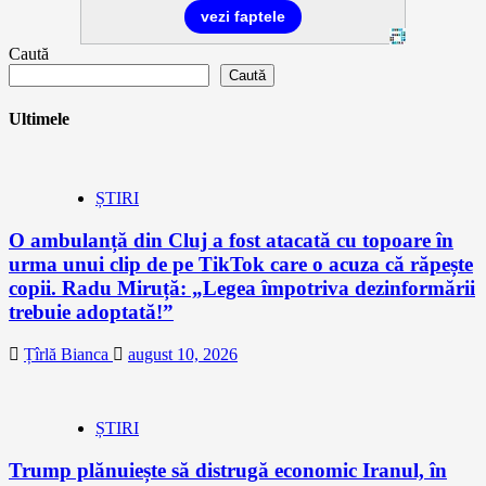
Caută
Caută
Ultimele
ȘTIRI
O ambulanță din Cluj a fost atacată cu topoare în
urma unui clip de pe TikTok care o acuza că răpește
copii. Radu Miruță: „Legea împotriva dezinformării
trebuie adoptată!”
Țîrlă Bianca
august 10, 2026
ȘTIRI
Trump plănuiește să distrugă economic Iranul, în