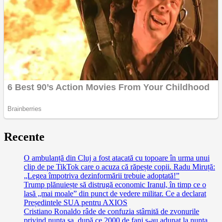
Recente
O ambulanță din Cluj a fost atacată cu topoare în urma unui
clip de pe TikTok care o acuza că răpește copii. Radu Miruță:
„Legea împotriva dezinformării trebuie adoptată!”
Trump plănuiește să distrugă economic Iranul, în timp ce o
lasă „mai moale” din punct de vedere militar. Ce a declarat
Președintele SUA pentru AXIOS
Cristiano Ronaldo râde de confuzia stârnită de zvonurile
privind nunta sa, după ce 2000 de fani s-au adunat la nunta