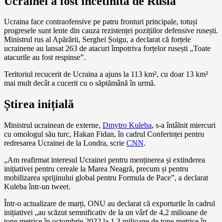
Ucrainei a fost încetinită de Rusia
Ucraina face contraofensive pe patru fronturi principale, totuși
progresele sunt lente din cauza rezistenței pozițiilor defensive rusești.
Ministrul rus al Apărării, Serghei Șoigu, a declarat că forțele
ucrainene au lansat 263 de atacuri împotriva forțelor rusești „Toate
atacurile au fost respinse”.
Teritoriul recucerit de Ucraina a ajuns la 113 km², cu doar 13 km²
mai mult decât a cucerit cu o săptămână în urmă.
Știrea inițială
Ministrul ucrainean de externe,
Dmytro Kuleba
, s-a întâlnit miercuri
cu omologul său turc, Hakan Fidan, în cadrul Conferinței pentru
redresarea Ucrainei de la Londra, scrie
CNN
.
„Am reafirmat interesul Ucrainei pentru menținerea și extinderea
inițiativei pentru cereale la Marea Neagră, precum și pentru
mobilizarea sprijinului global pentru Formula de Pace”, a declarat
Kuleba într-un tweet.
Într-o actualizare de marți, ONU au declarat că exporturile în cadrul
inițiativei „au scăzut semnificativ de la un vârf de 4,2 milioane de
tone metrice în octombrie 2022 la 1,3 milioane de tone metrice în