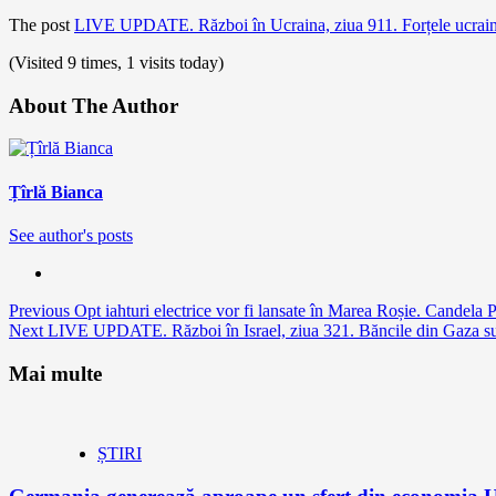
The post
LIVE UPDATE. Război în Ucraina, ziua 911. Forțele ucrainene 
(Visited 9 times, 1 visits today)
About The Author
Țîrlă Bianca
See author's posts
Continue
Previous
Opt iahturi electrice vor fi lansate în Marea Roșie. Candela 
Next
LIVE UPDATE. Război în Israel, ziua 321. Băncile din Gaza sunt
Reading
Mai multe
ȘTIRI