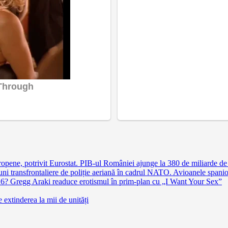
pene, potrivit Eurostat. PIB-ul României ajunge la 380 de miliarde de
 transfrontaliere de poliție aeriană în cadrul NATO. Avioanele spaniole 
026? Gregg Araki readuce erotismul în prim-plan cu „I Want Your Sex”
extinderea la mii de unități