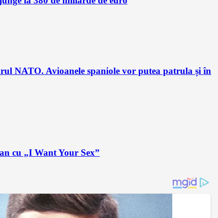
unge la 380 de miliarde de euro
drul NATO. Avioanele spaniole vor putea patrula și în
plan cu „I Want Your Sex”