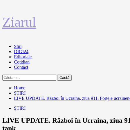
Sari
Ziarul
la
conținut
Primary
Stiri
Menu
DIGI24
Editoriale
Cotidian
Contact
Caută
după:
Home
ȘTIRI
LIVE UPDATE. Război în Ucraina, ziua 911. Forțele ucrainene fac
ȘTIRI
LIVE UPDATE. Război în Ucraina, ziua 911. 
tank