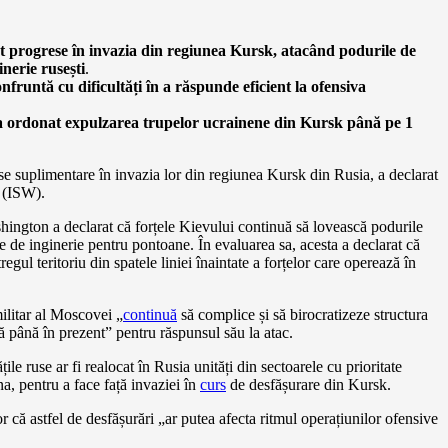
at progrese în invazia din regiunea Kursk, atacând podurile de
nerie rusești
.
runtă cu dificultăți în a răspunde eficient la ofensiva
 a ordonat expulzarea trupelor ucrainene din Kursk până pe 1
se suplimentare în invazia lor din regiunea Kursk din Rusia, a declarat
i (ISW).
shington a declarat că forțele Kievului continuă să lovească podurile
 de inginerie pentru pontoane. În evaluarea sa, acesta a declarat că
egul teritoriu din spatele liniei înaintate a forțelor care operează în
litar al Moscovei „
continuă
să complice și să birocratizeze structura
ă până în prezent” pentru răspunsul său la atac.
le ruse ar fi realocat în Rusia unități din sectoarele cu prioritate
na, pentru a face față invaziei în
curs
de desfășurare din Kursk.
r că astfel de desfășurări „ar putea afecta ritmul operațiunilor ofensive