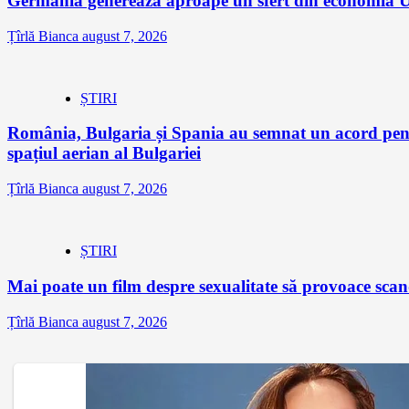
Germania generează aproape un sfert din economia Un
Țîrlă Bianca
august 7, 2026
ȘTIRI
România, Bulgaria și Spania au semnat un acord pentr
spațiul aerian al Bulgariei
Țîrlă Bianca
august 7, 2026
ȘTIRI
Mai poate un film despre sexualitate să provoace sc
Țîrlă Bianca
august 7, 2026