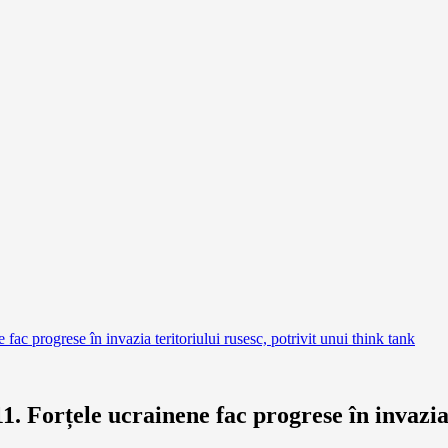
 progrese în invazia teritoriului rusesc, potrivit unui think tank
Forțele ucrainene fac progrese în invazia t