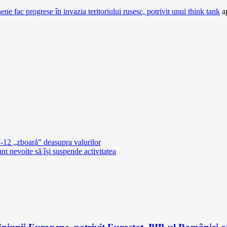
fac progrese în invazia teritoriului rusesc, potrivit unui think tank
ap
P-12 „zboară” deasupra valurilor
 nevoite să își suspende activitatea