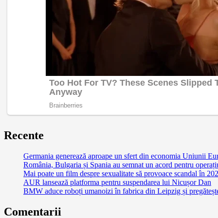
Recente
Germania generează aproape un sfert din economia Uniunii Euro
România, Bulgaria și Spania au semnat un acord pentru operațiuni
Mai poate un film despre sexualitate să provoace scandal în 2
AUR lansează platforma pentru suspendarea lui Nicușor Dan
BMW aduce roboți umanoizi în fabrica din Leipzig și pregătește 
Comentarii