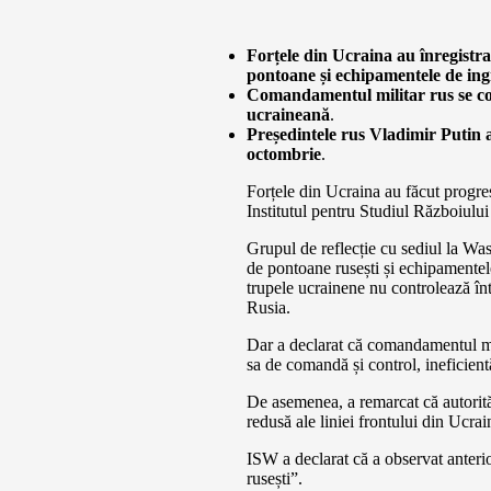
Forțele din Ucraina au înregistr
pontoane și echipamentele de ingi
Comandamentul militar rus se conf
ucraineană
.
Președintele rus Vladimir Putin
octombrie
.
Forțele din Ucraina au făcut progre
Institutul pentru Studiul Războiulu
Grupul de reflecție cu sediul la Wa
de pontoane rusești și echipamentele
trupele ucrainene nu controlează într
Rusia.
Dar a declarat că comandamentul mi
sa de comandă și control, ineficient
De asemenea, a remarcat că autorități
redusă ale liniei frontului din Ucrai
ISW a declarat că a observat anterio
rusești”.