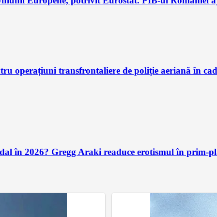
iunii Europene, potrivit Eurostat. PIB-ul României aj
u operațiuni transfrontaliere de poliție aeriană în ca
andal în 2026? Gregg Araki readuce erotismul în prim-