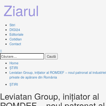
Sari
Ziarul
la
conținut
Primary
Stiri
Menu
DIGI24
Editoriale
Cotidian
Contact
Caută
după:
Home
ȘTIRI
Leviatan Group, inițiator al ROMDEF – noul patronat al industriei
private de apărare din România
ȘTIRI
Leviatan Group, inițiator al
ROMDEF – noul patronat al