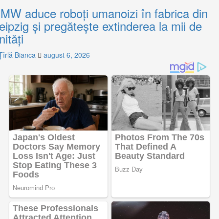
MW aduce roboți umanoizi în fabrica din
eipzig și pregătește extinderea la mii de
nități
Țîrlă Bianca
august 6, 2026