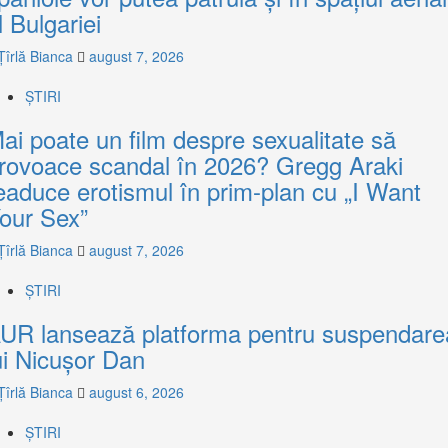
l Bulgariei
Țîrlă Bianca
august 7, 2026
ȘTIRI
ai poate un film despre sexualitate să
rovoace scandal în 2026? Gregg Araki
eaduce erotismul în prim-plan cu „I Want
our Sex”
Țîrlă Bianca
august 7, 2026
ȘTIRI
UR lansează platforma pentru suspendare
ui Nicușor Dan
Țîrlă Bianca
august 6, 2026
ȘTIRI