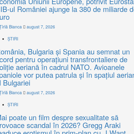
conomia Uniunii Europene, potrivit Eurosta
IB-ul României ajunge la 380 de miliarde 
uro
Țîrlă Bianca
august 7, 2026
ȘTIRI
omânia, Bulgaria și Spania au semnat un
cord pentru operațiuni transfrontaliere de
oliție aeriană în cadrul NATO. Avioanele
paniole vor putea patrula și în spațiul aeria
l Bulgariei
Țîrlă Bianca
august 7, 2026
ȘTIRI
ai poate un film despre sexualitate să
rovoace scandal în 2026? Gregg Araki
eaduce erotismul în prim-plan cu „I Want