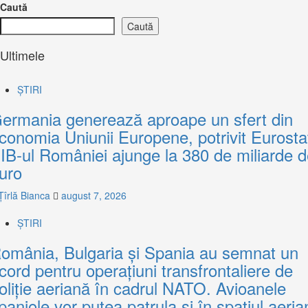
Caută
Caută
Ultimele
ȘTIRI
ermania generează aproape un sfert din
conomia Uniunii Europene, potrivit Eurosta
IB-ul României ajunge la 380 de miliarde 
uro
Țîrlă Bianca
august 7, 2026
ȘTIRI
omânia, Bulgaria și Spania au semnat un
cord pentru operațiuni transfrontaliere de
oliție aeriană în cadrul NATO. Avioanele
paniole vor putea patrula și în spațiul aeria