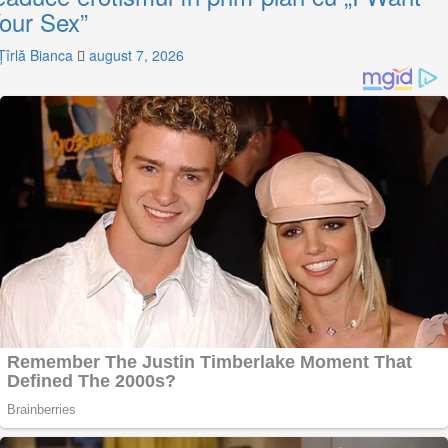
our Sex”
Țîrlă Bianca
august 7, 2026