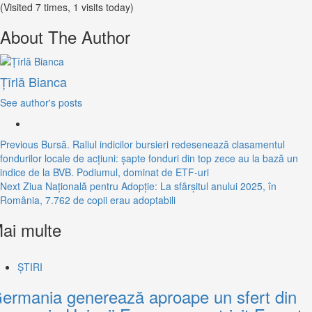
(Visited 7 times, 1 visits today)
About The Author
Țîrlă Bianca
See author's posts
Continue
Previous
Bursă. Raliul indicilor bursieri redesenează clasamentul
fondurilor locale de acţiuni: şapte fonduri din top zece au la bază un
Reading
indice de la BVB. Podiumul, dominat de ETF-uri
Next
Ziua Națională pentru Adopție: La sfârșitul anului 2025, în
România, 7.762 de copii erau adoptabili
ai multe
ȘTIRI
ermania generează aproape un sfert din