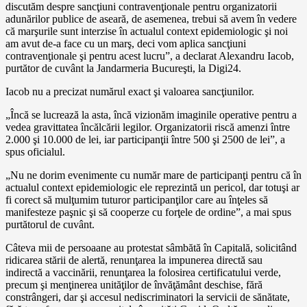
discutăm despre sancţiuni contravenţionale pentru organizatorii
adunărilor publice de aseară, de asemenea, trebui să avem în vedere
că marşurile sunt interzise în actualul context epidemiologic şi noi
am avut de-a face cu un marş, deci vom aplica sancţiuni
contravenţionale şi pentru acest lucru”, a declarat Alexandru Iacob,
purtător de cuvânt la Jandarmeria Bucureşti, la Digi24.
Iacob nu a precizat numărul exact şi valoarea sancţiunilor.
„Încă se lucrează la asta, încă vizionăm imaginile operative pentru a
vedea gravittatea încălcării legilor. Organizatorii riscă amenzi între
2.000 şi 10.000 de lei, iar participanţii între 500 şi 2500 de lei”, a
spus oficialul.
„Nu ne dorim evenimente cu număr mare de participanţi pentru că în
actualul context epidemiologic ele reprezintă un pericol, dar totuşi ar
fi corect să mulţumim tuturor participanţilor care au înţeles să
manifesteze paşnic şi să cooperze cu forţele de ordine”, a mai spus
purtătorul de cuvânt.
Câteva mii de persoaane au protestat sâmbătă în Capitală, solicitând
ridicarea stării de alertă, renunţarea la impunerea directă sau
indirectă a vaccinării, renunţarea la folosirea certificatului verde,
precum şi menţinerea unităţilor de învăţământ deschise, fără
constrângeri, dar şi accesul nediscriminatori la servicii de sănătate,