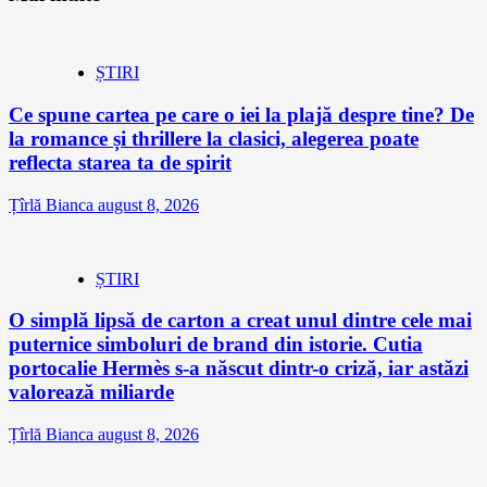
ȘTIRI
Ce spune cartea pe care o iei la plajă despre tine? De
la romance și thrillere la clasici, alegerea poate
reflecta starea ta de spirit
Țîrlă Bianca
august 8, 2026
ȘTIRI
O simplă lipsă de carton a creat unul dintre cele mai
puternice simboluri de brand din istorie. Cutia
portocalie Hermès s-a născut dintr-o criză, iar astăzi
valorează miliarde
Țîrlă Bianca
august 8, 2026