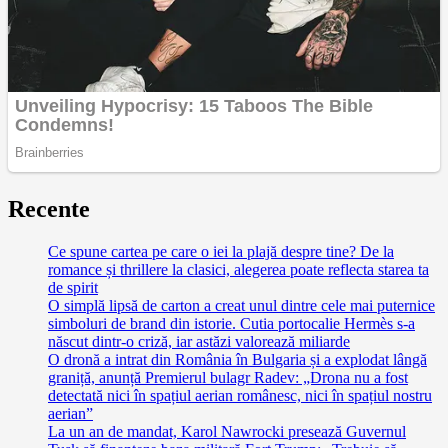
Recente
Ce spune cartea pe care o iei la plajă despre tine? De la
romance și thrillere la clasici, alegerea poate reflecta starea ta
de spirit
O simplă lipsă de carton a creat unul dintre cele mai puternice
simboluri de brand din istorie. Cutia portocalie Hermès s-a
născut dintr-o criză, iar astăzi valorează miliarde
O dronă a intrat din România în Bulgaria și a explodat lângă
graniță, anunță Premierul bulagr Radev: „Drona nu a fost
detectată nici în spațiul aerian românesc, nici în spațiul nostru
aerian”
La un an de mandat, Karol Nawrocki presează Guvernul