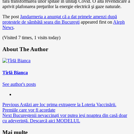
fără transformarea unor spitale în unităţi Covid. O altă revendicare a
aprivit plafonarea preţurilor la energie electrică şi gaze naturale.
The post
Jandarmeria a anunțat că a dat primele amenzi după
protestele de sâmbătă seara din Bucureşti
appeared first on
Aleph
News
.
(Visited 7 times, 1 visits today)
About The Author
Țîrlă Bianca
See author's posts
Continue
Previous
Astăzi are loc prima extragere la Loteria Vaccinării.
Premiile care vor fi acordate
Reading
Next
Bucureștenii nevaccinați vor putea ieşi noaptea din casă doar
cu adeverință. Descarcă aici MODELUL
Mai multe