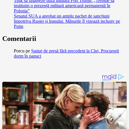
Tusk să finanțeze baza militară Fort Trump: „Trebuie să
instituim o prezență militară americană permanentă în
Polonia”
Senatul SUA a aprobat un amplu pachet de sancțiuni
împotriva Rusiei și Iranului. Măsurile îl vizează inclusiv pe
Putin
Comentarii
Porcu
pe
Șantaj de presă fără precedent la Cluj. Procurorii
dorm în papuci