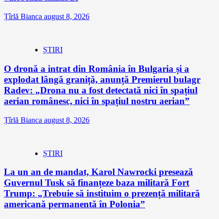
Țîrlă Bianca
august 8, 2026
ȘTIRI
O dronă a intrat din România în Bulgaria și a
explodat lângă graniță, anunță Premierul bulagr
Radev: „Drona nu a fost detectată nici în spațiul
aerian românesc, nici în spațiul nostru aerian”
Țîrlă Bianca
august 8, 2026
ȘTIRI
La un an de mandat, Karol Nawrocki presează
Guvernul Tusk să finanțeze baza militară Fort
Trump: „Trebuie să instituim o prezență militară
americană permanentă în Polonia”