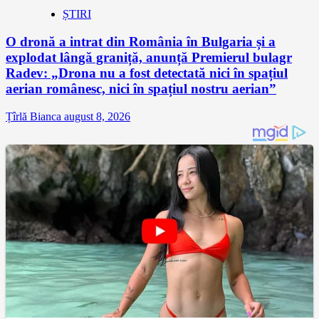
ȘTIRI
O dronă a intrat din România în Bulgaria și a
explodat lângă graniță, anunță Premierul bulagr
Radev: „Drona nu a fost detectată nici în spațiul
aerian românesc, nici în spațiul nostru aerian”
Țîrlă Bianca
august 8, 2026