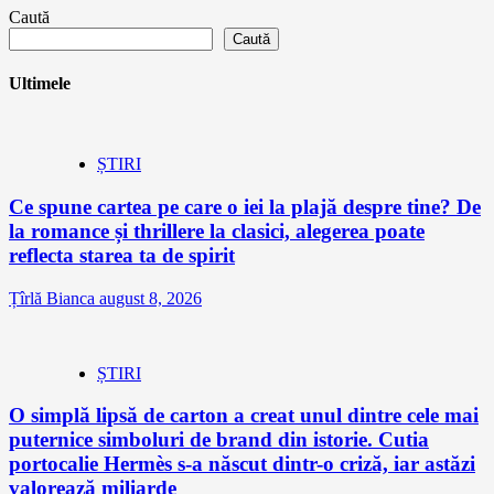
Caută
Caută
Ultimele
ȘTIRI
Ce spune cartea pe care o iei la plajă despre tine? De
la romance și thrillere la clasici, alegerea poate
reflecta starea ta de spirit
Țîrlă Bianca
august 8, 2026
ȘTIRI
O simplă lipsă de carton a creat unul dintre cele mai
puternice simboluri de brand din istorie. Cutia
portocalie Hermès s-a născut dintr-o criză, iar astăzi
valorează miliarde