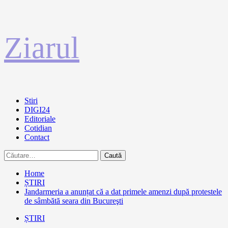
Sari
Ziarul
la
conținut
Primary
Stiri
Menu
DIGI24
Editoriale
Cotidian
Contact
Caută
după:
Home
ȘTIRI
Jandarmeria a anunțat că a dat primele amenzi după protestele
de sâmbătă seara din Bucureşti
ȘTIRI