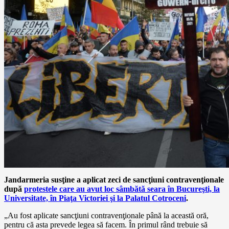
Jandarmeria susţine a aplicat zeci de sancţiuni contravenţionale
după
protestele care au avut loc sâmbătă seara în Bucureşti, la
Universitate, în Piaţa Victoriei şi la Palatul Cotroceni
.
„Au fost aplicate sancţiuni contravenţionale până la această oră,
pentru că asta prevede legea să facem. În primul rând trebuie să