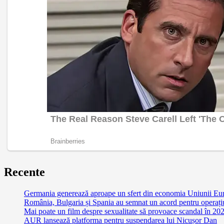
Recente
Germania generează aproape un sfert din economia Uniunii Euro
România, Bulgaria și Spania au semnat un acord pentru operațiuni
Mai poate un film despre sexualitate să provoace scandal în 2
AUR lansează platforma pentru suspendarea lui Nicușor Dan