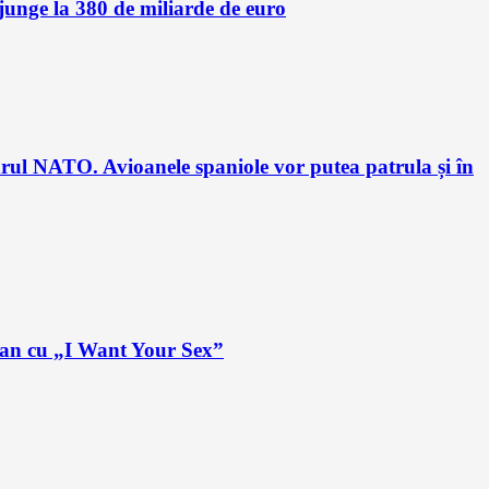
unge la 380 de miliarde de euro
drul NATO. Avioanele spaniole vor putea patrula și în
plan cu „I Want Your Sex”