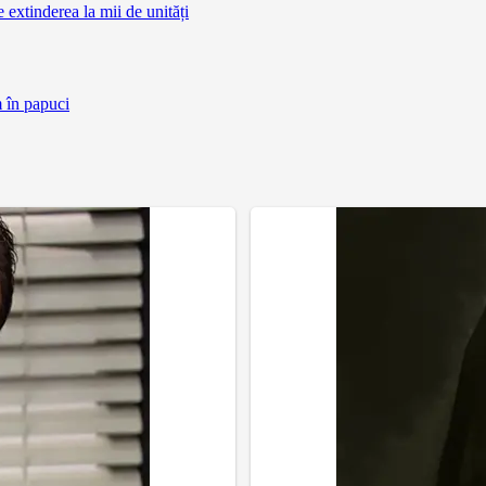
extinderea la mii de unități
m în papuci