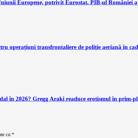
iunii Europene, potrivit Eurostat. PIB-ul României aj
u operațiuni transfrontaliere de poliție aeriană în ca
andal în 2026? Gregg Araki readuce erotismul în prim-
ate cu
*