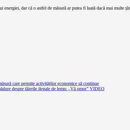
i energiei, dar că o astfel de măsură ar putea fi luată dacă mai multe țăr
măsură care permite activităților economice să continue
în pădure despre tăierile ilegale de lemn: „Vă omor” VIDEO