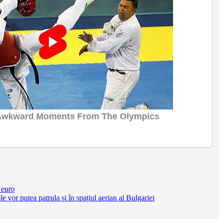
 euro
vor putea patrula și în spațiul aerian al Bulgariei