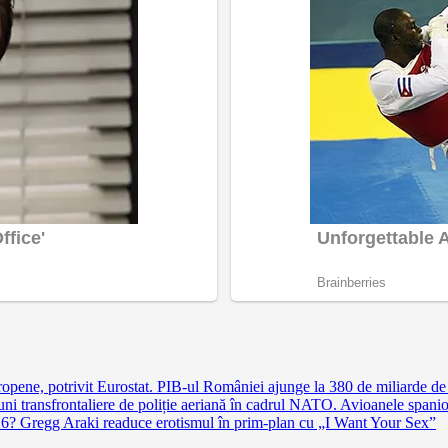
pene, potrivit Eurostat. PIB-ul României ajunge la 380 de miliarde de
 transfrontaliere de poliție aeriană în cadrul NATO. Avioanele spaniole 
026? Gregg Araki readuce erotismul în prim-plan cu „I Want Your Sex”