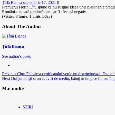
Țîrlă Bianca
septembrie 17, 2021
0
Premierul Florin Cîțu spune că nu susţine ideea unei plafonări a prețulu
România, ca țară producătoare, ar fi afectată negativ.
(Visited 8 times, 1 visits today)
About The Author
Țîrlă Bianca
See author's posts
Continue
Previous
Cîțu: Folosirea certificatului verde nu discriminează. Este o 
Next
Doi jurnaliști și un activist de mediu, bătuți în timp ce filmau 
Reading
Mai multe
ȘTIRI