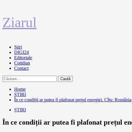
Sari
Ziarul
la
conținut
Primary
Stiri
Menu
DIGI24
Editoriale
Cotidian
Contact
Caută
după:
Home
ȘTIRI
În ce condiții ar putea fi plafonat prețul energiei. Cîțu: România,
ȘTIRI
În ce condiții ar putea fi plafonat prețul e