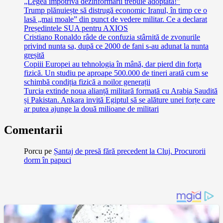
„Legea împotriva dezinformării trebuie adoptată!”
Trump plănuiește să distrugă economic Iranul, în timp ce o
lasă „mai moale” din punct de vedere militar. Ce a declarat
Președintele SUA pentru AXIOS
Cristiano Ronaldo râde de confuzia stârnită de zvonurile
privind nunta sa, după ce 2000 de fani s-au adunat la nunta
greșită
Copiii Europei au tehnologia în mână, dar pierd din forța
fizică. Un studiu pe aproape 500.000 de tineri arată cum se
schimbă condiția fizică a noilor generații
Turcia extinde noua alianță militară formată cu Arabia Saudită
și Pakistan. Ankara invită Egiptul să se alăture unei forțe care
ar putea ajunge la două milioane de militari
Comentarii
Porcu
pe
Șantaj de presă fără precedent la Cluj. Procurorii
dorm în papuci