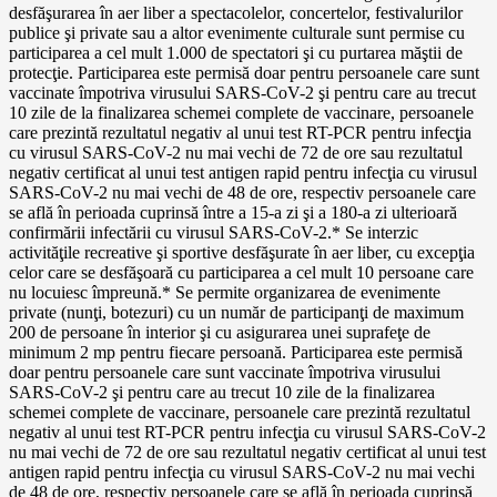
desfăşurarea în aer liber a spectacolelor, concertelor, festivalurilor
publice şi private sau a altor evenimente culturale sunt permise cu
participarea a cel mult 1.000 de spectatori şi cu purtarea măştii de
protecţie. Participarea este permisă doar pentru persoanele care sunt
vaccinate împotriva virusului SARS-CoV-2 şi pentru care au trecut
10 zile de la finalizarea schemei complete de vaccinare, persoanele
care prezintă rezultatul negativ al unui test RT-PCR pentru infecţia
cu virusul SARS-CoV-2 nu mai vechi de 72 de ore sau rezultatul
negativ certificat al unui test antigen rapid pentru infecţia cu virusul
SARS-CoV-2 nu mai vechi de 48 de ore, respectiv persoanele care
se află în perioada cuprinsă între a 15-a zi şi a 180-a zi ulterioară
confirmării infectării cu virusul SARS-CoV-2.* Se interzic
activităţile recreative şi sportive desfăşurate în aer liber, cu excepţia
celor care se desfăşoară cu participarea a cel mult 10 persoane care
nu locuiesc împreună.* Se permite organizarea de evenimente
private (nunţi, botezuri) cu un număr de participanţi de maximum
200 de persoane în interior şi cu asigurarea unei suprafeţe de
minimum 2 mp pentru fiecare persoană. Participarea este permisă
doar pentru persoanele care sunt vaccinate împotriva virusului
SARS-CoV-2 şi pentru care au trecut 10 zile de la finalizarea
schemei complete de vaccinare, persoanele care prezintă rezultatul
negativ al unui test RT-PCR pentru infecţia cu virusul SARS-CoV-2
nu mai vechi de 72 de ore sau rezultatul negativ certificat al unui test
antigen rapid pentru infecţia cu virusul SARS-CoV-2 nu mai vechi
de 48 de ore, respectiv persoanele care se află în perioada cuprinsă