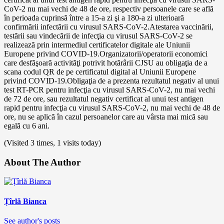
CoV-2 nu mai vechi de 48 de ore, respectiv persoanele care se află
în perioada cuprinsă între a 15-a zi şi a 180-a zi ulterioară
confirmării infectării cu virusul SARS-CoV-2.Atestarea vaccinării,
testării sau vindecării de infecţia cu virusul SARS-CoV-2 se
realizează prin intermediul certificatelor digitale ale Uniunii
Europene privind COVID-19.Organizatorii/operatorii economici
care desfăşoară activităţi potrivit hotărârii CJSU au obligaţia de a
scana codul QR de pe certificatul digital al Uniunii Europene
privind COVID-19.Obligaţia de a prezenta rezultatul negativ al unui
test RT-PCR pentru infecţia cu virusul SARS-CoV-2, nu mai vechi
de 72 de ore, sau rezultatul negativ certificat al unui test antigen
rapid pentru infecţia cu virusul SARS-CoV-2, nu mai vechi de 48 de
ore, nu se aplică în cazul persoanelor care au vârsta mai mică sau
egală cu 6 ani.
(Visited 3 times, 1 visits today)
About The Author
Țîrlă Bianca
See author's posts