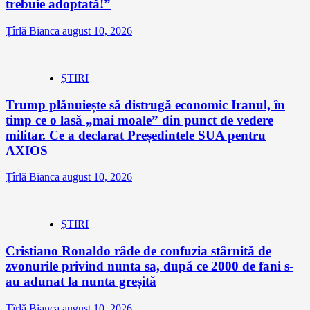
trebuie adoptată!”
Țîrlă Bianca
august 10, 2026
ȘTIRI
Trump plănuiește să distrugă economic Iranul, în
timp ce o lasă „mai moale” din punct de vedere
militar. Ce a declarat Președintele SUA pentru
AXIOS
Țîrlă Bianca
august 10, 2026
ȘTIRI
Cristiano Ronaldo râde de confuzia stârnită de
zvonurile privind nunta sa, după ce 2000 de fani s-
au adunat la nunta greșită
Țîrlă Bianca
august 10, 2026