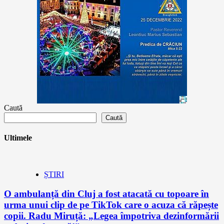
Caută
Caută
Ultimele
ȘTIRI
O ambulanță din Cluj a fost atacată cu topoare în
urma unui clip de pe TikTok care o acuza că răpește
copii. Radu Miruță: „Legea împotriva dezinformării