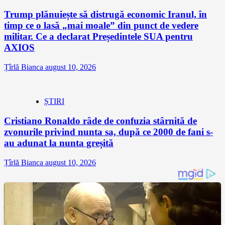
Trump plănuiește să distrugă economic Iranul, în
timp ce o lasă „mai moale” din punct de vedere
militar. Ce a declarat Președintele SUA pentru
AXIOS
Țîrlă Bianca
august 10, 2026
ȘTIRI
Cristiano Ronaldo râde de confuzia stârnită de
zvonurile privind nunta sa, după ce 2000 de fani s-
au adunat la nunta greșită
Țîrlă Bianca
august 10, 2026