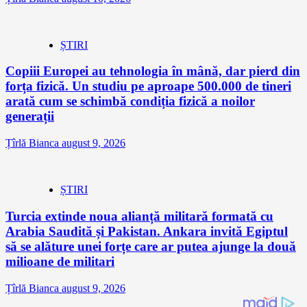
ȘTIRI
Copiii Europei au tehnologia în mână, dar pierd din
forța fizică. Un studiu pe aproape 500.000 de tineri
arată cum se schimbă condiția fizică a noilor
generații
Țîrlă Bianca
august 9, 2026
ȘTIRI
Turcia extinde noua alianță militară formată cu
Arabia Saudită și Pakistan. Ankara invită Egiptul
să se alăture unei forțe care ar putea ajunge la două
milioane de militari
Țîrlă Bianca
august 9, 2026