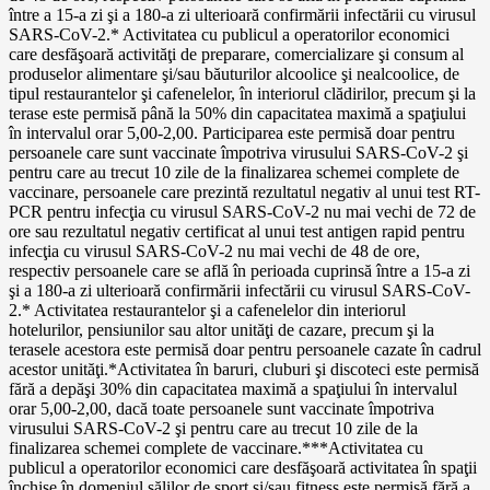
între a 15-a zi şi a 180-a zi ulterioară confirmării infectării cu virusul
SARS-CoV-2.* Activitatea cu publicul a operatorilor economici
care desfăşoară activităţi de preparare, comercializare şi consum al
produselor alimentare şi/sau băuturilor alcoolice şi nealcoolice, de
tipul restaurantelor şi cafenelelor, în interiorul clădirilor, precum şi la
terase este permisă până la 50% din capacitatea maximă a spaţiului
în intervalul orar 5,00-2,00. Participarea este permisă doar pentru
persoanele care sunt vaccinate împotriva virusului SARS-CoV-2 şi
pentru care au trecut 10 zile de la finalizarea schemei complete de
vaccinare, persoanele care prezintă rezultatul negativ al unui test RT-
PCR pentru infecţia cu virusul SARS-CoV-2 nu mai vechi de 72 de
ore sau rezultatul negativ certificat al unui test antigen rapid pentru
infecţia cu virusul SARS-CoV-2 nu mai vechi de 48 de ore,
respectiv persoanele care se află în perioada cuprinsă între a 15-a zi
şi a 180-a zi ulterioară confirmării infectării cu virusul SARS-CoV-
2.* Activitatea restaurantelor şi a cafenelelor din interiorul
hotelurilor, pensiunilor sau altor unităţi de cazare, precum şi la
terasele acestora este permisă doar pentru persoanele cazate în cadrul
acestor unităţi.*Activitatea în baruri, cluburi şi discoteci este permisă
fără a depăşi 30% din capacitatea maximă a spaţiului în intervalul
orar 5,00-2,00, dacă toate persoanele sunt vaccinate împotriva
virusului SARS-CoV-2 şi pentru care au trecut 10 zile de la
finalizarea schemei complete de vaccinare.***Activitatea cu
publicul a operatorilor economici care desfăşoară activitatea în spaţii
închise în domeniul sălilor de sport şi/sau fitness este permisă fără a