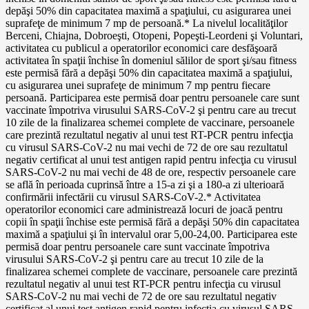
depăşi 50% din capacitatea maximă a spaţiului, cu asigurarea unei
suprafeţe de minimum 7 mp de persoană.* La nivelul localităţilor
Berceni, Chiajna, Dobroeşti, Otopeni, Popeşti-Leordeni şi Voluntari,
activitatea cu publicul a operatorilor economici care desfăşoară
activitatea în spaţii închise în domeniul sălilor de sport şi/sau fitness
este permisă fără a depăşi 50% din capacitatea maximă a spaţiului,
cu asigurarea unei suprafeţe de minimum 7 mp pentru fiecare
persoană. Participarea este permisă doar pentru persoanele care sunt
vaccinate împotriva virusului SARS-CoV-2 şi pentru care au trecut
10 zile de la finalizarea schemei complete de vaccinare, persoanele
care prezintă rezultatul negativ al unui test RT-PCR pentru infecţia
cu virusul SARS-CoV-2 nu mai vechi de 72 de ore sau rezultatul
negativ certificat al unui test antigen rapid pentru infecţia cu virusul
SARS-CoV-2 nu mai vechi de 48 de ore, respectiv persoanele care
se află în perioada cuprinsă între a 15-a zi şi a 180-a zi ulterioară
confirmării infectării cu virusul SARS-CoV-2.* Activitatea
operatorilor economici care administrează locuri de joacă pentru
copii în spaţii închise este permisă fără a depăşi 50% din capacitatea
maximă a spaţiului şi în intervalul orar 5,00-24,00. Participarea este
permisă doar pentru persoanele care sunt vaccinate împotriva
virusului SARS-CoV-2 şi pentru care au trecut 10 zile de la
finalizarea schemei complete de vaccinare, persoanele care prezintă
rezultatul negativ al unui test RT-PCR pentru infecţia cu virusul
SARS-CoV-2 nu mai vechi de 72 de ore sau rezultatul negativ
certificat al unui test antigen rapid pentru infecţia cu virusul SARS-