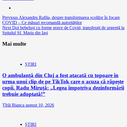
Continue
Previous
Alexandru Rafila, despre transformarea școlilor în focare
COVID – Ce măsuri recomandă autorităților
Reading
Next
Doi bebeluși cu forme grave de Covid, transferați de urgență la
Spitalul Sf. Maria din Iași
Mai multe
ȘTIRI
O ambulanță din Cluj a fost atacată cu topoare în
urma unui clip de pe TikTok care o acuza că răpește
copii. Radu Miruță: „Legea împotriva dezinformării
trebuie adoptată!”
Țîrlă Bianca
august 10, 2026
ȘTIRI