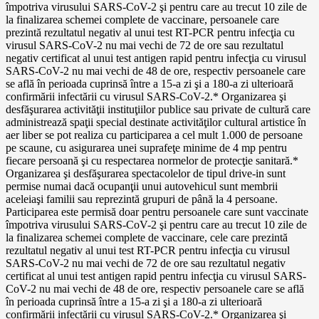
împotriva virusului SARS-CoV-2 şi pentru care au trecut 10 zile de
la finalizarea schemei complete de vaccinare, persoanele care
prezintă rezultatul negativ al unui test RT-PCR pentru infecţia cu
virusul SARS-CoV-2 nu mai vechi de 72 de ore sau rezultatul
negativ certificat al unui test antigen rapid pentru infecţia cu virusul
SARS-CoV-2 nu mai vechi de 48 de ore, respectiv persoanele care
se află în perioada cuprinsă între a 15-a zi şi a 180-a zi ulterioară
confirmării infectării cu virusul SARS-CoV-2.* Organizarea şi
desfăşurarea activităţii instituţiilor publice sau private de cultură care
administrează spaţii special destinate activităţilor cultural artistice în
aer liber se pot realiza cu participarea a cel mult 1.000 de persoane
pe scaune, cu asigurarea unei suprafeţe minime de 4 mp pentru
fiecare persoană şi cu respectarea normelor de protecţie sanitară.*
Organizarea şi desfăşurarea spectacolelor de tipul drive-in sunt
permise numai dacă ocupanţii unui autovehicul sunt membrii
aceleiaşi familii sau reprezintă grupuri de până la 4 persoane.
Participarea este permisă doar pentru persoanele care sunt vaccinate
împotriva virusului SARS-CoV-2 şi pentru care au trecut 10 zile de
la finalizarea schemei complete de vaccinare, cele care prezintă
rezultatul negativ al unui test RT-PCR pentru infecţia cu virusul
SARS-CoV-2 nu mai vechi de 72 de ore sau rezultatul negativ
certificat al unui test antigen rapid pentru infecţia cu virusul SARS-
CoV-2 nu mai vechi de 48 de ore, respectiv persoanele care se află
în perioada cuprinsă între a 15-a zi şi a 180-a zi ulterioară
confirmării infectării cu virusul SARS-CoV-2.* Organizarea şi