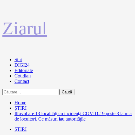
Sari
Ziarul
la
conținut
Primary
Stiri
Menu
DIGI24
Editoriale
Cotidian
Contact
Caută
după:
Home
ȘTIRI
Ilfovul are 13 localităţi cu incidenţă COVID-19 peste 3 la mia
de locuitori. Ce măsuri iau autoritățile
ȘTIRI