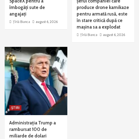
SpaceX pentru a
șeful companiei care
îmbogăți sute de
produce drone kamikaze
angajați
pentru armată rusă, este
în stare critică după ce
Țîrlă Bianca
august 6, 2026
mașina sa a explodat
Țîrlă Bianca
august 6, 2026
ȘTIRI
Administrația Trump a
rambursat 100 de
miliarde de dolari