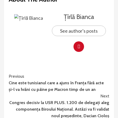
Țîrlă Bianca
See author's posts
Continue
Previous
Cine este tunisianul care a ajuns în Franța fără acte
Reading
și-l va hrăni cu pâine pe Macron timp de un an
Next
Congres decisiv la USR PLUS. 1.200 de delegaţi aleg
componenţa Biroului Naţional. Astăzi va fi validat
noul preşedinte, Dacian Cioloș