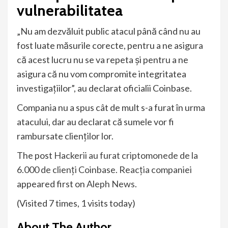
vulnerabilitatea
„Nu am dezvăluit public atacul până când nu au
fost luate măsurile corecte, pentru a ne asigura
că acest lucru nu se va repeta și pentru a ne
asigura că nu vom compromite integritatea
investigațiilor”, au declarat oficialii Coinbase.
Compania nu a spus cât de mult s-a furat în urma
atacului, dar au declarat că sumele vor fi
rambursate clienților lor.
The post
Hackerii au furat criptomonede de la
6.000 de clienți Coinbase. Reacția companiei
appeared first on
Aleph News
.
(Visited 7 times, 1 visits today)
About The Author