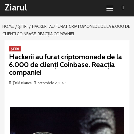
Primary
Sari
Ziarul
Menu
la
conținut
HOME
ȘTIRI
HACKERII AU FURAT CRIPTOMONEDE DE LA 6.000 DE
CLIENȚI COINBASE. REACȚIA COMPANIEI
ȘTIRI
Hackerii au furat criptomonede de la
6.000 de clienți Coinbase. Reacția
companiei
Țîrlă Bianca
octombrie 2, 2021