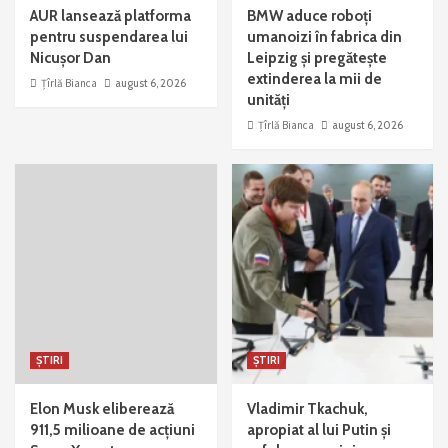
AUR lansează platforma
BMW aduce roboți
pentru suspendarea lui
umanoizi în fabrica din
Nicușor Dan
Leipzig și pregătește
extinderea la mii de
Țîrlă Bianca
august 6, 2026
unități
Țîrlă Bianca
august 6, 2026
ȘTIRI
ȘTIRI
Elon Musk eliberează
Vladimir Tkachuk,
911,5 milioane de acțiuni
apropiat al lui Putin și