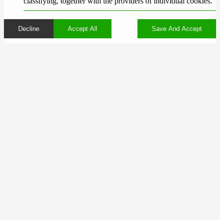
classifying, together with the providers of individual cookies.
Decline
Accept All
Save And Accept