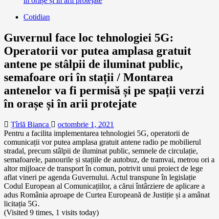
în orașe și în arii protejate
Cotidian
Guvernul face loc tehnologiei 5G:
Operatorii vor putea amplasa gratuit
antene pe stâlpii de iluminat public,
semafoare ori în stații / Montarea
antenelor va fi permisă și pe spații verzi
în orașe și în arii protejate
Țîrlă Bianca
octombrie 1, 2021
Pentru a facilita implementarea tehnologiei 5G, operatorii de
comunicații vor putea amplasa gratuit antene radio pe mobilierul
stradal, precum stâlpii de iluminat public, semnele de circulație,
semafoarele, panourile și stațiile de autobuz, de tramvai, metrou ori a
altor mijloace de transport în comun, potrivit unui proiect de lege
aflat vineri pe agenda Guvernului. Actul transpune în legislație
Codul European al Comunicațiilor, a cărui întârziere de aplicare a
adus România aproape de Curtea Europeană de Justiție și a amânat
licitația 5G.
(Visited 9 times, 1 visits today)