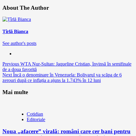
About The Author
Țîrlă Bianca
See author's posts
Continue
Previous
WTA Nur-Sultan: Jaqueline Cristian, învinsă în semifinale
de a doua favorită
Reading
Next
Încă o denominare în Venezuela: Bolivarul va scăpa de 6
zerouri după ce inflația a ajuns la 1.743% în 12 luni
Mai multe
Cotidian
Editoriale
Noua „afacere” virală: români care cer bani pentru