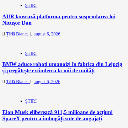
ȘTIRI
AUR lansează platforma pentru suspendarea lui
Nicușor Dan
Țîrlă Bianca
august 6, 2026
ȘTIRI
BMW aduce roboți umanoizi în fabrica din Leipzig
și pregătește extinderea la mii de unități
Țîrlă Bianca
august 6, 2026
ȘTIRI
Elon Musk eliberează 911,5 milioane de acțiuni
SpaceX pentru a îmbogăți sute de angajați