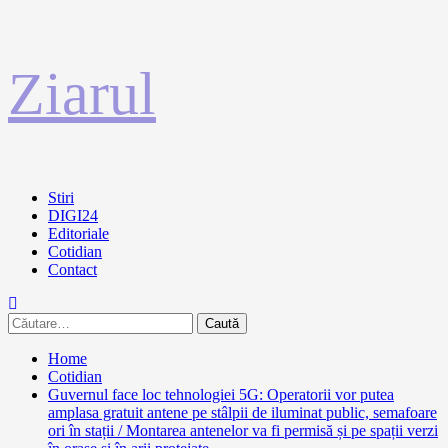
Sari
Ziarul
la
conținut
Primary
Stiri
Menu
DIGI24
Editoriale
Cotidian
Contact
Caută
după:
Home
Cotidian
Guvernul face loc tehnologiei 5G: Operatorii vor putea
amplasa gratuit antene pe stâlpii de iluminat public, semafoare
ori în stații / Montarea antenelor va fi permisă și pe spații verzi