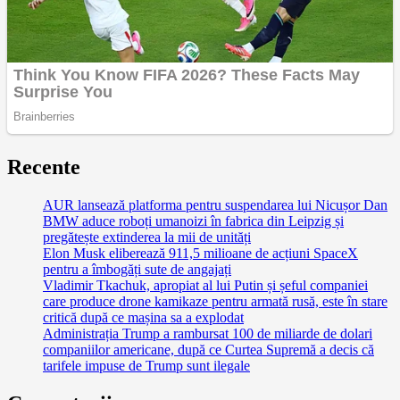
Recente
AUR lansează platforma pentru suspendarea lui Nicușor Dan
BMW aduce roboți umanoizi în fabrica din Leipzig și
pregătește extinderea la mii de unități
Elon Musk eliberează 911,5 milioane de acțiuni SpaceX
pentru a îmbogăți sute de angajați
Vladimir Tkachuk, apropiat al lui Putin și șeful companiei
care produce drone kamikaze pentru armată rusă, este în stare
critică după ce mașina sa a explodat
Administrația Trump a rambursat 100 de miliarde de dolari
companiilor americane, după ce Curtea Supremă a decis că
tarifele impuse de Trump sunt ilegale