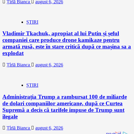
Țîrlă Bianca
august 6, 2026
ȘTIRI
Vladimir Tkachuk, apropiat al lui Putin și șeful
companiei care produce drone kamikaze pentru
armată rusă, este în stare critică după ce mașina sa a
explodat
Țîrlă Bianca
august 6, 2026
ȘTIRI
Administrația Trump a rambursat 100 de miliarde
de dolari companiilor americane, după ce Curtea
Supremă a decis că tarifele impuse de Trump sunt
ilegale
Țîrlă Bianca
august 6, 2026