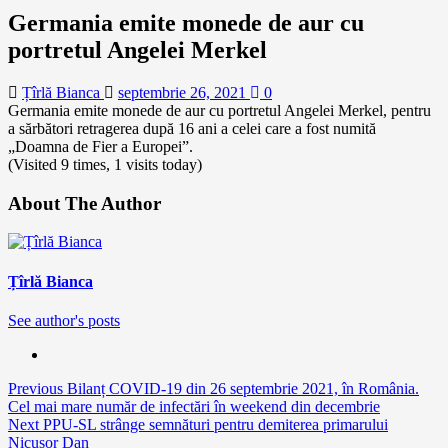
Germania emite monede de aur cu
portretul Angelei Merkel
Țîrlă Bianca
septembrie 26, 2021
0
Germania emite monede de aur cu portretul Angelei Merkel, pentru
a sărbători retragerea după 16 ani a celei care a fost numită
„Doamna de Fier a Europei”.
(Visited 9 times, 1 visits today)
About The Author
Țîrlă Bianca
See author's posts
Continue
Previous
Bilanț COVID-19 din 26 septembrie 2021, în România.
Cel mai mare număr de infectări în weekend din decembrie
Reading
Next
PPU-SL strânge semnături pentru demiterea primarului
Nicușor Dan