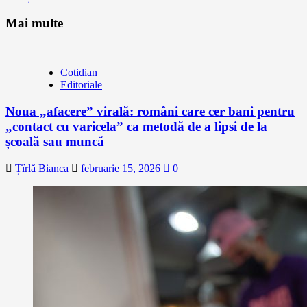
Mai multe
Cotidian
Editoriale
Noua „afacere” virală: români care cer bani pentru
„contact cu varicela” ca metodă de a lipsi de la
școală sau muncă
Țîrlă Bianca
februarie 15, 2026
0