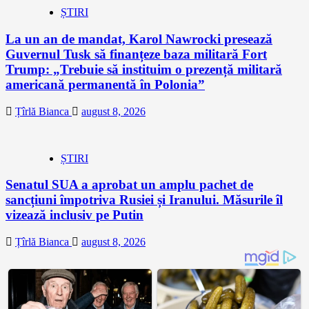
ȘTIRI
La un an de mandat, Karol Nawrocki presează
Guvernul Tusk să finanțeze baza militară Fort
Trump: „Trebuie să instituim o prezență militară
americană permanentă în Polonia”
Țîrlă Bianca
august 8, 2026
ȘTIRI
Senatul SUA a aprobat un amplu pachet de
sancțiuni împotriva Rusiei și Iranului. Măsurile îl
vizează inclusiv pe Putin
Țîrlă Bianca
august 8, 2026