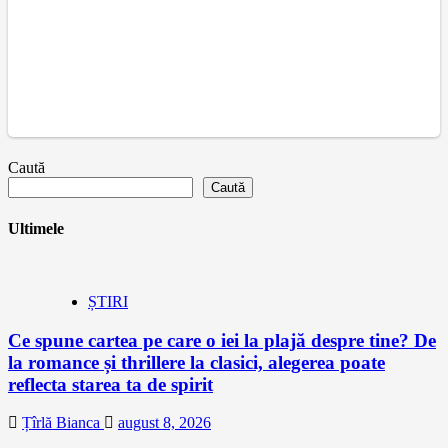
Caută
Caută
Ultimele
ȘTIRI
Ce spune cartea pe care o iei la plajă despre tine? De
la romance și thrillere la clasici, alegerea poate
reflecta starea ta de spirit
Țîrlă Bianca
august 8, 2026