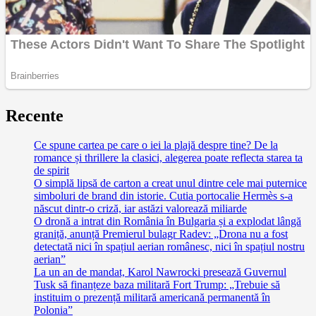
Recente
Ce spune cartea pe care o iei la plajă despre tine? De la
romance și thrillere la clasici, alegerea poate reflecta starea ta
de spirit
O simplă lipsă de carton a creat unul dintre cele mai puternice
simboluri de brand din istorie. Cutia portocalie Hermès s-a
născut dintr-o criză, iar astăzi valorează miliarde
O dronă a intrat din România în Bulgaria și a explodat lângă
graniță, anunță Premierul bulagr Radev: „Drona nu a fost
detectată nici în spațiul aerian românesc, nici în spațiul nostru
aerian”
La un an de mandat, Karol Nawrocki presează Guvernul
Tusk să finanțeze baza militară Fort Trump: „Trebuie să
instituim o prezență militară americană permanentă în
Polonia”