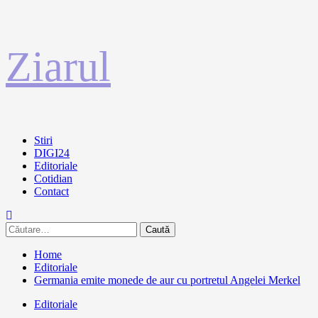
Sari
Ziarul
la
conținut
Primary
Stiri
Menu
DIGI24
Editoriale
Cotidian
Contact
Caută
după:
Home
Editoriale
Germania emite monede de aur cu portretul Angelei Merkel
Editoriale