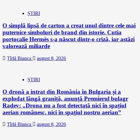
ȘTIRI
O simplă lipsă de carton a creat unul dintre cele mai
puternice simboluri de brand din istorie. Cutia
portocalie Hermès s-a născut dintr-o criză, iar astăzi
valorează miliarde
Țîrlă Bianca
august 8, 2026
ȘTIRI
O dronă a intrat din România în Bulgaria și a
explodat lângă graniță, anunță Premierul bulagr
Radev: „Drona nu a fost detectată nici în spațiul
aerian românesc, nici în spațiul nostru aerian”
Țîrlă Bianca
august 8, 2026