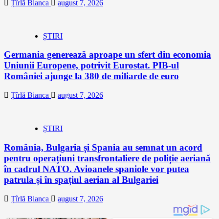
Țîrlă Bianca
august 7, 2026
ȘTIRI
Germania generează aproape un sfert din economia
Uniunii Europene, potrivit Eurostat. PIB-ul
României ajunge la 380 de miliarde de euro
Țîrlă Bianca
august 7, 2026
ȘTIRI
România, Bulgaria și Spania au semnat un acord
pentru operațiuni transfrontaliere de poliție aeriană
în cadrul NATO. Avioanele spaniole vor putea
patrula și în spațiul aerian al Bulgariei
Țîrlă Bianca
august 7, 2026