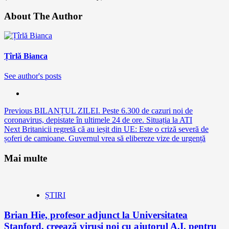
About The Author
Țîrlă Bianca
See author's posts
Continue
Previous
BILANȚUL ZILEI. Peste 6.300 de cazuri noi de
coronavirus, depistate în ultimele 24 de ore. Situația la ATI
Reading
Next
Britanicii regretă că au ieșit din UE: Este o criză severă de
șoferi de camioane. Guvernul vrea să elibereze vize de urgență
Mai multe
ȘTIRI
Brian Hie, profesor adjunct la Universitatea
Stanford, creează viruși noi cu ajutorul A.I. pentru