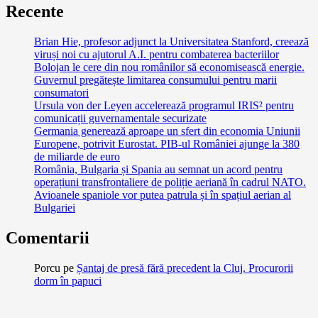
Recente
Brian Hie, profesor adjunct la Universitatea Stanford, creează
viruși noi cu ajutorul A.I. pentru combaterea bacteriilor
Bolojan le cere din nou românilor să economisească energie.
Guvernul pregătește limitarea consumului pentru marii
consumatori
Ursula von der Leyen accelerează programul IRIS² pentru
comunicații guvernamentale securizate
Germania generează aproape un sfert din economia Uniunii
Europene, potrivit Eurostat. PIB-ul României ajunge la 380
de miliarde de euro
România, Bulgaria și Spania au semnat un acord pentru
operațiuni transfrontaliere de poliție aeriană în cadrul NATO.
Avioanele spaniole vor putea patrula și în spațiul aerian al
Bulgariei
Comentarii
Porcu
pe
Șantaj de presă fără precedent la Cluj. Procurorii
dorm în papuci