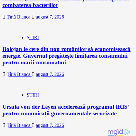
combaterea bacteriilor
Țîrlă Bianca
august 7, 2026
ȘTIRI
Bolojan le cere din nou românilor să economisească
energie. Guvernul pregătește limitarea consumului
pentru marii consumatori
Țîrlă Bianca
august 7, 2026
ȘTIRI
Ursula von der Leyen accelerează programul IRIS²
pentru comunicații guvernamentale securizate
Țîrlă Bianca
august 7, 2026