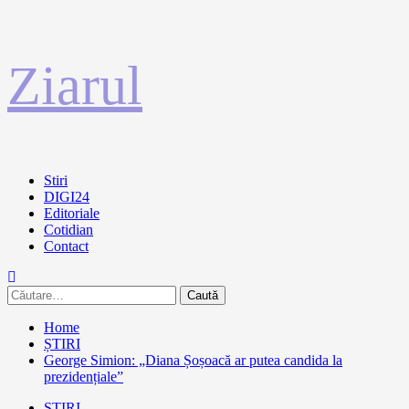
Sari
Ziarul
la
conținut
Primary
Stiri
Menu
DIGI24
Editoriale
Cotidian
Contact
Caută
după:
Home
ȘTIRI
George Simion: „Diana Șoșoacă ar putea candida la
prezidențiale”
ȘTIRI