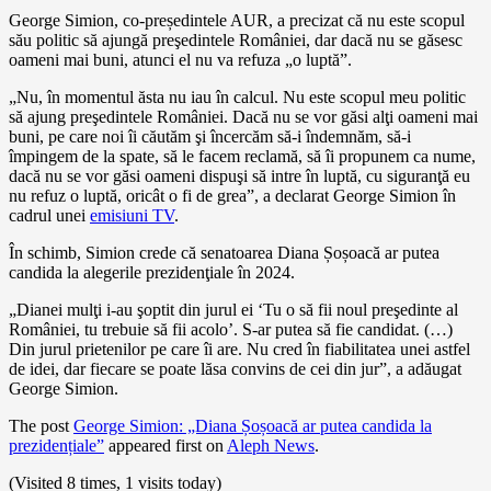
George Simion, co-președintele AUR, a precizat că nu este scopul
său politic să ajungă preşedintele României, dar dacă nu se găsesc
oameni mai buni, atunci el nu va refuza „o luptă”.
„Nu, în momentul ăsta nu iau în calcul. Nu este scopul meu politic
să ajung preşedintele României. Dacă nu se vor găsi alţi oameni mai
buni, pe care noi îi căutăm şi încercăm să-i îndemnăm, să-i
împingem de la spate, să le facem reclamă, să îi propunem ca nume,
dacă nu se vor găsi oameni dispuşi să intre în luptă, cu siguranţă eu
nu refuz o luptă, oricât o fi de grea”, a declarat George Simion în
cadrul unei
em
i
siuni TV
.
În schimb, Simion crede că senatoarea Diana Șoșoacă ar putea
candida la alegerile prezidenţiale în 2024.
„Dianei mulţi i-au şoptit din jurul ei ‘Tu o să fii noul preşedinte al
României, tu trebuie să fii acolo’. S-ar putea să fie candidat. (…)
Din jurul prietenilor pe care îi are. Nu cred în fiabilitatea unei astfel
de idei, dar fiecare se poate lăsa convins de cei din jur”, a adăugat
George Simion.
The post
George Simion: „Diana Șoșoacă ar putea candida la
prezidențiale”
appeared first on
Aleph News
.
(Visited 8 times, 1 visits today)