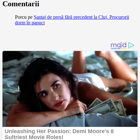
Comentarii
Porcu
pe
Șantaj de presă fără precedent la Cluj. Procurorii
dorm în papuci