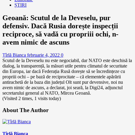
ȘTIRI
Geoană: Scutul de la Deveselu, pur
defensiv. Dacă Rusia dorește inspecții
reciproce, să vadă cu propriii ochi, n-
avem nimic de ascuns
Țîrlă Bianca
februarie 4, 2022
0
Scutul de la Deveselu nu este negociabil, dar NATO este deschisă la
dialog, la transparență, la măsuri utile pentru climatul de securitate
din Europa, iar dacă Federația Rusă dorește să se încredințeze cu
propriii ochi – pe bază de reciprocitate – că elementele apărării
antirachetă de la baza din județul Olt sunt pur devensive, noi nu
avem nimic de ascuns, a declarat, joi seară, la Digi24, adjunctul
secretarului general al NATO, Mircea Geoană.
(Visited 2 times, 1 visits today)
About The Author
Țîrlă Bianca