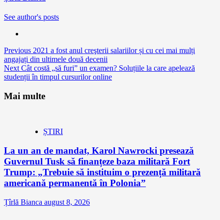
See author's posts
Continue
Previous
2021 a fost anul creşterii salariilor și cu cei mai mulți
angajați din ultimele două decenii
Reading
Next
Cât costă „să furi” un examen? Soluțiile la care apelează
studenții în timpul cursurilor online
Mai multe
ȘTIRI
La un an de mandat, Karol Nawrocki presează
Guvernul Tusk să finanțeze baza militară Fort
Trump: „Trebuie să instituim o prezență militară
americană permanentă în Polonia”
Țîrlă Bianca
august 8, 2026