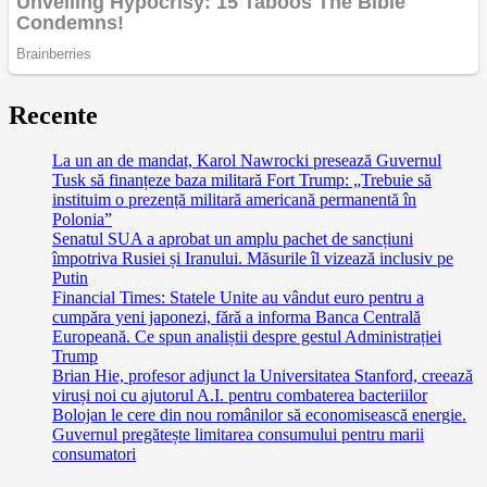
Recente
La un an de mandat, Karol Nawrocki presează Guvernul
Tusk să finanțeze baza militară Fort Trump: „Trebuie să
instituim o prezență militară americană permanentă în
Polonia”
Senatul SUA a aprobat un amplu pachet de sancțiuni
împotriva Rusiei și Iranului. Măsurile îl vizează inclusiv pe
Putin
Financial Times: Statele Unite au vândut euro pentru a
cumpăra yeni japonezi, fără a informa Banca Centrală
Europeană. Ce spun analiștii despre gestul Administrației
Trump
Brian Hie, profesor adjunct la Universitatea Stanford, creează
viruși noi cu ajutorul A.I. pentru combaterea bacteriilor
Bolojan le cere din nou românilor să economisească energie.
Guvernul pregătește limitarea consumului pentru marii
consumatori