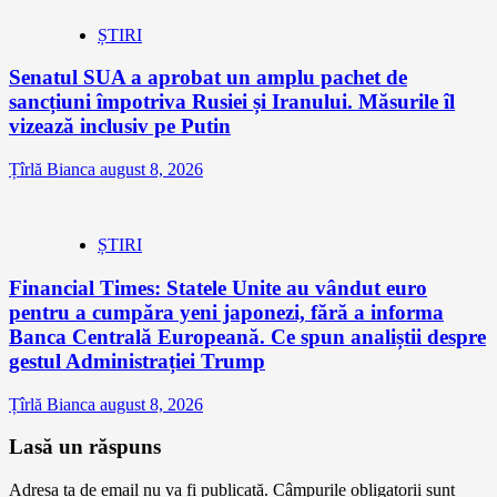
ȘTIRI
Senatul SUA a aprobat un amplu pachet de
sancțiuni împotriva Rusiei și Iranului. Măsurile îl
vizează inclusiv pe Putin
Țîrlă Bianca
august 8, 2026
ȘTIRI
Financial Times: Statele Unite au vândut euro
pentru a cumpăra yeni japonezi, fără a informa
Banca Centrală Europeană. Ce spun analiștii despre
gestul Administrației Trump
Țîrlă Bianca
august 8, 2026
Lasă un răspuns
Adresa ta de email nu va fi publicată.
Câmpurile obligatorii sunt