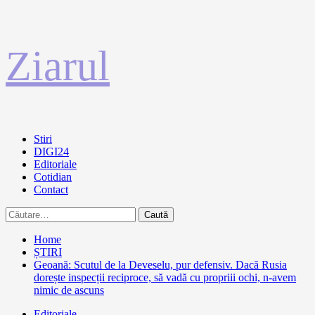
Sari
Ziarul
la
conținut
Primary
Stiri
Menu
DIGI24
Editoriale
Cotidian
Contact
Caută
după:
Home
ȘTIRI
Geoană: Scutul de la Deveselu, pur defensiv. Dacă Rusia
dorește inspecții reciproce, să vadă cu propriii ochi, n-avem
nimic de ascuns
Editoriale