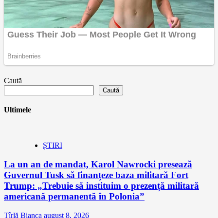
Caută
Caută
Ultimele
ȘTIRI
La un an de mandat, Karol Nawrocki presează
Guvernul Tusk să finanțeze baza militară Fort
Trump: „Trebuie să instituim o prezență militară
americană permanentă în Polonia”
Țîrlă Bianca
august 8, 2026