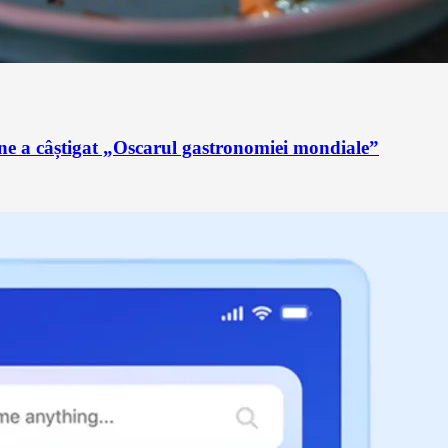
ne a câștigat „Oscarul gastronomiei mondiale”