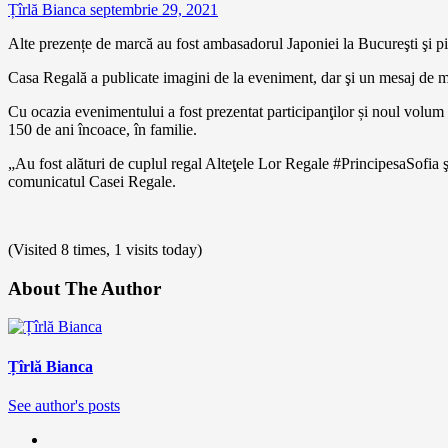
Țîrlă Bianca
septembrie 29, 2021
Alte prezențe de marcă au fost ambasadorul Japoniei la Bucureşti şi p
Casa Regală a publicate imagini de la eveniment, dar şi un mesaj de
Cu ocazia evenimentului a fost prezentat participanţilor și noul volum 
150 de ani încoace, în familie.
„Au fost alături de cuplul regal Alteţele Lor Regale #PrincipesaSofia ş
comunicatul Casei Regale.
(Visited 8 times, 1 visits today)
About The Author
Țîrlă Bianca
See author's posts