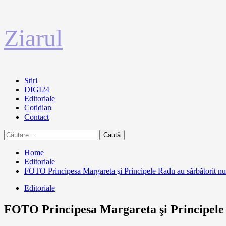
Sari
Ziarul
la
conținut
Primary
Stiri
Menu
DIGI24
Editoriale
Cotidian
Contact
Caută
după:
Home
Editoriale
FOTO Principesa Margareta şi Principele Radu au sărbătorit nu
Editoriale
FOTO Principesa Margareta şi Principele 