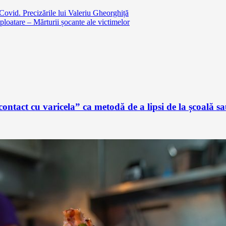
Covid. Precizările lui Valeriu Gheorghiță
loatare – Mărturii șocante ale victimelor
ontact cu varicela” ca metodă de a lipsi de la școală 