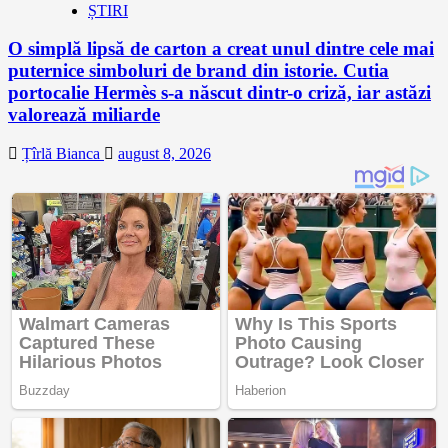
ȘTIRI
O simplă lipsă de carton a creat unul dintre cele mai
puternice simboluri de brand din istorie. Cutia
portocalie Hermès s-a născut dintr-o criză, iar astăzi
valorează miliarde
Țîrlă Bianca
august 8, 2026