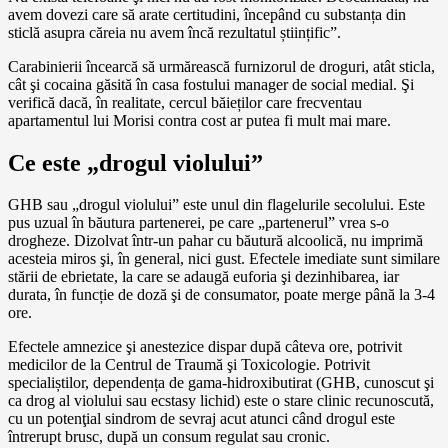
avem dovezi care să arate certitudini, începând cu substanța din
sticlă asupra căreia nu avem încă rezultatul științific”.
Carabinierii încearcă să urmărească furnizorul de droguri, atât sticla,
cât şi cocaina găsită în casa fostului manager de social medial. Şi
verifică dacă, în realitate, cercul băieților care frecventau
apartamentul lui Morisi contra cost ar putea fi mult mai mare.
Ce este „drogul violului”
GHB sau „drogul violului” este unul din flagelurile secolului. Este
pus uzual în băutura partenerei, pe care „partenerul” vrea s-o
drogheze. Dizolvat într-un pahar cu băutură alcoolică, nu imprimă
acesteia miros şi, în general, nici gust. Efectele imediate sunt similare
stării de ebrietate, la care se adaugă euforia şi dezinhibarea, iar
durata, în funcție de doză şi de consumator, poate merge până la 3-4
ore.
Efectele amnezice şi anestezice dispar după câteva ore, potrivit
medicilor de la Centrul de Traumă şi Toxicologie. Potrivit
specialiștilor, dependența de gama-hidroxibutirat (GHB, cunoscut şi
ca drog al violului sau ecstasy lichid) este o stare clinic recunoscută,
cu un potenţial sindrom de sevraj acut atunci când drogul este
întrerupt brusc, după un consum regulat sau cronic.