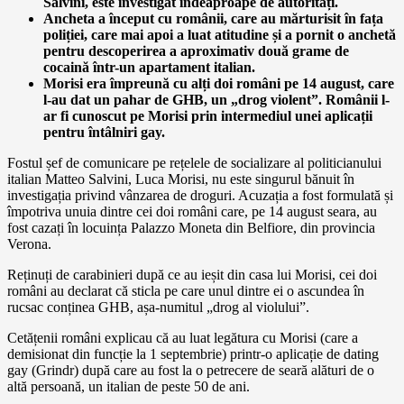
Salvini, este investigat îndeaproape de autorități.
Ancheta a început cu românii, care au mărturisit în fața
poliției, care mai apoi a luat atitudine și a pornit o anchetă
pentru descoperirea a aproximativ două grame de
cocaină într-un apartament italian.
Morisi era împreună cu alți doi români pe 14 august, care
l-au dat un pahar de GHB, un „drog violent”. Românii l-
ar fi cunoscut pe Morisi prin intermediul unei aplicații
pentru întâlniri gay.
Fostul șef de comunicare pe rețelele de socializare al politicianului
italian Matteo Salvini, Luca Morisi, nu este singurul bănuit în
investigația privind vânzarea de droguri. Acuzația a fost formulată și
împotriva unuia dintre cei doi români care, pe 14 august seara, au
fost cazați în locuința Palazzo Moneta din Belfiore, din provincia
Verona.
Reținuți de carabinieri după ce au ieșit din casa lui Morisi, cei doi
români au declarat că sticla pe care unul dintre ei o ascundea în
rucsac conținea GHB, așa-numitul „drog al violului”.
Cetățenii români explicau că au luat legătura cu Morisi (care a
demisionat din funcție la 1 septembrie) printr-o aplicație de dating
gay (Grindr) după care au fost la o petrecere de seară alături de o
altă persoană, un italian de peste 50 de ani.