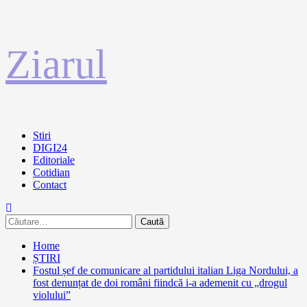
Sari
Ziarul
la
conținut
Primary
Stiri
Menu
DIGI24
Editoriale
Cotidian
Contact
Caută
după:
Home
ȘTIRI
Fostul șef de comunicare al partidului italian Liga Nordului, a
fost denunțat de doi români fiindcă i-a ademenit cu „drogul
violului”