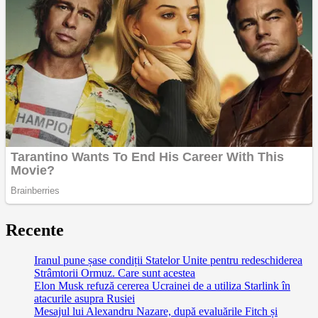
Recente
Iranul pune șase condiții Statelor Unite pentru redeschiderea
Strâmtorii Ormuz. Care sunt acestea
Elon Musk refuză cererea Ucrainei de a utiliza Starlink în
atacurile asupra Rusiei
Mesajul lui Alexandru Nazare, după evaluările Fitch și