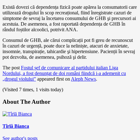
Există dovezi că dependența fizică poate apărea la consumatorii care
utilizează drogului în scop recreațional, fiind înregistrate cazuri de
simptome de sevraj la încetarea consumului de GHB şi precursori ai
acestuia. De asemenea, a fost raportată dependența de GHB în
rândul foștilor alcoolici, potrivit ANA.
Consumul de GHB, ale cărui complicații pot fi greu de recunoscut
în cazuri de urgență, poate duce la neliniște, atacuri de anxietate,
insomnie, transpirație, tahicardie şi hipertensiune. Pacienții în sevraj
pot dezvolta, de asemenea, psihoză şi delir.
The post
Fostul șef de comunicare al partidului italian Liga
Nordului, a fost denunțat de doi români fiindcă i-a ademenit cu
„drogul violului”
appeared first on
Aleph News
.
(Visited 7 times, 1 visits today)
About The Author
Țîrlă Bianca
See author's posts