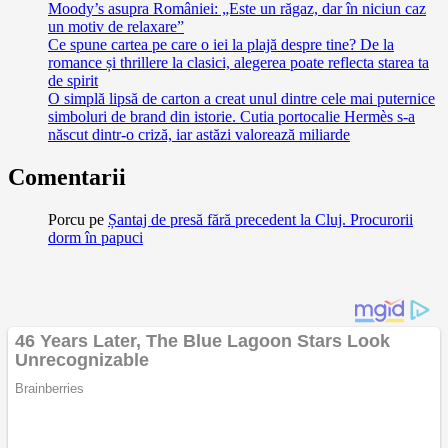
Moody’s asupra României: „Este un răgaz, dar în niciun caz
un motiv de relaxare”
Ce spune cartea pe care o iei la plajă despre tine? De la
romance și thrillere la clasici, alegerea poate reflecta starea ta
de spirit
O simplă lipsă de carton a creat unul dintre cele mai puternice
simboluri de brand din istorie. Cutia portocalie Hermès s-a
născut dintr-o criză, iar astăzi valorează miliarde
Comentarii
Porcu
pe
Șantaj de presă fără precedent la Cluj. Procurorii
dorm în papuci