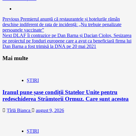
Continue
Previous
Premierul anunță că restaurantele și hotelurile rămân
deschise indiferent de rata de incidență: „Nu trebuie penalizate
Reading
persoanele vaccinate”
Next
DLAF îi contrazice pe Dan Barna și Dacian Cioloș. Sesizarea
pe proiectul pe fonduri europene care a avut ca beneficiară firma lui
Dan Barna a fost trimisă la DNA pe 20 mai 2021
Mai multe
ȘTIRI
Iranul pune șase condiții Statelor Unite pentru
redeschiderea Strâmtorii Ormuz. Care sunt acestea
Țîrlă Bianca
august 9, 2026
ȘTIRI