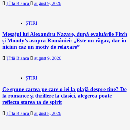
Țîrlă Bianca
august 9, 2026
ȘTIRI
Mesajul lui Alexandru Nazare, după evaluările Fitch
și Moody’s asupra României: „Este un răgaz, dar în
niciun caz un motiv de relaxare”
Țîrlă Bianca
august 9, 2026
ȘTIRI
Ce spune cartea pe care o iei la plajă despre tine? De
la romance și thrillere la clasici, alegerea poate
reflecta starea ta de spirit
Țîrlă Bianca
august 8, 2026