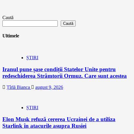
Caută
Caută
Ultimele
ȘTIRI
Iranul pune șase condiții Statelor Unite pentru
redeschiderea Strâmtorii Ormuz. Care sunt acestea
Țîrlă Bianca
august 9, 2026
ȘTIRI
Elon Musk refuză cererea Ucrainei de a utiliza
Starlink în atacurile asupra Rusiei