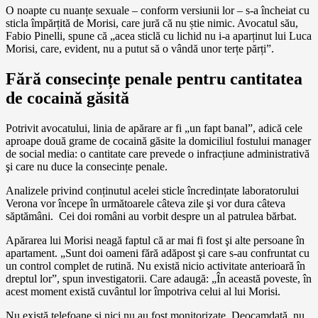
O noapte cu nuanțe sexuale – conform versiunii lor – s-a încheiat cu
sticla împărțită de Morisi, care jură că nu știe nimic. Avocatul său,
Fabio Pinelli, spune că „acea sticlă cu lichid nu i-a aparținut lui Luca
Morisi, care, evident, nu a putut să o vândă unor terțe părți”.
Fără consecințe penale pentru cantitatea
de cocaină găsită
Potrivit avocatului, linia de apărare ar fi „un fapt banal”, adică cele
aproape două grame de cocaină găsite la domiciliul fostului manager
de social media: o cantitate care prevede o infracțiune administrativă
şi care nu duce la consecințe penale.
Analizele privind conținutul acelei sticle încredințate laboratorului
Verona vor începe în următoarele câteva zile şi vor dura câteva
săptămâni. Cei doi români au vorbit despre un al patrulea bărbat.
Apărarea lui Morisi neagă faptul că ar mai fi fost şi alte persoane în
apartament. „Sunt doi oameni fără adăpost şi care s-au confruntat cu
un control complet de rutină. Nu există nicio activitate anterioară în
dreptul lor”, spun investigatorii. Care adaugă: „În această poveste, în
acest moment există cuvântul lor împotriva celui al lui Morisi.
Nu există telefoane şi nici nu au fost monitorizate. Deocamdată, nu