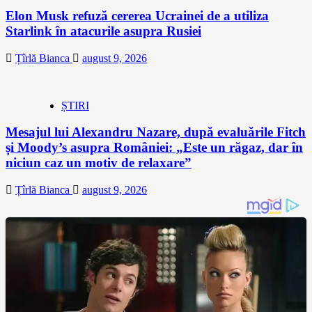
Elon Musk refuză cererea Ucrainei de a utiliza
Starlink în atacurile asupra Rusiei
Țîrlă Bianca
august 9, 2026
ȘTIRI
Mesajul lui Alexandru Nazare, după evaluările Fitch
și Moody’s asupra României: „Este un răgaz, dar în
niciun caz un motiv de relaxare”
Țîrlă Bianca
august 9, 2026